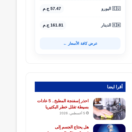
🇪🇺 اليورو
57.47 ج.م
🇰🇼 الدينار
161.81 ج.م
عرض كافة الأسعار ←
أقرا ايضا
احذر إسفنجة المطبخ.. 5 عادات
بسيطة تقلل خطر البكتيريا
5 أغسطس، 2026
هل يحتاج الجسم إلى