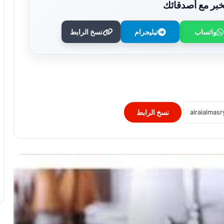
بر مع أصدقائك
واتساب
تيليجرام
نسخ الرابط
احذر إسفنجة المطبخ.. 5 عادات بسيطة تقلل
خطر البكتيريا
هل يحتاج الجسم إلى “ديتوكس”؟.. الحقيقة
وراء مزاعم تراكم السموم
نسخ الرابط
صحتك بالدنيا.. ارتفاع السكر صباحًا.. الأسباب
و3 مشروبات ترفع ضغط الدم
كيف تقللين وقت الشاشة؟.. 5 ألعاب
وأنشطة منزلية للأطفال في الصيف
لا تهملي قدميك في الصيف.. حلول طبيعية