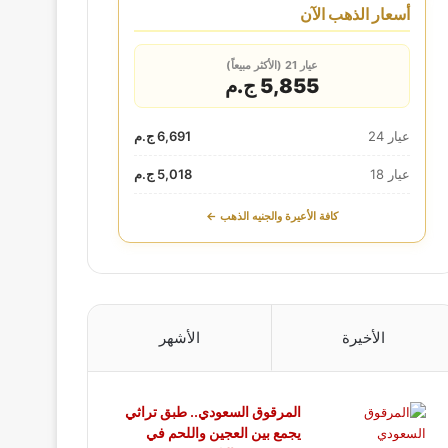
أسعار الذهب الآن
عيار 21 (الأكثر مبيعاً)
5,855 ج.م
عيار 24
6,691 ج.م
عيار 18
5,018 ج.م
كافة الأعيرة والجنيه الذهب ←
الأخيرة
الأشهر
المرقوق السعودي.. طبق تراثي
يجمع بين العجين واللحم في