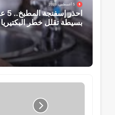
5 أغسطس، 2026
احذر إسفنج
بسيطة تقلل خطر البكتيريا
الصحة
العالمية
توصى
بتناول
الأطعمة
المطهية