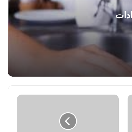
للترطيب والقضاء على التشققات
ة المطبخ.. 5 عادات
قبل التمرين.. دليلك لاختيار العطر المناسب
للصالات الرياضية
هل يؤثر الضغط النفسي على نتائج التحاليل
الطبية؟.. إليك ما يقوله الخبراء
هل تريد درجات أفضل؟.. دراسة تنصح بالنوم
الجيد والابتعاد عن الهاتف
أسباب
تحذير طبي.. علامات أثناء المشي تستوجب
إصابة
فحص القلب دون تأخير
الشباب
بالسرطان..بعد
وفاة
زينة
أفضل الأطعمة لتقوية مناعة الأطفال.. غذاء