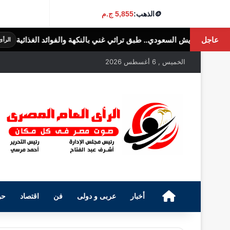
🪙
الذهب:
5,855 ج.م
عاجل
.. طبق تراثي غني بالنكهة والفوائد الغذائية
الرأى العام المصرى
الخميس , 6 أغسطس 2026
الرئيسية
أخبار
عربى و دولى
فن
اقتصاد
حو