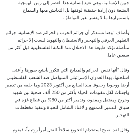
جبين الإنسانية، وهي تعيد إنسانية هذا العصر إلى زمن الهمجية
البشعة دون إرادة حقيقية لوقفها بل التعايش معها والسماح
باستمرارها ما لا يفسر بغير التواطؤ .
وأضاف “وهنا نستذكر أن جرائم الحرب والجرائم ضد الإنسانية، جرائم
التطهير العرقي والتهجير والاستيطان والتهويد ليست إلا جرائم
متأصلة تؤكد طبيعة هذا الاحتلال منذ النكبة الفلسطينية قبل أكثر من
سبعين عاما.
وقال “أنها نفس الجرائم والمذابح التي تتكرر بأبشع صورها وأعتى
اسلحتها، بهذا العدوان الإسرائيلي المتواصل ضد الشعب الفلسطيني
أرضا ووجودا وحقوقا منذ السابع من أكتوبر 2023 وما خلفه من تدمير
واجتثاث لكل مقومات الحياة بأكثر من 250 ألف ضحية بين شهيد
وجريح ومعتقل ومفقود، وتدمير أكثر من 80% من قطاع غزة في
سياق التدمير الممنهج والافناء الشامل للحياة وتنفيذ مخططات
التهجير.
وقال لقد اصبح استخدام التجويع سلاحاً للقتل أمراً روتينياً، فيقوم