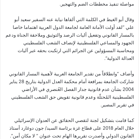
مواصلة تنفيذ مخططات الضم والتهجير.
وقال أبو الغيط في الكلمة التي ألقاها نيابة عنه السفير سعيد أبو
علي “لقد أولت الأمانة العامة لجامعة الدول العربية اهتماما خاصا
بالمسار القانوني وتفعيل أليات الرصد والتوثيق وملاحقة الجناة ودعم
الجهود والمساعي الفلسطينية لإنصاف الشعب الفلسطيني
ومحاسبة المسؤولين عن الجرائم التي ارتكبت بحقه عبر آليات
العدالة الدولية”.
وأضاف “وانطلاقاً من تقدير الجامعة العربية لأهمية المسار القانوني
شاركت الجامعة بمرافعة أمام محكمة العدل الدولية بتاريخ 28 يناير
2004 بشأن عدم قانونية جدار الفصل العُنصري في الأراضي
الفلسطينية المُحتلّة وعدم قانونية تقويض حق الشعب الفلسطيني
في تقرير المصير.
كما قامت بتشكيل لجنة لتقصي الحقائق عن العدوان الإسرائيلي
خلال العام 2018 على قطاع غزة برئاسة السيد/ جون دوغارد أستاذ
القانون الدولي وأصدرت تقريرها الهام تحت عنوان ” لا مكان أمن”.