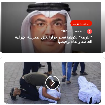
عربى و دولى
6 أغسطس، 2026
“التربية” الكويتية تصدر قرارا بغلق المدرسة الإيرانية
الخاصة وإلغاء ترخيصها
استشهاد
13
فلسطينيا
وإصابة
آخرين
جراء
استهداف
الاحتلال
لمنتظري