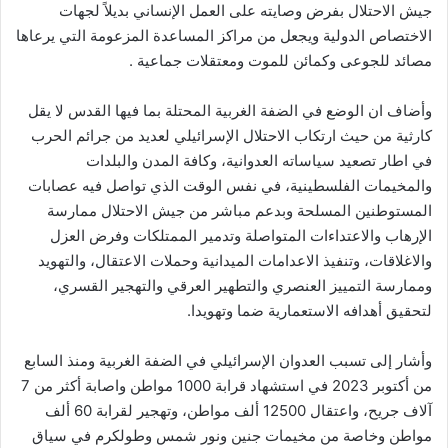
جيش الاحتلال بفرض وصايته على العمل الإنساني بديلاً لجهات
الاختصاص الدولية ويجعل من مراكز المساعدة المزعومة التي يرعاها
مصائد للجوعى وكمائن للموت ومعتقلات جماعية .
وأضاف ان الوضع في الضفة الغربية المحتلة بما فيها القدس لا يقل
كارثية من حيث ارتكاب الاحتلال الإسرائيلي لعديد من جرائم الحرب
في اطار تصعيد سياساته العدوانية، وكافة المدن والبلدات
والمخيمات الفلسطينية، في نفس الوقت الذي تواصل فيه عصابات
المستوطنين المسلحة وبدعم مباشر من جيش الاحتلال ممارسة
الإرهاب والاعتداءات المتواصلة وتدمير الممتلكات وفرض العزل
والاغلاقات، وتنفيذ الاعدامات الميدانية وحملات الاعتقال، والتهويد
وممارسة التمييز العنصري والتطهير العرقي والتهجير القسري،
لتحقيق أهدافه الاستعمارية ضما وتهويدا.
وأشار إلى تسبب العدوان الإسرائيلي في الضفة الغربية ومنذ السابع
من أكتوبر 2023 في استشهاد قرابة 1000 مواطن واصابة أكثر من 7
آلاف جريح، واعتقال 12500 ألف مواطن، وتهجير لقرابة 60 ألف
مواطن وخاصة من مخيمات جنين ونور شمس وطولكرم في سياق