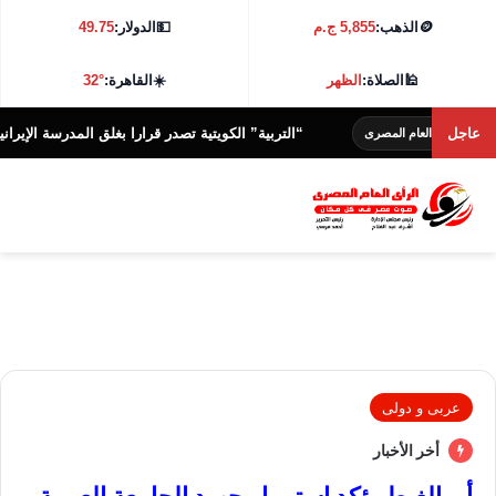
🪙
الذهب:
5,855 ج.م
💵
الدولار:
49.75
🕌
الصلاة:
الظهر
☀️
القاهرة:
32°
عاجل
“التربية” الكويتية تصدر قرارا بغلق المدرسة الإيرانية الخاصة و
العام المصرى
عربى و دولى
أخر الأخبار