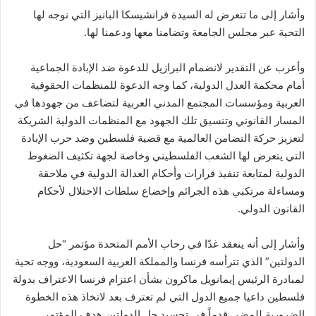
وأشار إلى ما تتعرض له السيدة فرانشيسكا البانيز التي نوجه لها
التحية عبر مجلس الجامعة وتضامنا معها ودعمنا لها.
وأعرب عن التقدير لانضمام البرازيل للدعوة ضد الإبادة الجماعية
أمام محكمة العدل الدولية، كما وجه الدعوة للمنظمات الحقوقية
العربية ومؤسسات المجتمع المدني العربية لتضاعف من جهودها في
المسار القانوني وتنسيق تلك الجهود مع المنظمات الدولية الشريكة
لتعزيز حركة التضامن العالمية مع قضية فلسطين وضد حرب الإبادة
التي يتعرض لها الشعب الفلسطيني وخاصة لجهة تكثيف الضغوط
الدولية لمتابعة تنفيذ قرارات وأحكام العدالة الدولية في ملاحقة
ومساءلة مرتكبي هذه الجرائم وإخضاع سلطات الاحتلال لأحكام
القانون الدولي.
وأشار إلى أنه ينعقد غدًا في رحاب الأمم المتحدة مؤتمر “حل
الدولتين” الذي تترأسه فرنسا والمملكة العربية السعودية، ووجه تحية
لمبادرة الرئيس إيمانويل ماكرون بشأن اعتزام فرنسا الاعتراف بدولة
فلسطين داعيا جميع الدول التي لم تعترف بعد لاتخاذ هذه الخطوة
الضرورية للمضي قدماً في تجسيد حل الدولتين هدف المؤتمر