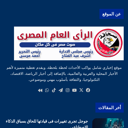
عن الموقع
موقع إخباري شامل يواكب الأحداث لحظة بلحظة، ويقدم تغطية متميزة لأهم
الأخبار المحلية والعربية والعالمية، بالإضافة إلى أخبار الرياضة، الاقتصاد،
التكنولوجيا، والثقافة بأسلوب مهني وموضوعي.
‫X
فيسبوك
‫YouTube
انستقرام
تيلقرام
‫TikTok
واتساب
كواى
أخر المقالات
جوجل تجرى تغييرات فى قيادتها للحاق بسباق الذكاء
الاصطناعى