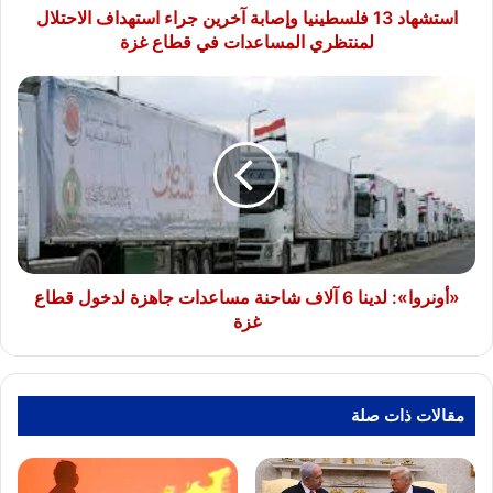
المساعدات
استشهاد 13 فلسطينيا وإصابة آخرين جراء استهداف الاحتلال
في
لمنتظري المساعدات في قطاع غزة
قطاع
غزة
«أونروا»:
لدينا
6
آلاف
شاحنة
مساعدات
جاهزة
لدخول
قطاع
غزة
«أونروا»: لدينا 6 آلاف شاحنة مساعدات جاهزة لدخول قطاع
غزة
مقالات ذات صلة