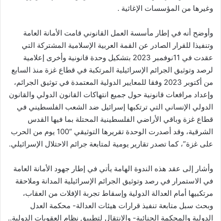
وغيرها من المؤسسات الإغاثية .
وأوضح أنه في إطار مأسسة العمل القانوني قامت الأمانة العامة
وتنفيذا للقرار الصادر عن القمة العربية الإسلامية المشتركة التي
عقدت في 11نوفمبر 2023 بتشكيل وحدة قانونية وأخرى إعلامية
لرصد وتوثيق الجرائم الإسرائيلية المرتكبة في قطاع غزة منذ السابع
من أكتوبر 2023 وفقا للمعايير الدولية المعتمدة في توثيق الجرائم،
وإعداد مرافعات قانونية حول جميع انتهاكات القانون الدولي والقانون
الدولي الإنساني التي ترتكبها إسرائيل ضد الشعب الفلسطيني في
قطاع غزة وباقي الأراضي الفلسطينية المحتلة بما فيها القدس
الشرقية، وقد أصدرت الوحدة تقريرها التوثيقي “100 يوم من الحرب
على غزة”، كما تصدر تقارير يومية لمتابعة جرائم الاحتلال الإسرائيلي.
وأشار إلى عقد هذه الندوة الهامة يأتي في إطار جهود الأمانة العامة
في الاستمرار في رصد وتوثيق الجرائم الإسرائيلية المدانة وملاحقة
مرتكبيها أمام العدالة الدولية وإسقاط تجربة الإفلات من العقاب،
وبحث سبل متابعة تنفيذ قرارات هيئات العدالة- محكمة العدل
الدولية والمحكمة الجنائية- والانتقال لتطبيق نظام العقوبات الدولية..