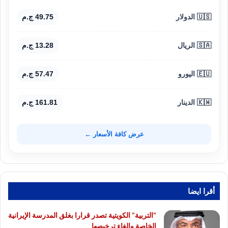
🇺🇸 الدولار
49.75 ج.م
🇸🇦 الريال
13.28 ج.م
🇪🇺 اليورو
57.47 ج.م
🇰🇼 الدينار
161.81 ج.م
عرض كافة الأسعار ←
أقرا ايضا
“التربية” الكويتية تصدر قرارا بغلق المدرسة الإيرانية
الخاصة وإلغاء ترخيصها