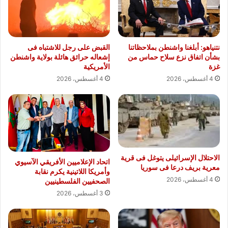
نتنياهو: أبلغنا واشنطن بملاحظاتنا
القبض على رجل للاشتباه فى
بشأن اتفاق نزع سلاح حماس من
إشعاله حرائق هائلة بولاية واشنطن
غزة
الأمريكية
4 أغسطس، 2026
4 أغسطس، 2026
الاحتلال الإسرائيلى يتوغل فى قرية
اتحاد الإعلاميين الأفريقي الآسيوي
معرية بريف درعا فى سوريا
وأمريكا اللاتينية يكرم نقابة
4 أغسطس، 2026
الصحفيين الفلسطينيين
3 أغسطس، 2026