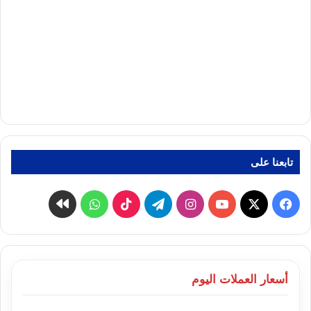
تابعنا على
‫X
فيسبوك
‫YouTube
انستقرام
تيلقرام
‫TikTok
واتساب
كواى
أسعار العملات اليوم