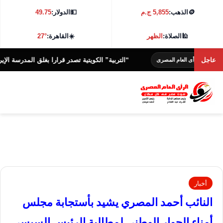
🪙
الذهب:
5,855 ج.م
💵
الدولار:
49.75
🕌
الصلاة:
الظهر
☀️
القاهرة:
27°
عاجل
“التربية” الكويتية تصدر قرارا بغلق المدرسة الإيرانية ال
الرأى العام المصرى
أخبار
النائب أحمد المصري يشيد بأستجابة مجلس
أمناء الحوار الوطني لمطالبة الرئيس السيسي