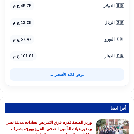
🇺🇸 الدولار
49.75 ج.م
🇸🇦 الريال
13.28 ج.م
🇪🇺 اليورو
57.47 ج.م
🇰🇼 الدينار
161.81 ج.م
عرض كافة الأسعار ←
أقرا ايضا
وزير الصحة يُكرم فرق التمريض بعيادات مدينة نصر
ومدير عيادة التأمين الصحي بالفرع ويوجه بصرف