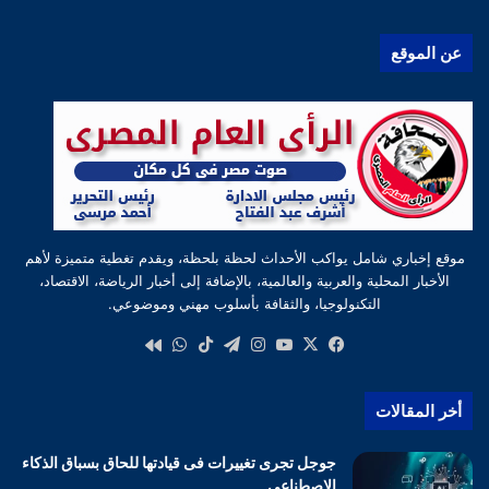
عن الموقع
موقع إخباري شامل يواكب الأحداث لحظة بلحظة، ويقدم تغطية متميزة لأهم
الأخبار المحلية والعربية والعالمية، بالإضافة إلى أخبار الرياضة، الاقتصاد،
التكنولوجيا، والثقافة بأسلوب مهني وموضوعي.
‫X
فيسبوك
‫YouTube
انستقرام
تيلقرام
‫TikTok
واتساب
كواى
أخر المقالات
جوجل تجرى تغييرات فى قيادتها للحاق بسباق الذكاء
الاصطناعى