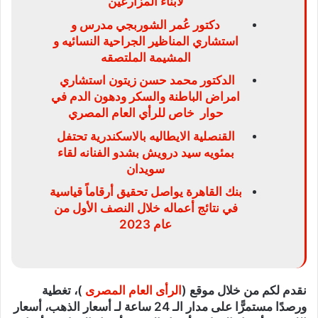
لأبناء المزارعين
دكتور عُمر الشوربجي مدرس و
استشاري المناظير الجراحية النسائيه و
المشيمة الملتصقه
الدكتور محمد حسن زيتون استشاري
امراض الباطنة والسكر ودهون الدم في
حوار خاص للرأي العام المصري
القنصلية الايطاليه بالاسكندرية تحتفل
بمئويه سيد درويش بشدو الفنانه لقاء
سويدان
بنك القاهرة يواصل تحقيق أرقاماً قياسية
في نتائج أعماله خلال النصف الأول من
عام 2023
نقدم لكم من خلال موقع (
الرأى العام المصرى
)، تغطية
ورصدًا مستمرًّا على مدار الـ 24 ساعة لـ أسعار الذهب، أسعار