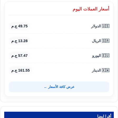
أسعار العملات اليوم
🇺🇸 الدولار
49.75 ج.م
🇸🇦 الريال
13.28 ج.م
🇪🇺 اليورو
57.47 ج.م
🇰🇼 الدينار
161.55 ج.م
عرض كافة الأسعار ←
أقرا ايضا