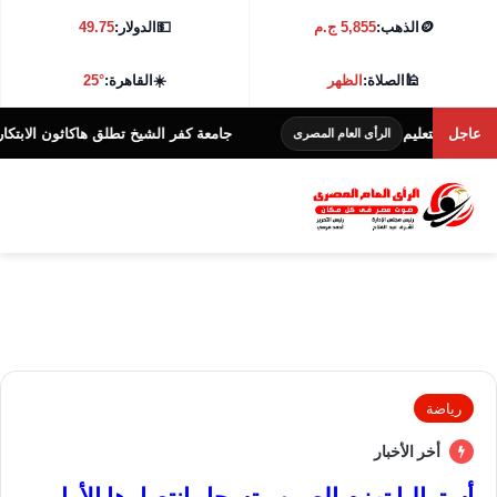
🪙
الذهب:
5,855 ج.م
💵
الدولار:
49.75
🕌
الصلاة:
الظهر
☀️
القاهرة:
25°
لتعليم
عاجل
جامعة كفر الشيخ تطلق هاكاثون الابتكار في الحوسبة والذكاء الاصطناعي 026
الرأى العام المصرى
رياضة
أخر الأخبار