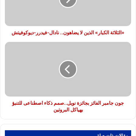
نادال-
فيدرر-
ديوكوفيتش
«الثلاثة الكبار» الذين لا يضاهون.. نادال-فيدرر-ديوكوفيتش
جون
جامبر
الفائز
بجائزة
نوبل..صمم
ذكاء
اصطناعى
للتنبؤ
بهياكل
البروتين
جون جامبر الفائز بجائزة نوبل..صمم ذكاء اصطناعى للتنبؤ
بهياكل البروتين
مقالات ذات صلة