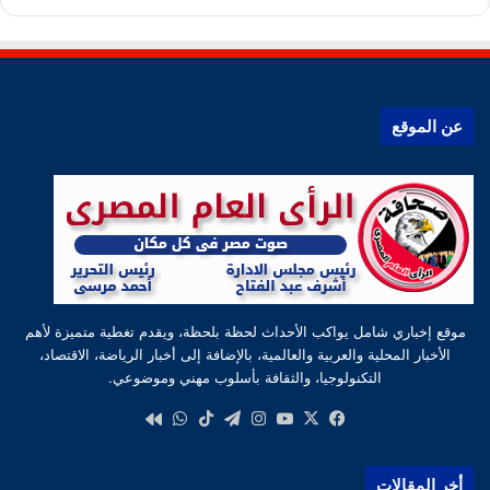
عن الموقع
موقع إخباري شامل يواكب الأحداث لحظة بلحظة، ويقدم تغطية متميزة لأهم
الأخبار المحلية والعربية والعالمية، بالإضافة إلى أخبار الرياضة، الاقتصاد،
التكنولوجيا، والثقافة بأسلوب مهني وموضوعي.
‫X
فيسبوك
‫YouTube
انستقرام
تيلقرام
‫TikTok
واتساب
كواى
أخر المقالات