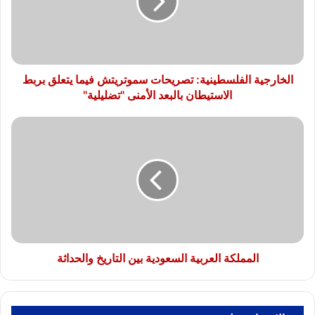
فيما
يتعلق
بربط
الاستيطان
بالبعد
الأمنى
الخارجية الفلسطينية: تصريحات سموتريتش فيما يتعلق بربط
"تضليلية"
الاستيطان بالبعد الأمنى "تضليلية"
المملكة
العربية
السعودية
بين
التاريخ
والحداثة
المملكة العربية السعودية بين التاريخ والحداثة