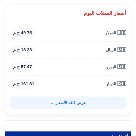
أسعار العملات اليوم
🇺🇸 الدولار
49.75 ج.م
🇸🇦 الريال
13.28 ج.م
🇪🇺 اليورو
57.47 ج.م
🇰🇼 الدينار
161.81 ج.م
عرض كافة الأسعار ←