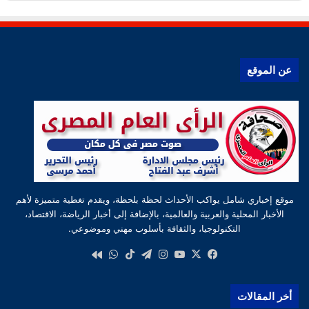
عن الموقع
موقع إخباري شامل يواكب الأحداث لحظة بلحظة، ويقدم تغطية متميزة لأهم
الأخبار المحلية والعربية والعالمية، بالإضافة إلى أخبار الرياضة، الاقتصاد،
التكنولوجيا، والثقافة بأسلوب مهني وموضوعي.
‫X
فيسبوك
‫YouTube
انستقرام
تيلقرام
‫TikTok
واتساب
كواى
أخر المقالات