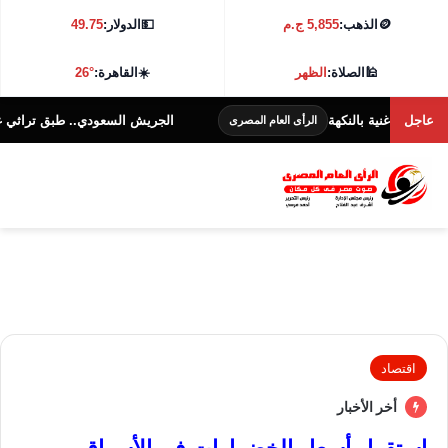
🪙
الذهب:
5,855 ج.م
💵
الدولار:
49.75
🕌
الصلاة:
الظهر
☀️
القاهرة:
26°
عاجل
 غنية بالنكهة
الجريش السعودي.. طبق تراثي غني بالنكه
الرأى العام المصرى
اقتصاد
أخر الأخبار