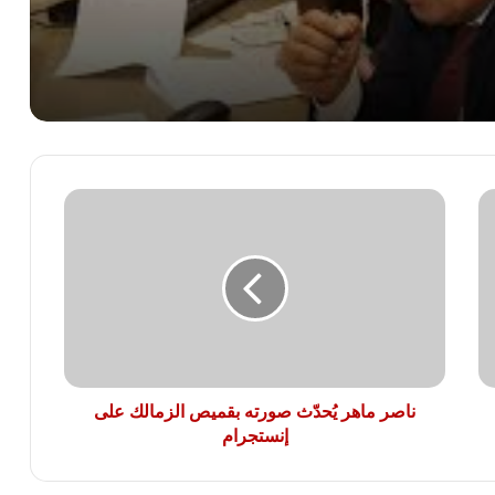
سعر جرام الذهب عيار 21 يشهد تحركات
جديدة في السوق المصرية
مشتريات المصريين تقود البورصة
للمكاسب.. 18 مليار جنيه زيادة في رأس
المال السوقي
ناصر
سعر الذهب اليوم الأربعاء في مصر.. عيار
ماهر
24 يقترب من 6765 جنيهًا
يُحدّث
صورته
بقميص
الزمالك
الدولار يحافظ على مستوياته دون الـ50
على
جنيهًا في تعاملات الأربعاء
إنستجرام
ناصر ماهر يُحدّث صورته بقميص الزمالك على
إنستجرام