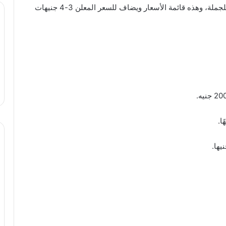
استقرت صباح اليوم أسعار الأسماك في سوق العبور للجملة، وهذه قائمة الأسعار ويضاف للسعر المعلن 3-4 جنيهات