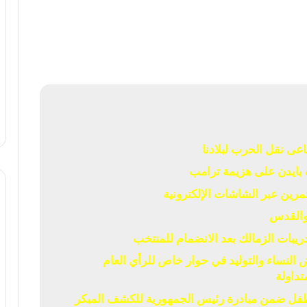
عى نقل الحرب لبلادنا
بايدن على هزيمة ترامب
 والقدس
يبات الزمالك بعد الانضمام للمنتخب
لنساء والتوليد في حوار خاص للرأي العام
تداولة
ص 5 ملايين و474 ألف طفل ضمن مبادرة رئيس الجمهورية للكشف المبكر