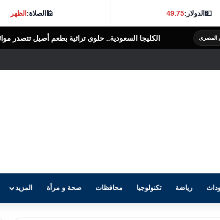
💵
الدولار:
49.75
🕌
الصلاة:
الظهر
ليجا السعودية.. حلوى تراثية بطعم أصيل تتصدر موائد الضيافة
الرأى العام ا
داث
رياضة
تكنولوجيا
محافظات
صحة و مرأة
المزيد