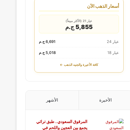
أسعار الذهب الآن
عيار 21 (الأكثر مبيعاً)
5,855 ج.م
عيار 24
6,691 ج.م
عيار 18
5,018 ج.م
كافة الأعيرة والجنيه الذهب ←
الأخيرة
الأشهر
المرقوق السعودي.. طبق تراثي
يجمع بين العجين واللحم في