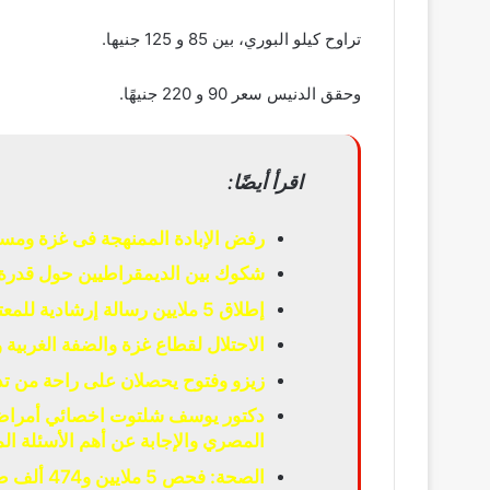
تراوح كيلو البوري، بين 85 و 125 جنيها.
وحقق الدنيس سعر 90 و 220 جنيهًا.
اقرأ أيضًا:
رفض الإبادة الممنهجة فى غزة ومسا
شكوك بين الديمقراطيين حول قدرة 
إطلاق 5 ملايين رسالة إرشادية للمعتمرين عبر الشاشات الإلكترونية
الاحتلال لقطاع غزة والضفة الغربية
زيزو وفتوح يحصلان على راحة من تدر
دكتور يوسف شلتوت اخصائي أمراض ا
المصري والإجابة عن أهم الأسئلة الم
الصحة: فح