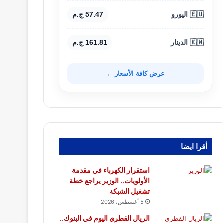
🇪🇺 اليورو
57.47 ج.م
🇰🇼 الدينار
161.81 ج.م
عرض كافة الأسعار ←
أقرا ايضا
استقرار الكهرباء في مقدمة
الأولويات.. الوزير يراجع خطة
تشغيل الشبكة
5 أغسطس، 2026
الريال القطري اليوم في البنوك..