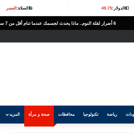
💵
الدولار:
49.75
🕌
الصلاة:
العصر
الرأى العام المصرى
داث
رياضة
تكنولوجيا
محافظات
صحة و مرأة
المزيد