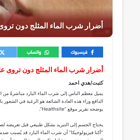
أضرار
أضرار شرب الماء المثلج دون تروى ع
كتبت/هدي احمد
يميل معظم الناس إلى شرب الماء البارد مباشرةً من ال
الدافع وراء هذه العادة الشائعة هو الرغبة في الشعور بال
يوضحه تقرير موقع “Healthsite”.
يحتاج الجسم إلى التبريد بشكل طبيعي قبل تعريضه لص
“أكتا فيزيولوجيكا” أن شرب الماء البارد قد يُسبب صدم