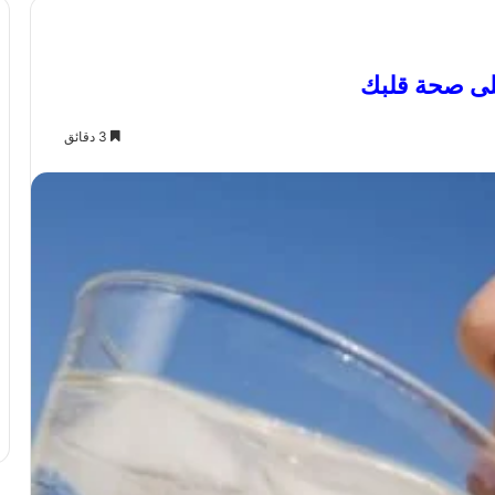
لى صحة قلبك
3 دقائق