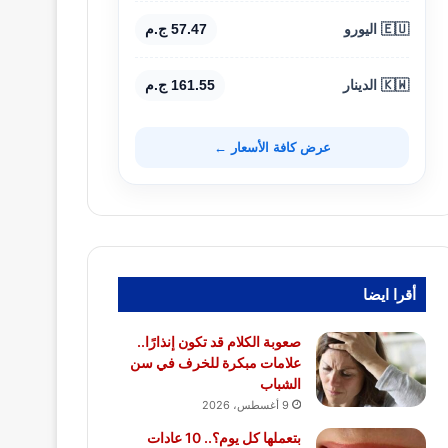
🇪🇺 اليورو
57.47 ج.م
🇰🇼 الدينار
161.55 ج.م
عرض كافة الأسعار ←
أقرا ايضا
صعوبة الكلام قد تكون إنذارًا..
علامات مبكرة للخرف في سن
الشباب
9 أغسطس، 2026
بتعملها كل يوم؟.. 10 عادات