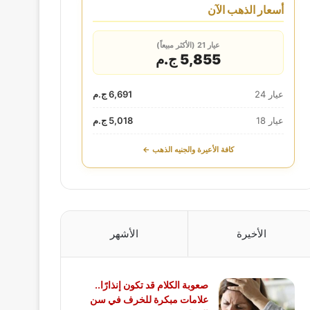
أسعار الذهب الآن
عيار 21 (الأكثر مبيعاً)
5,855 ج.م
عيار 24
6,691 ج.م
عيار 18
5,018 ج.م
كافة الأعيرة والجنيه الذهب ←
الأخيرة
الأشهر
صعوبة الكلام قد تكون إنذارًا..
علامات مبكرة للخرف في سن