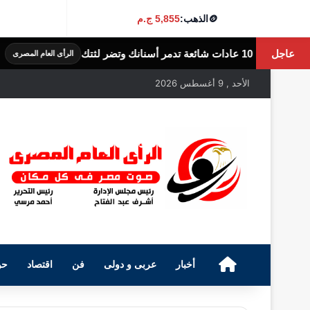
🪙
الذهب:
5,855 ج.م
عاجل
6 أضرار لقلة النوم.. ماذا يحدث لجسمك عندما تنام أقل من 7 ساعات؟
الرأى العام المصرى
الأحد , 9 أغسطس 2026
الرئيسية
أخبار
عربى و دولى
فن
اقتصاد
حو