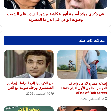
الديك..
قلم
الشعب
في ذكرى ميلاد أسامة أنور عكاشة وبشير الديك.. قلم الشعب
وصوت
وصوت الوعي في الدراما المصرية
الوعي
في
الدراما
المصرية
مقالات ذات صلة
من الكوميديا إلى الدراما.. إبراهيم
إطلالة مميزة لآن هاثاواي في
الشقنقيري ورحلة طويلة مع الفن
العرض العالمي الأول لفيلم «The
End of Oak Street»
10 أغسطس، 2026
10 أغسطس، 2026