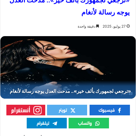
«ترجعي لجمهورك بألف خير».. مدحت العدل
يوجه رسالة لأنغام
27 يوليو، 2025
دقيقة واحدة
أنغام