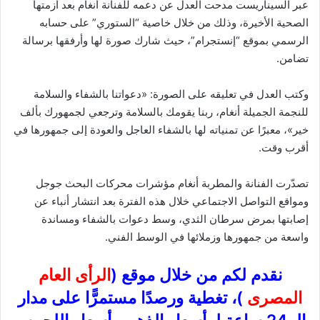
عبر السيناريست مدحت العدل عن دعمه للفنانة أنغام بعد أزمتها
الصحية الأخيرة، وذلك من خلال خاصية “الستوري” على حسابه
الرسمي بموقع “إنستجرام”، حيث شارك صورة لها وأرفقها برسالة
تضامن.
وكتب العدل في تعليقه على الصورة: «دعواتنا بالشفاء والسلامة
للنجمة الجميلة أنغام، ربنا يقومك بالسلامة وترجعي لجمهورك بألف
خير»، معبرًا عن تمنياته لها بالشفاء العاجل والعودة إلى جمهورها في
أقرب وقت.
تصدّرت الفنانة والمطربة أنغام مؤشرات محركات البحث جوجل
ومواقع التواصل الاجتماعي خلال هذه الفترة بعد انتشار أنباء عن
إصابتها بمرض سرطان الثدي، وسط دعوات بالشفاء ومساندة
واسعة من جمهورها وزملائها في الوسط الفني.
نقدم لكم من خلال موقع (
الرأى العام
المصرى
)، تغطية ورصدًا مستمرًّا على مدار