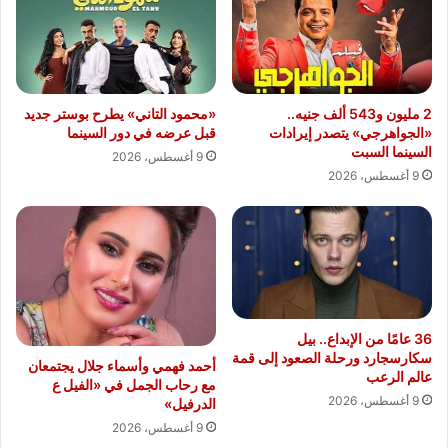
«محمود التاني» يطرح بوستر جديد
2 مليون و543 ألف جنيه..
قبل عرضه في دور السينما
«الجواهرجي» يتصدر إيرادات
السينما السبت
9 أغسطس، 2026
9 أغسطس، 2026
36 عامًا من الإبداع.. بيل
سكارسجارد ورحلة الصعود إلى قمة
أحمد فهمي وأسماء جلال يجتمعان
عالم الرعب
مع رحاب الجمل في «الفيل ع
9 أغسطس، 2026
الدرفيل»
9 أغسطس، 2026