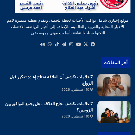
موقع إخباري شامل يواكب الأحداث لحظة بلحظة، ويقدم تغطية متميزة لأهم
الأخبار المحلية والعربية والعالمية، بالإضافة إلى أخبار الرياضة، الاقتصاد،
التكنولوجيا، والثقافة بأسلوب مهني وموضوعي.
‫X
فيسبوك
‫YouTube
انستقرام
تيلقرام
‫TikTok
واتساب
كواى
أخر المقالات
7 علامات تكشف أن العلاقة تحتاج إعادة تفكير قبل
الزواج
10 أغسطس، 2026
7 علامات تكشف نجاح العلاقة.. هل يجمع التوافق بين
الزوجين؟
10 أغسطس، 2026