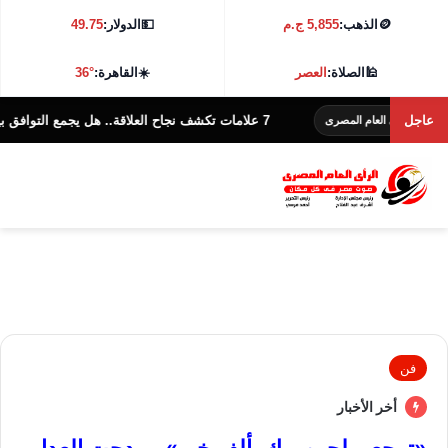
🪙
الذهب:
5,855 ج.م
💵
الدولار:
49.75
🕌
الصلاة:
العصر
☀️
القاهرة:
36°
عاجل
7 علامات تكشف نجاح العلاقة.. هل يجمع التوافق بين الزوجين؟
أى العام المصرى
فن
أخر الأخبار