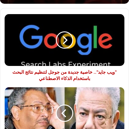
"ويب
جايد"..
خاصية
جديدة
من
جوجل
لتنظيم
نتائج
البحث
باستخدام
"ويب جايد".. خاصية جديدة من جوجل لتنظيم نتائج البحث
الذكاء
باستخدام الذكاء الاصطناعي
الاصطناعي
في
ذكرى
ميلاد
أسامة
أنور
عكاشة
وبشير