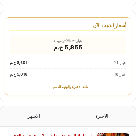
أسعار الذهب الآن
عيار 21 (الأكثر مبيعاً)
5,855 ج.م
عيار 24
6,691 ج.م
عيار 18
5,018 ج.م
كافة الأعيرة والجنيه الذهب ←
الأخيرة
الأشهر
المرقوق السعودي.. طبق تراثي يجمع بين العجين