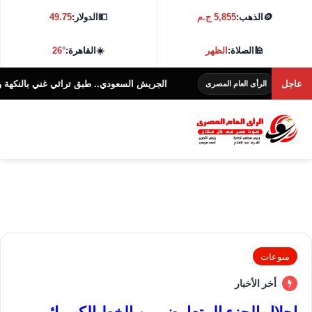
🪙
الذهب:
5,855 ج.م
💵
الدولار:
49.75
🕌
الصلاة:
الظهر
☀️
القاهرة:
26°
هة
عاجل
الجريش السعودي.. طبق تراثي غني بالنكهة والفوائد ا
الرأى العام المصرى
منوعات
أخر الأخبار