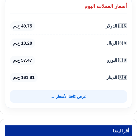
أسعار العملات اليوم
🇺🇸 الدولار
49.75 ج.م
🇸🇦 الريال
13.28 ج.م
🇪🇺 اليورو
57.47 ج.م
🇰🇼 الدينار
161.81 ج.م
عرض كافة الأسعار ←
أقرا ايضا