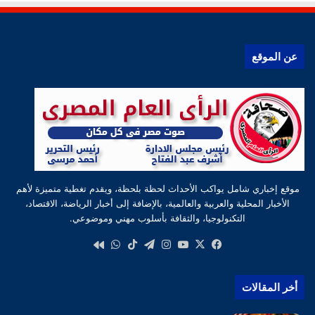
عن الموقع
موقع إخباري شامل يواكب الأحداث لحظة بلحظة، ويقدم تغطية متميزة لأهم
الأخبار المحلية والعربية والعالمية، بالإضافة إلى أخبار الرياضة، الاقتصاد،
التكنولوجيا، والثقافة بأسلوب مهني وموضوعي.
‫X
فيسبوك
‫YouTube
انستقرام
تيلقرام
‫TikTok
واتساب
كواى
أخر المقالات