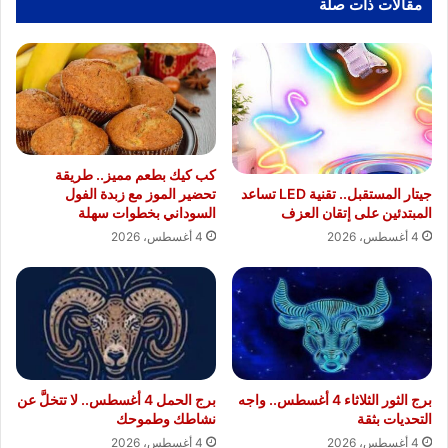
مقالات ذات صلة
كب كيك بطعم مميز.. طريقة
جيتار المستقبل.. تقنية LED تساعد
تحضير الموز مع زبدة الفول
المبتدئين على إتقان العزف
السوداني بخطوات سهلة
4 أغسطس، 2026
4 أغسطس، 2026
برج الثور الثلاثاء 4 أغسطس.. واجه
برج الحمل 4 أغسطس.. لا تتخلَّ عن
التحديات بثقة
نشاطك وطموحك
4 أغسطس، 2026
4 أغسطس، 2026