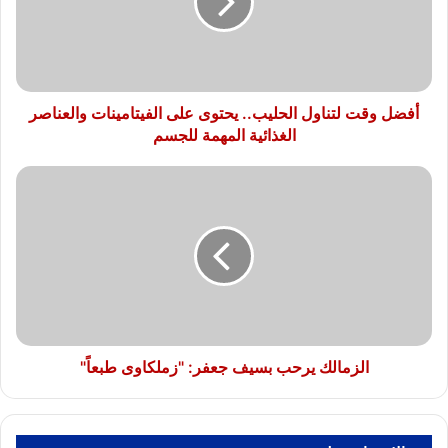
يحتوى
على
الفيتامينات
والعناصر
الغذائية
المهمة
أفضل وقت لتناول الحليب.. يحتوى على الفيتامينات والعناصر
للجسم
الغذائية المهمة للجسم
الزمالك
يرحب
بسيف
جعفر:
"زملكاوى
طبعاً"
الزمالك يرحب بسيف جعفر: "زملكاوى طبعاً"