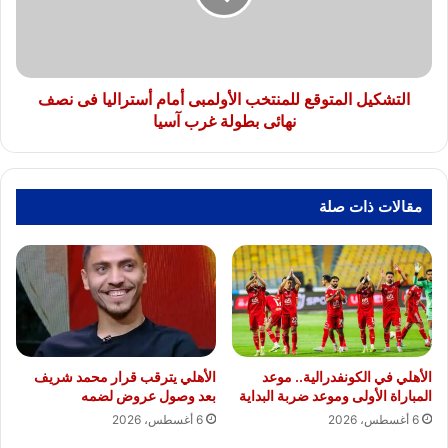
أستراليا
فى
نصف
نهائى
بطولة
التشكيل المتوقع للمنتخب الأولمبى أمام أستراليا فى نصف
غرب
نهائى بطولة غرب آسيا
آسيا
مقالات ذات صلة
الأهلي في الكونفدرالية.. موعد
الأهلي يترقب قرار محمد شريف
المباراة الأولى وموعد ضربة البداية
بعد وصول عروض لضمه
6 أغسطس، 2026
6 أغسطس، 2026