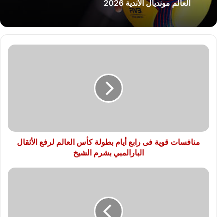
العالم مونديال الأندية 2026
منافسات
قوية
فى
رابع
أيام
بطولة
كأس
العالم
لرفع
الأثقال
منافسات قوية فى رابع أيام بطولة كأس العالم لرفع الأثقال
البارالمبي
البارالمبي بشرم الشيخ
بشرم
الشيخ
التشكيل
المتوقع
للمنتخب
الأولمبى
أمام