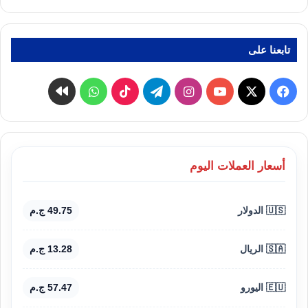
تابعنا على
‫X
فيسبوك
‫YouTube
انستقرام
تيلقرام
‫TikTok
واتساب
كواى
أسعار العملات اليوم
🇺🇸 الدولار
49.75 ج.م
🇸🇦 الريال
13.28 ج.م
🇪🇺 اليورو
57.47 ج.م