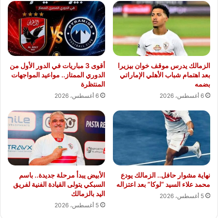
الزمالك يدرس موقف خوان بيزيرا
أقوى 3 مباريات في الدور الأول من
بعد اهتمام شباب الأهلي الإماراتي
الدوري الممتاز.. مواعيد المواجهات
بضمه
المنتظرة
6 أغسطس، 2026
6 أغسطس، 2026
نهاية مشوار حافل.. الزمالك يودع
الأبيض يبدأ مرحلة جديدة.. باسم
محمد علاء السيد “لوكا” بعد اعتزاله
السبكي يتولى القيادة الفنية لفريق
اليد بالزمالك
5 أغسطس، 2026
5 أغسطس، 2026