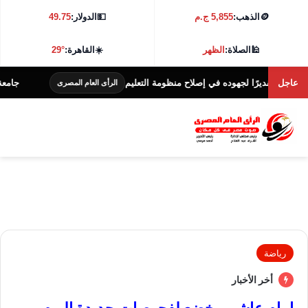
🪙
الذهب:
5,855 ج.م
💵
الدولار:
49.75
🕌
الصلاة:
الظهر
☀️
القاهرة:
29°
عاجل
 تقديرًا لجهوده في إصلاح منظومة التعليم
جامعة كفر الشيخ تط
الرأى العام المصرى
رياضة
أخر الأخبار