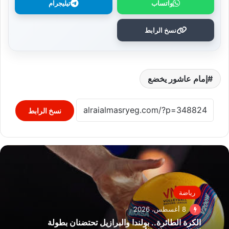
واتساب
تيليجرام
نسخ الرابط
إمام عاشور يخضع
نسخ الرابط
رياضة
8 أغسطس، 2026
الكرة الطائرة.. بولندا والبرازيل تحتضنان بطولة