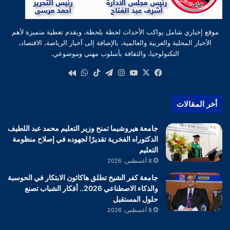
موقع إخباري شامل يواكب الأحداث لحظة بلحظة، ويقدم تغطية متميزة لأهم
الأخبار المحلية والعربية والعالمية، بالإضافة إلى أخبار الرياضة، الاقتصاد،
التكنولوجيا، والثقافة بأسلوب مهني وموضوعي.
‫X
فيسبوك
‫YouTube
انستقرام
تيلقرام
‫TikTok
واتساب
كواى
أخر المقالات
جامعة هيروشيما تمنح وزير التعليم محمد عبد اللطيف
الدكتوراه الفخرية تقديرًا لجهوده في إصلاح منظومة
التعليم
8 أغسطس، 2026
جامعة كفر الشيخ تطلق هاكاثون الابتكار في الحوسبة
والذكاء الاصطناعي 2026.. أفكار الشباب تصنع
حلول المستقبل
8 أغسطس، 2026