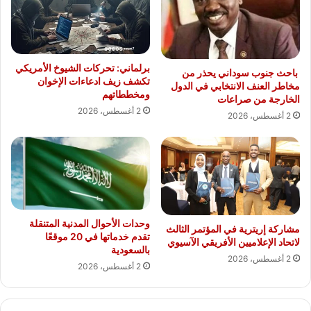
برلماني: تحركات الشيوخ الأمريكي
باحث جنوب سوداني يحذر من
تكشف زيف ادعاءات الإخوان
مخاطر العنف الانتخابي في الدول
ومخططاتهم
الخارجة من صراعات
2 أغسطس، 2026
2 أغسطس، 2026
وحدات الأحوال المدنية المتنقلة
مشاركة إريترية في المؤتمر الثالث
تقدم خدماتها في 20 موقعًا
لاتحاد الإعلاميين الأفريقي الآسيوي
بالسعودية
2 أغسطس، 2026
2 أغسطس، 2026