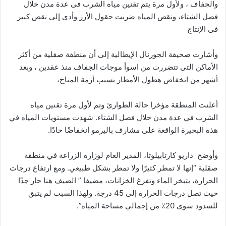
والجفاف ، ولأول مرة يتم تقنين مياه الشرب فى عدة مدن خلال
فصل الشتاء، ونقص المياه ضربت حقول الأرز وأدى إلى نقص كبير
فى الإنتاج
وأشارت صحيفة الجورنال الإيطالية إلى أن منطقة صقلية من أكثر
الأماكن التى تتضررت من اسوأ موجات الجفاف منذ عقدين ، وبعد
أشهر من انخفاض هطول الأمطار بسبب أزمة المناخ،
أعلنت المنطقة مؤخرا حالة الطوارئ وتم لأول مرة تقنين مياه
الشرب في عدة مدن خلال فصل الشتاء. شهدت مستويات المياه في
هذه البحيرة الواقعة على مشارف باليرمو انخفاضًا حادًا.
وأوضح داريو كارتابيلوتا، المدير العام لوزارة الزراعة في منطقة
صقلية “إنها لا تمطر كثيرًا ولا تمطر بشكل طبيعي. ومع ارتفاع درجات
الحرارة، يتبخر الماء وتفرغ الخزانات، مضيفا ” الصيف هنا حار جدًا
حيث تصل درجات الحرارة إلى 45 درجة. ولهذا السبب لم يتبق
للسدود سوى 20٪ من إجمالي مساحة المياه”.