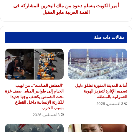
القمة
أمير الكويت يتسلم دعوة من ملك البحرين للمشاركة فى
العربية
القمة العربية مايو المقبل
مايو
المقبل
مقالات ذات صلة
أمانة المدينة المنورة تطلق دليل
“العطش الصامت”.. من لهيب
تصميم الإنارة لتعزيز الهوية
الخيام إلى طوابير المياه.. صيف غزة
العمرانية بالمنطقة
تحت الشمس يكشف وجها جديدا
للكارثة الإنسانية داخل القطاع
3 أغسطس، 2026
بسبب الحرب..
3 أغسطس، 2026