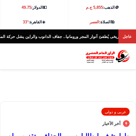
🪙
الذهب:
5,855 ج.م
💵
الدولار:
49.75
🕌
الصلاة:
العصر
☀️
القاهرة:
33°
عاجل
ى يُطفئ أنوار المجر ورومانيا.. جفاف الدانوب والراين يشل حركة الملاحة فى 10 دول..
عربى و دولى
أخر الأخبار