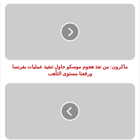
ماكرون:
من
نفذ
هجوم
موسكو
حاول
تنفيذ
عمليات
بفرنسا
ورفعنا
ماكرون: من نفذ هجوم موسكو حاول تنفيذ عمليات بفرنسا
مستوى
ورفعنا مستوى التأهب
التأهب
أمير
الكويت
يتسلم
دعوة
من
ملك
البحرين
للمشاركة
فى