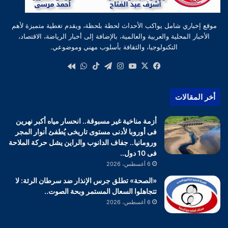
موقع إخباري شامل يواكب الأحداث لحظة بلحظة، ويقدم تغطية متميزة لأهم
الأخبار المحلية والعربية والعالمية، بالإضافة إلى أخبار الرياضة، الاقتصاد،
التكنولوجيا، والثقافة بأسلوب مهني وموضوعي.
‫X
فيسبوك
‫YouTube
انستقرام
تيلقرام
‫TikTok
واتساب
كواى
أخر المقالات
أزمة مناخية غير مسبوقة.. انحسار مياه أكبر نهرين
فى أوروبا لأدنى مستوى تاريخى يُطفئ أنوار المجر
ورومانيا.. جفاف الدانوب والراين يشل حركة الملاحة
فى 10 دول..
6 أغسطس، 2026
«الصحة» تطلق جرس الإنذار ضد سرطان الرئة: لا
تتجاهلوا السعال المستمر وبحة الصوت..
6 أغسطس، 2026