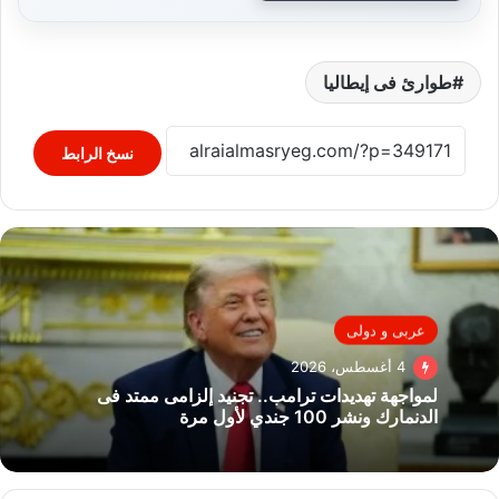
طوارئ فى إيطاليا
نسخ الرابط
عربى و دولى
4 أغسطس، 2026
لمواجهة تهديدات ترامب.. تجنيد إلزامى ممتد فى
الدنمارك ونشر 100 جندي لأول مرة