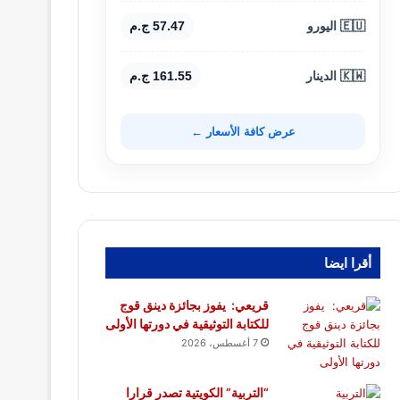
🇪🇺 اليورو
57.47 ج.م
🇰🇼 الدينار
161.55 ج.م
عرض كافة الأسعار ←
أقرا ايضا
قريعي: يفوز بجائزة دينق قوج
للكتابة التوثيقية في دورتها الأولى
7 أغسطس، 2026
“التربية” الكويتية تصدر قرارا