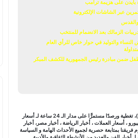
بايدن على هزيمة ترامب
 والقدس
يبات الزمالك بعد الانضمام للمنتخب
لنساء والتوليد في حوار خاص للرأي العام
تداولة
ص 5 ملايين و474 ألف طفل ضمن مبادرة رئيس الجمهورية للكشف المبكر
)، تغطية ورصدًا مستمرًّا على مدار الـ 24 ساعة لـ أسعار
ورو ، أسعار العملات ، أخبار الرياضة ، أخبار مصر، أخبار
م فريقنا بمتابعة حصرية لجميع الأحداث الهامة و السياسة
ـ أخبار الفن والعديد من الأنشطة الثقافية والأدبية.