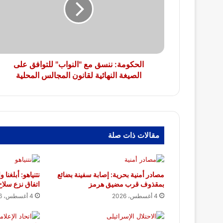
للتوافق
على
الصيغة
النهائية
لقانون
المجالس
الحكومة: ننسق مع "النواب" للتوافق على
المحلية
الصيغة النهائية لقانون المجالس المحلية
مقالات ذات صلة
مصادر أمنية بحرية: إصابة سفينة بضائع
نتنياهو: أبلغنا
بمقذوف قرب مضيق هرمز
اتفاق نزع سلا
4 أغسطس، 2026
4 أغسطس، 2026