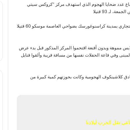
فاع عدد ضحايا الهجوم الذي استهدف مركز “كروكس سيتي
 لـ 93 قتيلا
وكانت الحصيلة الأولى للهجوم الذي استهدف المركز التجاري بمدينة كراسنوغورسك بضواحي العاصمة موسكو 60 قتيلا
بس مموهة وبدون أقنعة اقتحموا المركز المذكور قبل بدء عرض
مبنى وفي قاعة الحفلات نفسها من مسافة قريبة وألقوا قنابل
ادق كلاشينكوف الهجومية وكانت بحوزتهم كمية كبيرة من
عى نقل الحرب لبلادنا