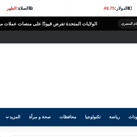
💵
الدولار:
49.75
🕌
الصلاة:
الظهر
ولايات المتحدة تفرض قيودًا على منصات عملات مشفرة بدعوى دعم جهات إ
داث
رياضة
تكنولوجيا
محافظات
صحة و مرأة
المزيد