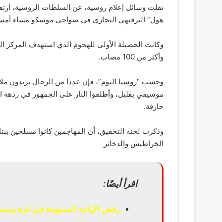
نقلت وسائل إعلام روسية، عن السلطات الروسية، ارت
هول” الترفيهي التجاري في ضواحي موسكو مساء أمس الجمعة،
وأكثر من 100 مصاب.
وحسب “روسيا اليوم”، فإن عددا من الرجال يرتدون ملا
موسيقي بقليل، وأطلقوا النار على الجمهور في ردهة ال
حارقة.
وذكرت لجنة التحقيق، أن المهاجمين كانوا مسلحين ببن
الخراطيش والذخائر
اقرأ أيضًا:
رفض الإبادة الممنهجة فى غزة ومسا