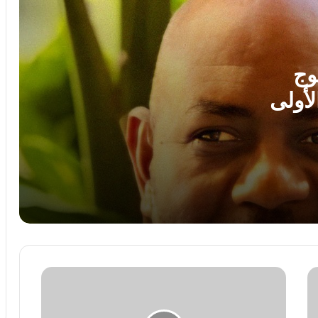
شراكة أقوى مع إسرائيل..
لبنان: إصابة 8 أشحاص فى غارة إسرائيلية
على بلدة برج الشمالي
وج
لأولى
لغز اختفاء مجتبى خامنئي يحير الولايات
المتحدة.. خبير: إما مات أو أصبح عاجزا
جنة همام.. طفولة ينهكها المرض وأم تنتظر
بصيص أمل للعلاج خارج غزة
لمواجهة تهديدات ترامب.. تجنيد إلزامى ممتد
فى الدنمارك ونشر 100 جندي لأول مرة
جوتيريش
بين الحرب والسلام.. هل تنجح الجهود
يصل
الأممية فى إنهاء أزمة السودان؟
مطار
العريش