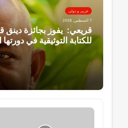
عربى و دولى
7 أغسطس، 2026
قريعي: يفوز بجائزة دينق ق
للكتابة التوثيقية في دورتها ا
الحكومة:
ننسق
مع
"النواب"