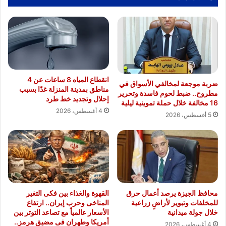
انقطاع المياه 8 ساعات عن 4
ضربة موجعة لمخالفي الأسواق في
مناطق بمدينة المنزلة غدًا بسبب
مطروح.. ضبط لحوم فاسدة وتحرير
إحلال وتجديد خط طرد
16 مخالفة خلال حملة تموينية ليلية
4 أغسطس، 2026
5 أغسطس، 2026
محافظ الجيزة يرصد أعمال حرق
القهوة والغذاء بين فكى التغير
للمخلفات وتبوير لأراضٍ زراعية
المناخى وحرب إيران.. ارتفاع
خلال جولة ميدانية
الأسعار عالمياً مع تصاعد التوتر بين
أمريكا وطهران فى مضيق هرمز..
4 أغسطس، 2026