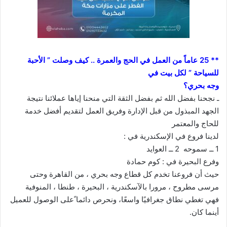
** 25 عاماً من العمل في الحج والعمرة .. كيف وصلت ” الأحبة
للسياحة ” لكل بيت في
وجه بحري؟
ـ نجحنا بفضل الله ثم بفضل الثقة التي منحنا إياها عملائنا نتيجة
الجهد المبذول من قبل الإدارة وفريق العمل لتقديم أفضل خدمة
للحاج والمعتمر
لدينا فروع في الإسكندرية في :
1 ــ سموحه 2 ــ العوايد
وفرع البحيرة في : كوم حمادة
حيث أن فروعنا تخدم كل قطاع وجه بحري ، من القاهرة وحتى
مرسى مطروح ، مرورا بالآسكندرية ، البحيرة ، طنطا ، المنوفية
فهي تغطي نطاق جغرافيًا واسعًا، ونحرص دائما ًعلى الوصول للعميل
أينما كان.