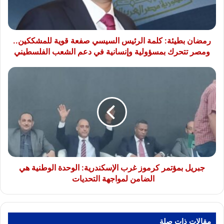
قوية
للمشككين..
ومصر
تتحرك
رمضان بطيئة: كلمة الرئيس السيسي صفعة قوية للمشككين..
بمسؤولية
ومصر تتحرك بمسؤولية وإنسانية في دعم الشعب الفلسطيني
وإنسانية
في
جبريل
دعم
بمؤتمر
الشعب
كرموز
الفلسطيني
غرب
الإسكندرية:
الوحدة
الوطنية
هي
الضامن
لمواجهة
جبريل بمؤتمر كرموز غرب الإسكندرية: الوحدة الوطنية هي
التحديات
الضامن لمواجهة التحديات
مقالات ذات صلة