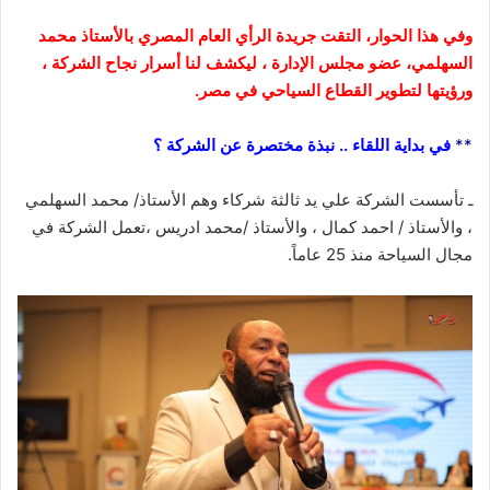
وفي هذا الحوار، التقت جريدة الرأي العام المصري بالأستاذ محمد
السهلمي، عضو مجلس الإدارة ، ليكشف لنا أسرار نجاح الشركة ،
ورؤيتها لتطوير القطاع السياحي في مصر.
**
في بداية اللقاء .. نبذة مختصرة عن الشركة ؟
ـ تأسست الشركة علي يد ثالثة شركاء وهم الأستاذ/ محمد السهلمي
، والأستاذ / احمد كمال ، والأستاذ /محمد ادريس ،تعمل الشركة في
مجال السياحة منذ 25 عاماً.