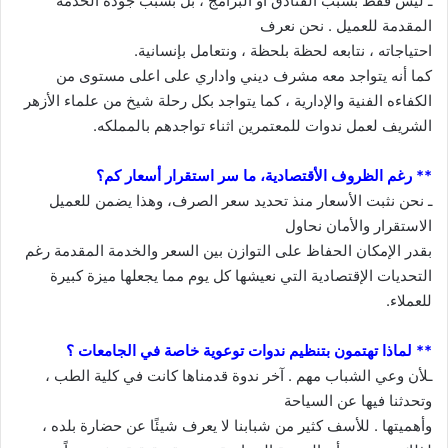
ـ ليس فقط بسبب الفنادق أو البرامج ، بل بسبب جودة الخدمة
المقدمة للعميل . نحن نعرف
احتياجاته ، نتابعه لحظة بلحظة ، ونتعامل بإنسانية.
كما أنه يتواجد معه مشرف ديني واداري على اعلى مستوى من
الكفاءه الفنية والإدارية ، كما يتواجد بكل رحلة شيخ من علماء الأزهر
الشريف لعمل ندوات للمعتمرين اثناء تواجدهم بالمملكه.
** رغم الظروف الأقتصادية، ما سر استقرار أسعار كم؟
ـ نحن نثبت الأسعار منذ تحديد سعر الصرف، وهذا يضمن للعميل
الاستقرار والأمان نحاول
بقدر الإمكان الحفاظ على التوازن بين السعر والخدمة المقدمة رغم
التحديات الإقتصادية التي نعيشها كل يوم مما يجعلها ميزة كبيرة
للعملاء.
** لماذا تهتمون بتنظيم ندوات توعوية خاصة في الجامعات ؟
ـلأن وعي الشباب مهم . آخر ندوة قدمناها كانت في كلية الطب ،
وتحدثنا فيها عن السياحة
وأهميتها . للأسف كثير من شبابنا لا يعرف شيئًا عن حضارة بلده ،