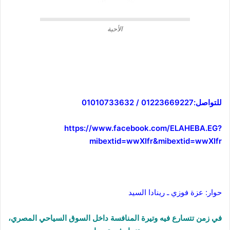
الأحبة
للتواصل:01223669227 / 01010733632
https://www.facebook.com/ELAHEBA.EG?
mibextid=wwXIfr&mibextid=wwXIfr
حوار: عزة فوزي ـ رينادا السيد
في زمن تتسارع فيه وتيرة المنافسة داخل السوق السياحي المصري،