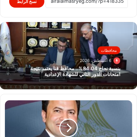
نسخ الرابط
محافظات
6 أغسطس، 2026
بنسبة نجاح 84.04%.. محافظ قنا يعتمد نتيجة
امتحانات الدور الثاني للشهادة الإعدادية
رمضان
بطيئة:
كلمة
الرئيس
السيسي
صفعة