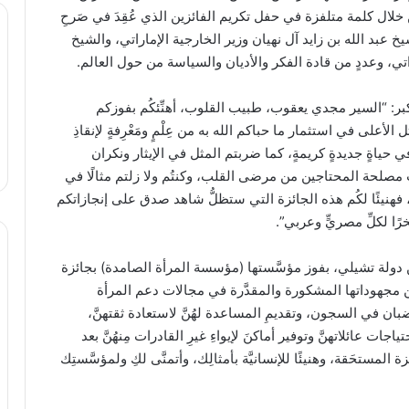
وة الإنسانية لهذا العام 2024، وذلك من خلال كلمة متلفزة في حفل تكريم الفائزين الذي عُقِدَ في صَرحِ
 عبد الله بن زايد آل نهيان وزير الخارجية الإماراتي، والشيخ
اتي، وعددٍ من قادة الفكر والأديان والسياسة من حول العالم.
بر: “السير مجدي يعقوب، طبيب القلوب، أهنِّئكُم بفوزكم
مثل الأعلى في استثمار ما حباكم الله به من عِلْمٍ ومَعْرِفةٍ لإنقاذِ
 حياةٍ جديدةٍ كريمةٍ، كما ضربتم المثل في الإيثار ونكران
ب مصلحة المحتاجين من مرضى القلب، وكنتُم ولا زلتم مثالًا في
ء، فهنيئًا لكُم هذه الجائزة التي ستظلُّ شاهد صدق على إنجازاتكم
فخرًا لكلِّ مصريٍّ وعربي”.
 دولة تشيلي، بفوز مؤسَّستها (مؤسسة المرأة الصامدة) بجائزة
من مجهوداتها المشكورة والمقدَّرة في مجالات دعم المرأة
ضبان في السجون، وتقديمِ المساعدة لهُنَّ لاستعادة ثقتهنَّ،
اجات عائلاتهنَّ وتوفير أماكنَ لإيواءِ غيرِ القادرات مِنهُنَّ بعد
زة المستحَقة، وهنيئًا للإنسانيَّة بأمثالِك، وأتمنَّى لكِ ولمؤسَّستِك