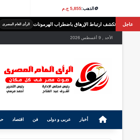
🪙
الذهب:
5,855 ج.م
عاجل
ط الإرهاق باضطراب الهرمونات
عايز تنشط دو
الرأى العام المصرى
الأحد , 9 أغسطس 2026
الرئيسية
أخبار
عربى و دولى
فن
اقتصاد
حو