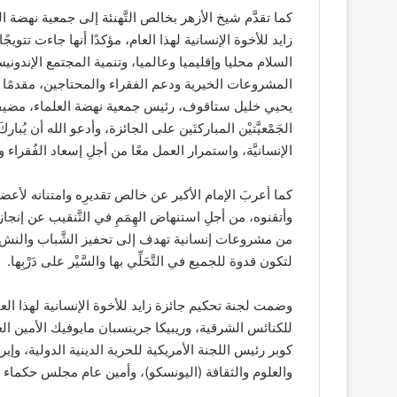
كما تقدَّم شيخ الأزهر بخالص التَّهنئة إلى جمعية نهضة 
زايد للأخوة الإنسانية لهذا العام، مؤكدًا أنها جاءت تتو
السلام محليا وإقليميا وعالميا، وتنمية المجتمع الإند
المشروعات الخيرية ودعم الفقراء والمحتاجين، مقدمًا ته
يحيي خليل ستاقوف، رئيس جمعية نهضة العلماء، مضيفا “أهنّ
الجَمْعيَّتيْن المباركتَين على الجائزة، وأدعو الله أن يُبا
الإنسانيَّة، واستمرار العمل معًا من أجلِ إسعاد الفُقرا
كما أعربَ الإمام الأكبر عن خالص تقديرِه وامتنانه لأعضاء 
وأتقنوه، من أجلِ استنهاض الهِمَمِ في التَّنقيب عن إنجازا
من مشروعات إنسانية تهدف إلى تحفيز الشَّباب والنشء، وت
لتكون قدوة للجميع في التَّحَلِّي بها والسَّيْر على دَرْبِها.
وضمت لجنة تحكيم جائزة زايد للأخوة الإنسانية لهذا العام
للكنائس الشرقية، وريبيكا جرينسبان مايوفيك الأمين العام
كوبر رئيس اللجنة الأمريكية للحرية الدينية الدولية، وإير
والعلوم والثقافة (اليونسكو)، وأمين عام مجلس حكماء 