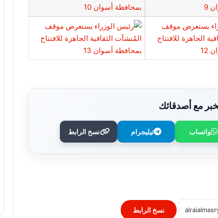
بر مع أصدقائك
واتساب
تيليجرام
نسخ الرابط
خالد الجندى: الراحة الحقيقية تبدأ عند أول
قدم فى الجنة
اعرف الصح.. ما الضوابط الشرعية عند
إنشاء المقابر؟
نسخ الرابط