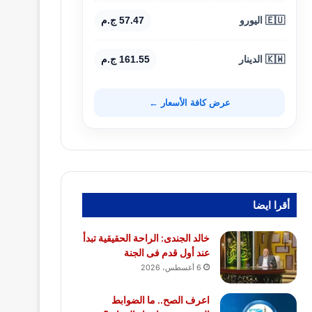
🇪🇺 اليورو
57.47 ج.م
🇰🇼 الدينار
161.55 ج.م
عرض كافة الأسعار ←
أقرا ايضا
خالد الجندى: الراحة الحقيقية تبدأ
عند أول قدم فى الجنة
6 أغسطس، 2026
اعرف الصح.. ما الضوابط