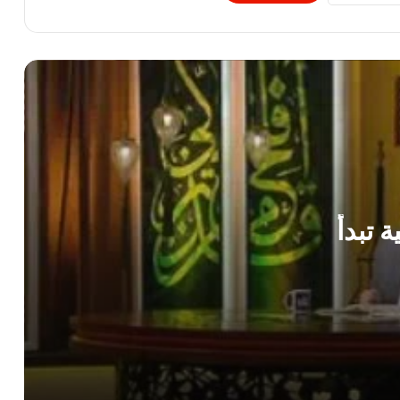
أذكار النوم.. باسمك ربي وضعت جنبي وبك
أرفعه إن أمسكت نفسي فارحمها
دار الإفتاء توضح الحكم الشرعى لعمل سايبر
يحتوي على ألعاب ترفيهية
الإفتاء: محاكاة الأشخاص الأحياء بالذكاء
الاصطناعى لتزييف الوقائع محرمة شرعا
ومجرمة قانونا
 تبدأ
اعرف الصح..ما حكم تقطيع حلوى مُجسَّمةٍ
على هيئة حيوان أمام حيوان حيّ لإفزاعه؟
فضيلة الشيخ على جودة يستقبل أعضاء
القافلة الدعوية لمجمع البحوث الإسلامية
بالشرقية”