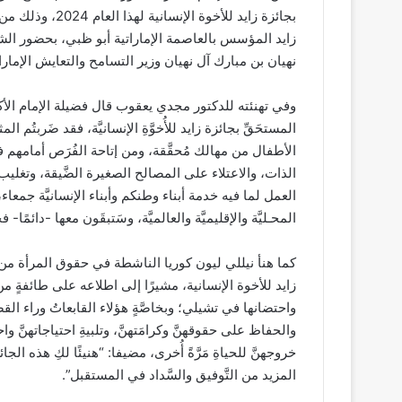
بجائزة زايد للأخ
زايد المؤسس بالعاصمة الإماراتية أبو ظبي، بحضور الشيخ
نهيان بن مبارك آل نهيان وزير التسامح والتعايش الإمار
وفي تهنئته للدكتور مجدي يعقوب قال فضيلة الإمام الأك
المستحَقِّ بجائزة زايد للأُخوَّةِ الإنسانيَّة، فقد ضَربتُم ال
الأطفال من مهالك مُحقَّقة، ومن إتاحة الفُرَص أمامهم في
الذات، والاعتلاء على المصالح الصغيرة الضَّيقة، وتغلي
العمل لما فيه خدمة أبناء وطنكم وأبناء الإنسانيَّة جمعا
المحـليَّة والإقليميَّة والعالميَّة، وسَتبقَون معها -دائمًا- 
كما هنأ نيللي ليون كوريا الناشطة في حقوق المرأة من
زايد للأخوة الإنسانية، مشيرًا إلى اطلاعه على طائفةٍ 
واحتضانها في تشيلي؛ وبخاصَّةٍ هؤلاء القابعاتُ وراء الق
والحفاظ على حقوقهنَّ وكرامَتهنَّ، وتلبيةِ احتياجاتهنَّ واحتي
خروجهنَّ للحياةِ مَرَّةً أُخرى، مضيفا: “هنيئًا لكِ هذه الجائ
المزيد من التَّوفيق والسَّداد في المستقبل”.