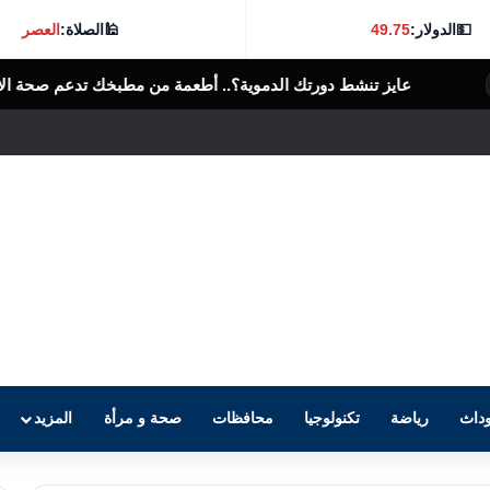
💵
الدولار:
49.75
🕌
الصلاة:
العصر
رتك الدموية؟.. أطعمة من مطبخك تدعم صحة الأوعية الدموية
الرأى العام ا
داث
رياضة
تكنولوجيا
محافظات
صحة و مرأة
المزيد