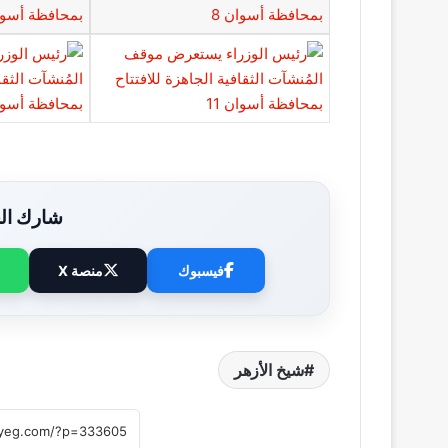
شارك الخ
فيسبوك
منصة X
شيخ الأزهر