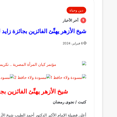
دين وحياة
أخر الأخبار
شيخ الأزهر يهنِّئ الفائزين بجائزة زايد لل
6 فبراير، 2024
شيخ الأزهر يهنِّئ الفائزين بجائ
كتبت / نجوى رمضان
أعلن فضيلة الإمام الأكبر الدكتور أحمد الطيب شيخ ال