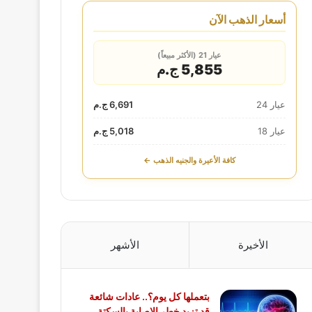
أسعار الذهب الآن
عيار 21 (الأكثر مبيعاً)
5,855 ج.م
عيار 24
6,691 ج.م
عيار 18
5,018 ج.م
كافة الأعيرة والجنيه الذهب ←
الأخيرة
الأشهر
بتعملها كل يوم؟.. عادات شائعة
قد تزيد خطر الإصابة بالسكتة