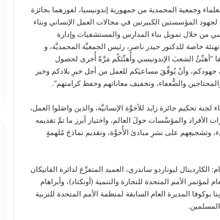
العلماء وجمعية المحمدية من جمهورية إندونيسيا، لفوزهما بجائزة
يجًا لجهود المؤسستين الكبيرتين في مجالات العمل الإنساني وبناء
ونيسي من خلال تمويل بناء المدارس والمستشفيات وإدارة
نئة خاصة للدكتور حيدر ناصر، رئيس الجمعيَّة المحمديَّة، و
ِئُ الشعبَ الإندونيسي وأُهنِّئكُم مَرَّةً أُخرى لحصول
ركَ جهودكم، وأنْ يُوفِّقَ مساعيَكم للعمل من أجل خيرِ بلادكم وخير
ء والمحتاجين والضُّعفاء، وتخفيف معاناتهم وحفظ كرامتهم”.
لجنة تحكيم جائزة زايد للأخوَّة الإنسانيَّة، والذين واصَلوا العمل،
ت الأفراد والمؤسَّسات حولَ العالم، واختيار أبرز ما تمَّ تقديمه
شجيعِهم على نشرِ مبادئ الأُخوَّة، وتقديم نماذجَ مُلهمةٍ
: الكاردينال ليوناردو ساندري، العميد المتفرِّغ لدائرة الفاتيكان
 لمؤتمر الأمم المتحدة للتجارة والتنمية (أونكتاد)، وأبراهام
ينا بوكوفا المديرة العام السابقة لمنظمة الأمم المتحدة للتربية
المسلمين.