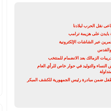
عى نقل الحرب لبلادنا
بايدن على هزيمة ترامب
 والقدس
يبات الزمالك بعد الانضمام للمنتخب
لنساء والتوليد في حوار خاص للرأي العام
تداولة
ص 5 ملايين و474 ألف طفل ضمن مبادرة رئيس الجمهورية للكشف المبكر