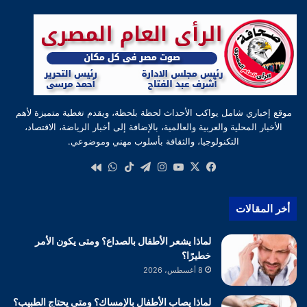
موقع إخباري شامل يواكب الأحداث لحظة بلحظة، ويقدم تغطية متميزة لأهم
الأخبار المحلية والعربية والعالمية، بالإضافة إلى أخبار الرياضة، الاقتصاد،
التكنولوجيا، والثقافة بأسلوب مهني وموضوعي.
‫X
فيسبوك
‫YouTube
انستقرام
تيلقرام
‫TikTok
واتساب
كواى
أخر المقالات
لماذا يشعر الأطفال بالصداع؟ ومتى يكون الأمر
خطيرًا؟
8 أغسطس، 2026
لماذا يصاب الأطفال بالإمساك؟ ومتى يحتاج الطبيب؟