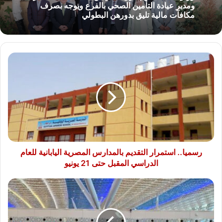
ومدير عيادة التأمين الصحي بالفرع ويوجه بصرف
مكافآت مالية تليق بدورهن البطولي
رسميا..
استمرار
التقديم
بالمدارس
المصرية
اليابانية
للعام
الدراسي
المقبل
حتى
رسميا.. استمرار التقديم بالمدارس المصرية اليابانية للعام
21
الدراسي المقبل حتى 21 يونيو
يونيو
مصر
للطيران
تواصل
جسرها