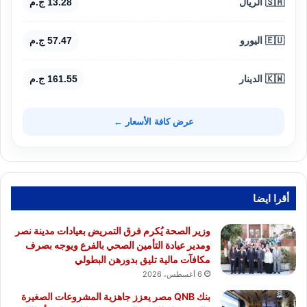
🇸🇦 الريال
13.28 ج.م
🇪🇺 اليورو
57.47 ج.م
🇰🇼 الدينار
161.55 ج.م
عرض كافة الأسعار ←
أقرا ايضا
وزير الصحة يُكرم فرق التمريض بعيادات مدينة نصر
ومدير عيادة التأمين الصحي بالفرع ويوجه بصرف
مكافآت مالية تليق بدورهن البطولي
6 أغسطس، 2026
بنك QNB مصر يعزز جاهزية المشروعات الصغيرة