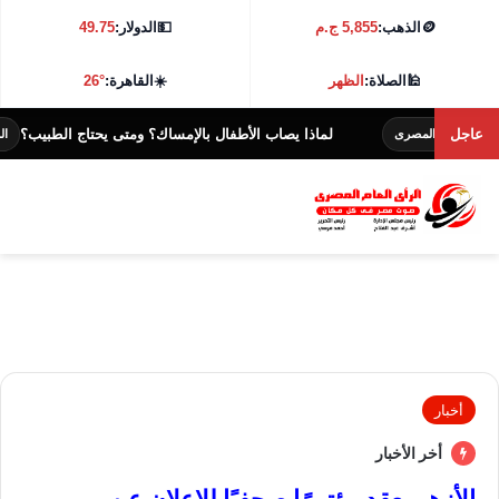
🪙
الذهب:
5,855 ج.م
💵
الدولار:
49.75
🕌
الصلاة:
الظهر
☀️
القاهرة:
26°
عاجل
لماذا يصاب الأطفال بالإمساك؟ ومتى يحتاج الطبيب؟
م المصرى
الرأى العام ا
أخبار
أخر الأخبار