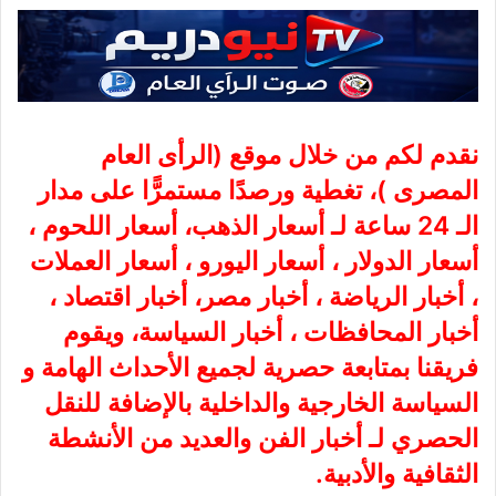
نقدم لكم من خلال موقع (
الرأى العام
المصرى
)، تغطية ورصدًا مستمرًّا على مدار
الـ 24 ساعة لـ أسعار الذهب، أسعار اللحوم ،
أسعار الدولار ، أسعار اليورو ، أسعار العملات
، أخبار الرياضة ، أخبار مصر، أخبار اقتصاد ،
أخبار المحافظات ، أخبار السياسة، ويقوم
فريقنا بمتابعة حصرية لجميع الأحداث الهامة و
السياسة الخارجية والداخلية بالإضافة للنقل
الحصري لـ أخبار الفن والعديد من الأنشطة
الثقافية والأدبية.