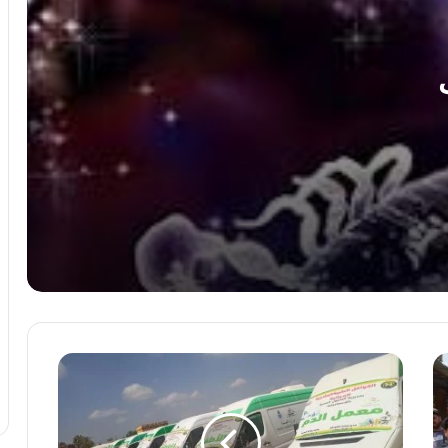
الإعدام وهتك العرض.. 5 سبتمبر يحسم
أخطر قضيتين فى حياة سارة خليفة
ضبط عملات أجنبية بالسوق السوداء بقيمة 3
ملايين جنيه
نجاح قضائى يرسخ مبدأ حماية الأطفال داخل
المؤسسات التعليمية.. عن “برلماني”
انتشال جثة غريق مجهول الهوية من نهر
النيل بمركز المراغة فى سوهاج
القافلة
تفاصيل إحالة منتحل صفة قاضٍ للمحاكمة
الطبية
العاجلة بعد النصب على مواطنين
المجانية
بأبوصوير
بالإسماعيلية