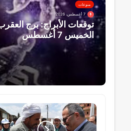
منوعات
7 أغسطس، 2026
توقعات الأبراج: برج العقرب
الخميس 7 أغسطس
رئيس
مياه
القناة
يتفقد
محطة