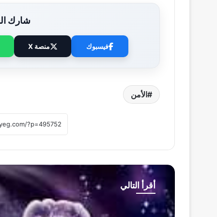
شارك الخ
فيسبوك
منصة X
الأمن
أقرأ التالي