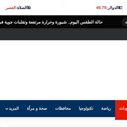
💵
الدولار:
49.75
🕌
الصلاة:
العصر
اليوم.. شبورة وحرارة مرتفعة وتقلبات جوية في عدة محافظات
الرأى العام
داث
رياضة
تكنولوجيا
محافظات
صحة و مرأة
المزيد