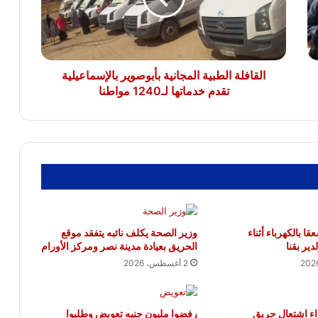
تقدم
مصرع شخص وإصابة 9 آخرين فى انقلاب
سيارة ربع نقل بالطريق الأوسطى
خدماتها
لـ1240
مواطنا
القافلة الطبية المجانية بأبوصوير بالإسماعيلية
تقدم خدماتها لـ1240 مواطنا
 بالكهرباء أثناء
وزير الصحة يكلف نائبه يتفقد موقع
ير بقنا
الحريق بعيادة مدينة نصر ومركز الأورام
2 أغسطس، 2026
اء اشتعال حريق
رفضوا مليون جنيه تعويض وطلبوا