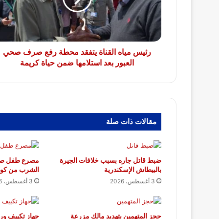
رفع
صرف
صحي
العبور
بعد
رئيس مياه القناة يتفقد محطة رفع صرف صحي
استلامها
العبور بعد استلامها ضمن حياة كريمة
ضمن
حياة
كريمة
مقالات ذات صلة
ضبط قاتل جاره بسبب خلافات الجيرة
مصرع طفل صعقا
بالبيطاش الإسكندرية
الشرب من كولد
3 أغسطس، 2026
3 أغسطس، 2026
حجز المتهمين بتهديد مالك مزرعة
جهاز تكييف ور