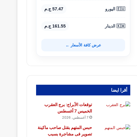
🇪🇺 اليورو
57.47 ج.م
🇰🇼 الدينار
161.55 ج.م
عرض كافة الأسعار ←
أقرا ايضا
توقعات الأبراج: برج العقرب
الخميس 7 أغسطس
7 أغسطس، 2026
حبس المتهم بقتل صاحب ماكينة
تصوير فى مشاجرة بسبب