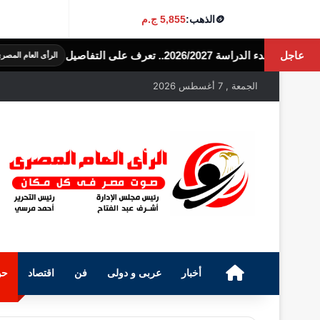
🪙
الذهب:
5,855 ج.م
عاجل
حالة الطقس 
الرأى العام المصرى
الجمعة , 7 أغسطس 2026
الرئيسية
أخبار
عربى و دولى
فن
اقتصاد
حو