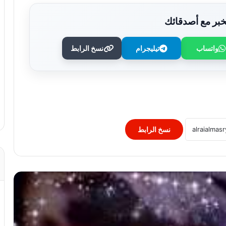
بر مع أصدقائك
واتساب
تيليجرام
نسخ الرابط
توقعات الأبراج: برج العقرب الخميس 7
أغسطس
حبس المتهم بقتل صاحب ماكينة تصوير فى
مشاجرة بسبب خلافات عمل بالزقازيق
نسخ الرابط
الداخلية تضبط المتهم بالنصب على الطلاب
بزعم توفير شهادات جامعية
رحيل عروس الشرقية في ليلة العمر.. ما
أسباب حدوث السكتة القلبية المفاجئة؟