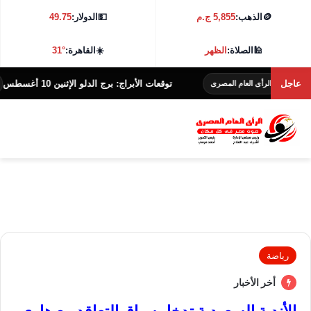
🪙
الذهب:
5,855 ج.م
💵
الدولار:
49.75
🕌
الصلاة:
الظهر
☀️
القاهرة:
31°
عاجل
توقعات الأبراج: برج الدلو الإثنين 10 أغسطس
الرأى العام المصرى
الرأى ا
رياضة
أخر الأخبار