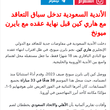
الأندية السعودية تدخل سباق التعاقد
مع هاري كين قبل نهاية عقده مع بايرن
ميونخ
دخلت الأندية السعودية في مفاوضات جدية للتعاقد مع الدولي
الإنجليزي
هاري كين
، نجم بايرن ميونخ، في ظل اقتراب انتهاء عقده
مع النادي البافاري بعد 18 شهرًا فقط، ما جعل مستقبله محل اهتمام
واسع بين الأندية الأوروبية والخليجية.
ووصل كين إلى بايرن ميونخ صيف 2023، وقدم أداءً استثنائيًا منذ
انضمامه، حيث سجل هذا الموسم
38 هدفًا في 33 مباراة
بجميع
المسابقات، كان آخرها الثنائية في الفوز العريض على هوفنهايم 5-1،
مؤكدًا مكانته كأحد أبرز المهاجمين في أوروبا.
وأفادت تقارير ألمانية بأن
الأهلي والاتحاد السعودي
يخططان لضم