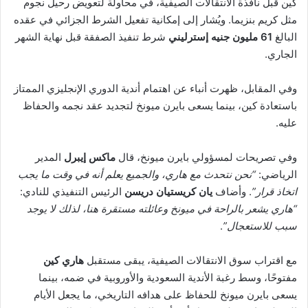
كين قبل نافذة الانتقالات الصيفية، في محاولة لتعويض رحيل نجوم
مثل كريم بنزيما. ويُشار إلى إمكانية تفعيل الشرط الجزائي في عقده
البالغ
61 مليون جنيه إسترليني
شرط تنفيذ الصفقة قبل نهاية الشهر
الجاري.
وفي المقابل، ظهرت أنباء عن اهتمام أندية الدوري الإنجليزي الممتاز
باستعادة كين، بينما يسعى بايرن ميونخ لتجديد عقد نجمه والحفاظ
عليه.
وفي تصريحات لمسؤولي بايرن ميونخ، قال
ماكس إيبرل
المدير
الرياضي:
“نحن نتحدث مع هاري، والجميع يعلم أنه في وقت ما يجب
اتخاذ قرار”
. وأضاف
يان كريستيان دريسن
الرئيس التنفيذي للنادي:
“هاري يشعر بالراحة في ميونخ وعائلته مستقرة هنا، لذلك لا يوجد
سبب للاستعجال”
.
مع اقتراب سوق الانتقالات الصيفية، يبقى مستقبل
هاري كين
مفتوحًا، وسط رغبة الأندية السعودية والأوروبية في ضمه، بينما
يسعى بايرن ميونخ للحفاظ على هدافه التاريخي، ما يجعل الأيام