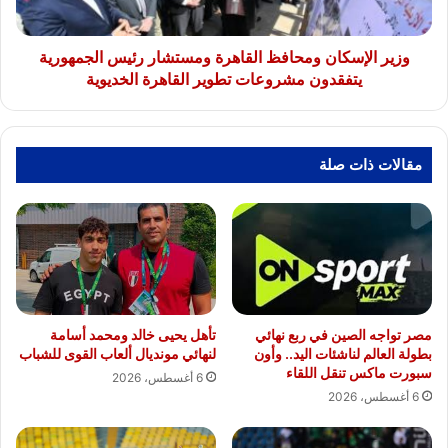
يتفقدون
مشروعات
تطوير
وزير الإسكان ومحافظ القاهرة ومستشار رئيس الجمهورية
القاهرة
يتفقدون مشروعات تطوير القاهرة الخديوية
الخديوية
مقالات ذات صلة
مصر تواجه الصين في ربع نهائي
تأهل يحيى خالد ومحمد أسامة
بطولة العالم لناشئات اليد.. وأون
لنهائي مونديال ألعاب القوى للشباب
سبورت ماكس تنقل اللقاء
6 أغسطس، 2026
6 أغسطس، 2026