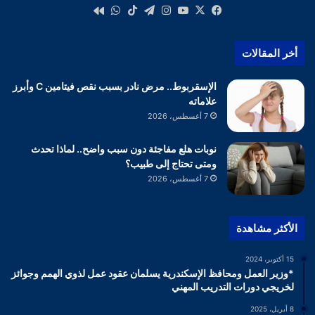
‫X
فيسبوك
‫YouTube
انستقرام
تيلقرام
‫TikTok
واتساب
كواى
أخر المقالات
الإسقربوط.. مرض نادر بسبب نقص فيتامين C وأبرز
علاماته
7 أغسطس، 2026
نوبات هلع مفاجئة دون سبب واضح.. لماذا تحدث
ومتى تحتاج إلى طبيب؟
7 أغسطس، 2026
الأكثر مشاهدة
15 أكتوبر، 2024
*وزير العمل ومحافظ الإسكندرية يسلمان عقود عمل لذوي الهمم وجوائز
لخريجي دورات التدريب المهني
8 أبريل، 2025