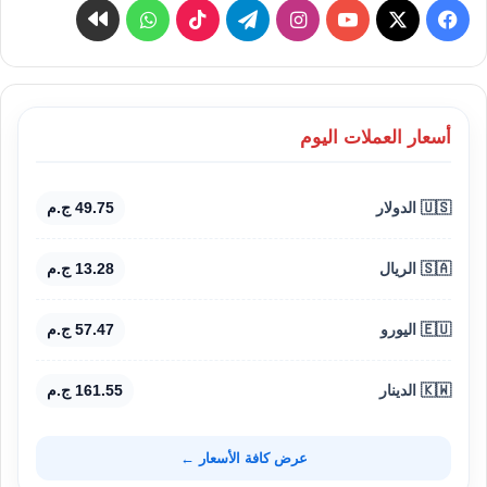
‫X
فيسبوك
‫YouTube
انستقرام
تيلقرام
‫TikTok
واتساب
كواى
أسعار العملات اليوم
🇺🇸 الدولار
49.75 ج.م
🇸🇦 الريال
13.28 ج.م
🇪🇺 اليورو
57.47 ج.م
🇰🇼 الدينار
161.55 ج.م
عرض كافة الأسعار ←