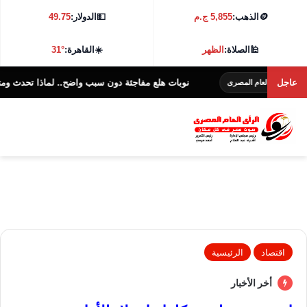
🪙
الذهب:
5,855 ج.م
💵
الدولار:
49.75
🕌
الصلاة:
الظهر
☀️
القاهرة:
31°
عاجل
نوبات هلع مفاجئة دون سبب واضح.. لماذا تحدث ومتى تحتاج إ
لعام المصرى
اقتصاد
الرئيسية
أخر الأخبار