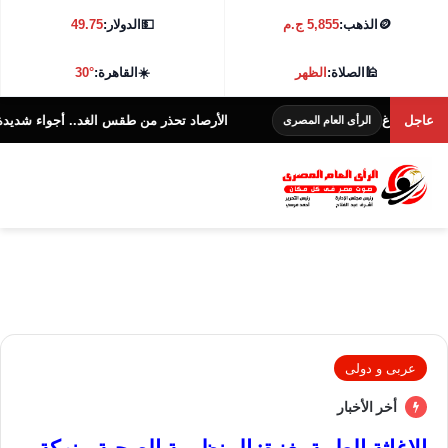
🪙
الذهب:
5,855 ج.م
💵
الدولار:
49.75
🕌
الصلاة:
الظهر
☀️
القاهرة:
30°
غ
عاجل
الأرصاد تحذر من طقس الغد.. أجواء شديدة الحرارة و38 درجة بالقاهرة
الرأى العام المصرى
عربى و دولى
أخر الأخبار