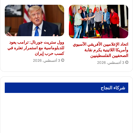
وول ستريت جورنال: ترامب يعود
اتحاد الإعلاميين الأفريقي الآسيوي
للدبلوماسية مع استمرار تعثره في
وأمريكا اللاتينية يكرم نقابة
كسب حرب إيران
الصحفيين الفلسطينيين
3 أغسطس، 2026
3 أغسطس، 2026
شركاء النجاح