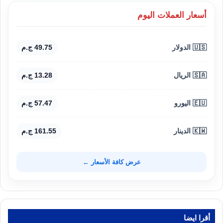
أسعار العملات اليوم
🇺🇸 الدولار
49.75 ج.م
🇸🇦 الريال
13.28 ج.م
🇪🇺 اليورو
57.47 ج.م
🇰🇼 الدينار
161.55 ج.م
عرض كافة الأسعار ←
أقرا ايضا