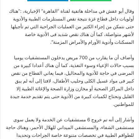
وقال أبو عفش في مداخلة هاتفية لقناة “القاهرة” الإخبارية، :”هناك
أولويات داخل قطاع غزة نتيجة نقص المستلزمات الطبية والأدوية
حتى نتمكن من إجراء الكثير من العمليات الجراحية التي تم تأجيلها
لأشهر متواصلة، كما أن هناك نقص شديد فى الأدوية خاصة
المسكنات وأدوية الأورام والأمراض المزمنة”.
وأضاف أن ما يقارب من 700 مريض يدخلون المستشفيات يوميا
بسبب حالات الإعياء وسوء التغذية، كما أن هناك أعدادا كبيرة من
المرضى في حاجة للأدوية والمحاليل، فيما يعاني القطاع من نقص
كبير فى مواد غسيل الكلى وحليب الأطفال، لافتا إلى أنه لم يبق
داخل المراكز الصحية أو مخازن وزارة الصحة والإغاثة الطبية إلا
القليل ونحتاج لكميات كبيرة من الأدوية حتى يتم تقديم خدمة جيدة
للمواطنين.
وأشار إلى أنه تم خروج 6 مستشفيات عن الخدمة ولا يعمل سوى
مستشفى الشفاء، والمستشفى الميداني للهلال الأحمر، وهناك حاجة
للطواقم الطبية في تخصصات متنوعة خاصة الجراحات وتحديدا