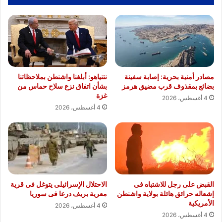
مصادر أمنية بحرية: إصابة سفينة
نتنياهو: أبلغنا واشنطن بملاحظاتنا
بضائع بمقذوف قرب مضيق هرمز
بشأن اتفاق نزع سلاح حماس من
غزة
4 أغسطس، 2026
4 أغسطس، 2026
القبض على رجل للاشتباه فى
الاحتلال الإسرائيلى يتوغل فى قرية
إشعاله حرائق هائلة بولاية واشنطن
معرية بريف درعا فى سوريا
الأمريكية
4 أغسطس، 2026
4 أغسطس، 2026