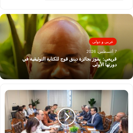
عربى و دولى
7 أغسطس، 2026
قريعي: يفوز بجائزة دينق قوج للكتابة التوثيقية في
دورتها الأولى
رئيس
اقتصادية
قناة
السويس
يستقبل
وفدًا
تجاريًا