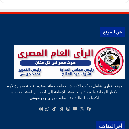
عن الموقع
موقع إخباري شامل يواكب الأحداث لحظة بلحظة، ويقدم تغطية متميزة لأهم
الأخبار المحلية والعربية والعالمية، بالإضافة إلى أخبار الرياضة، الاقتصاد،
التكنولوجيا، والثقافة بأسلوب مهني وموضوعي.
‫X
فيسبوك
‫YouTube
انستقرام
تيلقرام
‫TikTok
واتساب
كواى
أخر المقالات