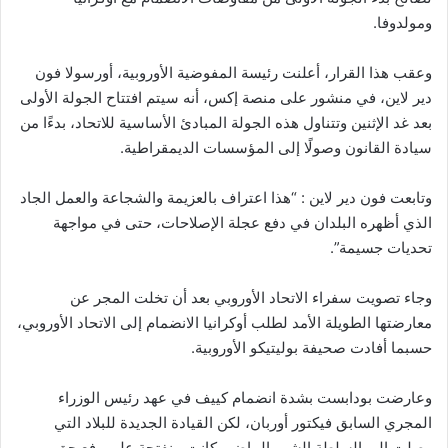
ومولدوفا.
وعقب هذا القرار، أعلنت رئيسة المفوضية الأوروبية، أورسولا فون
دير لاين، في منشور على منصة إكس، أنه سيتم افتتاح الجولة الأولى
بعد غد الإثنين وتتناول هذه الجولة المبادئ الأساسية للاتحاد، بدءًا من
سيادة القانون وصولًا إلى المؤسسات الديمقراطية.
وتابعت فون دير لاين : “هذا اعتراف بالعزيمة والشجاعة والعمل الجاد
الذي أظهره البلدان في دفع عجلة الإصلاحات، حتى في مواجهة
تحديات جسيمة”.
وجاء تصويت سفراء الاتحاد الأوروبي بعد أن تخلت المجر عن
معارضتها الطويلة الأمد لطلب أوكرانيا الانضمام إلى الاتحاد الأوروبي،
حسبما أفادت صحيفة بوليتيكو الأوروبية.
وعارضت بودابست بشدة انضمام كييف في عهد رئيس الوزراء
المجري السابق فيكتور أوربان، لكن القيادة الجديدة للبلاد التي
وصلت إلى السلطة الشهر الماضي كانت منفتحة على رفع حق