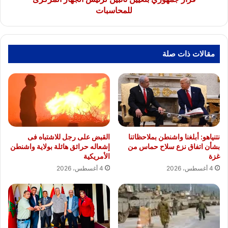
للمحاسبات
مقالات ذات صلة
نتنياهو: أبلغنا واشنطن بملاحظاتنا
القبض على رجل للاشتباه فى
بشأن اتفاق نزع سلاح حماس من
إشعاله حرائق هائلة بولاية واشنطن
غزة
الأمريكية
4 أغسطس، 2026
4 أغسطس، 2026