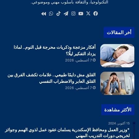
التكنولوجيا، والثقافة بأسلوب مهني وموضوعي.
‫X
فيسبوك
‫YouTube
انستقرام
تيلقرام
‫TikTok
واتساب
كواى
أخر المقالات
أفكار مزعجة وذكريات محرجة قبل النوم.. لماذا
يزداد التفكير ليلًا؟
7 أغسطس، 2026
القلق مش دايمًا طبيعي.. علامات تكشف الفرق بين
القلق العابر والاضطراب النفسي
7 أغسطس، 2026
الأكثر مشاهدة
15 أكتوبر، 2024
*وزير العمل ومحافظ الإسكندرية يسلمان عقود عمل لذوي الهمم وجوائز
لخريجي دورات التدريب المهني