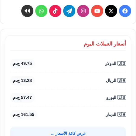
‫X
فيسبوك
‫YouTube
انستقرام
تيلقرام
‫TikTok
واتساب
كواى
أسعار العملات اليوم
🇺🇸 الدولار
49.75 ج.م
🇸🇦 الريال
13.28 ج.م
🇪🇺 اليورو
57.47 ج.م
🇰🇼 الدينار
161.55 ج.م
عرض كافة الأسعار ←