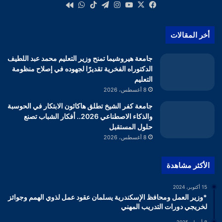
‫X
فيسبوك
‫YouTube
انستقرام
تيلقرام
‫TikTok
واتساب
كواى
أخر المقالات
جامعة هيروشيما تمنح وزير التعليم محمد عبد اللطيف
الدكتوراه الفخرية تقديرًا لجهوده في إصلاح منظومة
التعليم
8 أغسطس، 2026
جامعة كفر الشيخ تطلق هاكاثون الابتكار في الحوسبة
والذكاء الاصطناعي 2026.. أفكار الشباب تصنع
حلول المستقبل
8 أغسطس، 2026
الأكثر مشاهدة
15 أكتوبر، 2024
*وزير العمل ومحافظ الإسكندرية يسلمان عقود عمل لذوي الهمم وجوائز
لخريجي دورات التدريب المهني