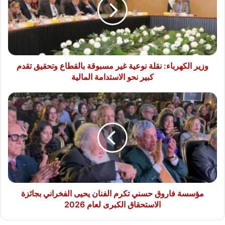
نوعية
غير
مسبوقة
بالقطاع
وتحقيق
تقدم
كبير
وزير الكهرباء: نقلة نوعية غير مسبوقة بالقطاع وتحقيق تقدم
نحو
كبير نحو الاستدامة المالية
الاستدامة
المالية
مؤسسة
فاروق
حسني
تكرم
الفنان
يحيى
الفخراني
بجائزة
الاستحقاق
الكبرى
مؤسسة فاروق حسني تكرم الفنان يحيى الفخراني بجائزة
لعام
الاستحقاق الكبرى لعام 2026
2026