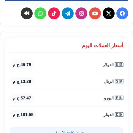
‫X
فيسبوك
‫YouTube
انستقرام
تيلقرام
‫TikTok
واتساب
كواى
أسعار العملات اليوم
🇺🇸 الدولار
49.75 ج.م
🇸🇦 الريال
13.28 ج.م
🇪🇺 اليورو
57.47 ج.م
🇰🇼 الدينار
161.55 ج.م