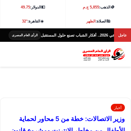
🪙
الذهب:
5,855 ج.م
💵
الدولار:
49.75
🕌
الصلاة:
الظهر
☀️
القاهرة:
32°
مستقبل
عاجل
طريقة ع
الرأى العام المصرى
أخبار
وزير الاتصالات: خطة من 5 محاور لحماية
الأطفال من مخاطر الإنترنت ومشروع قانون