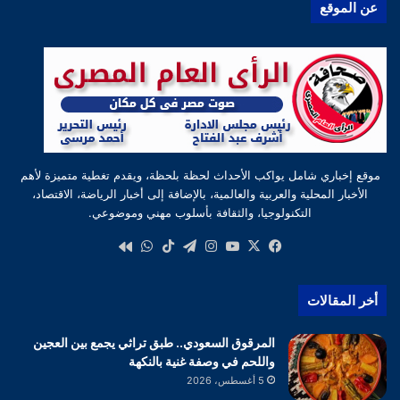
عن الموقع
موقع إخباري شامل يواكب الأحداث لحظة بلحظة، ويقدم تغطية متميزة لأهم
الأخبار المحلية والعربية والعالمية، بالإضافة إلى أخبار الرياضة، الاقتصاد،
التكنولوجيا، والثقافة بأسلوب مهني وموضوعي.
‫X
فيسبوك
‫YouTube
انستقرام
تيلقرام
‫TikTok
واتساب
كواى
أخر المقالات
المرقوق السعودي.. طبق تراثي يجمع بين العجين
واللحم في وصفة غنية بالنكهة
5 أغسطس، 2026