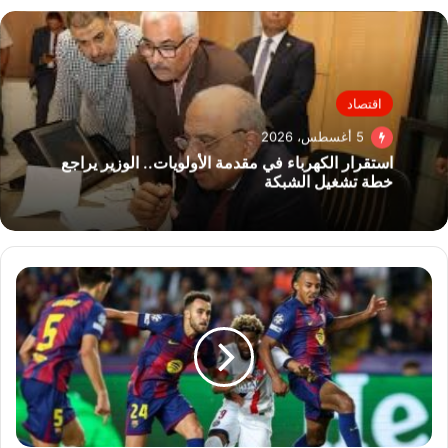
اقتصاد
5 أغسطس، 2026
استقرار الكهرباء في مقدمة الأولويات.. الوزير يراجع
خطة تشغيل الشبكة
برشلونة
في
مهمة
الحفاظ
على
صدارة
الدوري
الإسباني
أمام