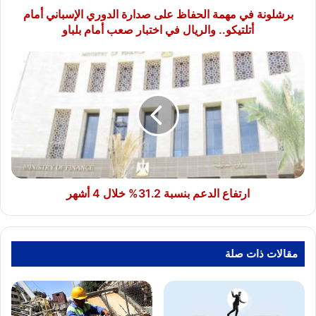
أتلتيكو..
برشلونة في مهمة الحفاظ على صدارة الدوري الإسباني أمام
والريال
أتلتيكو.. والريال في اختبار صعب أمام بلباو
في
اختبار
ارتفاع
صعب
الدعم
أمام
بنسبة
بلباو
31.2%
خلال
4
أشهر
ارتفاع الدعم بنسبة 31.2% خلال 4 أشهر
مقالات ذات صلة