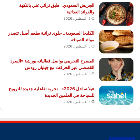
الجريش السعودي.. طبق تراثي غني بالنكهة
والفوائد الغذائية
5 أغسطس، 2026
الكليجا السعودية.. حلوى تراثية بطعم أصيل تتصدر
موائد الضيافة
5 أغسطس، 2026
المسرح التجريبي يواصل فعالياته بورشة «السرد
القصصي عبر الحركة» مع جيليان رودس
5 أغسطس، 2026
«يلا ساحل 2026».. تجربة تفاعلية جديدة للترويج
للسياحة في العلمين الجديدة
5 أغسطس، 2026