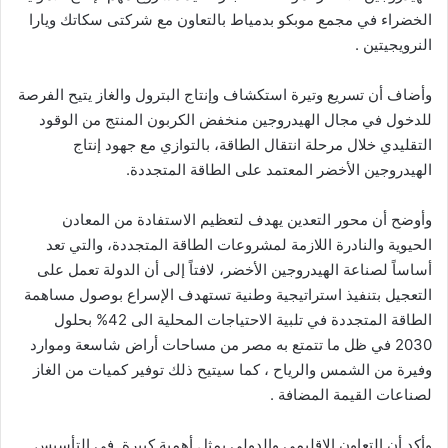
الخضراء في مجمع موبكو بدمياط بالتعاون مع شركتى سكاتك ويارا
النرويجيتين .
وأضاف أن تسريع وتيرة استكشاف وإنتاج البترول والغاز يتيح الفرصة
للدخول في مجال الهيدروجين منخفض الكربون المنتج من الوقود
التقليدي خلال مرحلة انتقال الطاقة، بالتوازي مع جهود إنتاج
الهيدروجين الأخضر المعتمد على الطاقة المتجددة.
وأوضح أن محور التعدين يهدف لتعظيم الاستفادة من المعادن
الحيوية والنادرة اللازمة لمشروعات الطاقة المتجددة، والتي تعد
أساساً لصناعة الهيدروجين الأخضر، لافتاً إلى أن الدولة تعمل على
التعجيل بتنفيذ استراتيجية وطنية تستهدف الإسراع بوصول مساهمة
الطاقة المتجددة في تلبية الاحتياجات المحلية الى 42% بحلول
2030 في ظل ما تتمتع به مصر من مساحات أراض شاسعة وموارد
وفيرة من الشمس والرياح ، كما سيتيح ذلك توفير كميات من الغاز
لصناعات القيمة المضافة .
وأكد أن التعاون الإقليمي والدولى يمثل أهمية كبيرة في التأسيس