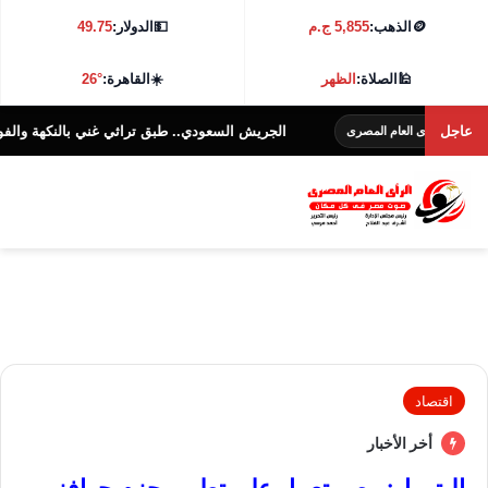
🪙
الذهب:
5,855 ج.م
💵
الدولار:
49.75
🕌
الصلاة:
الظهر
☀️
القاهرة:
26°
عاجل
الجريش السعودي.. طبق تراثي غني بالنكهة والفوائد الغذائي
رأى العام المصرى
اقتصاد
أخر الأخبار