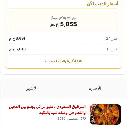
أسعار الذهب الآن
عيار 21 (الأكثر مبيعاً)
5,855 ج.م
عيار 24
6,691 ج.م
عيار 18
5,018 ج.م
كافة الأعيرة والجنيه الذهب ←
الأخيرة
الأشهر
المرقوق السعودي.. طبق تراثي يجمع بين العجين
واللحم في وصفة غنية بالنكهة
5 أغسطس، 2026