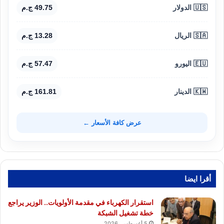
🇺🇸 الدولار
49.75 ج.م
🇸🇦 الريال
13.28 ج.م
🇪🇺 اليورو
57.47 ج.م
🇰🇼 الدينار
161.81 ج.م
عرض كافة الأسعار ←
أقرا ايضا
استقرار الكهرباء في مقدمة الأولويات.. الوزير يراجع
خطة تشغيل الشبكة
5 أغسطس، 2026