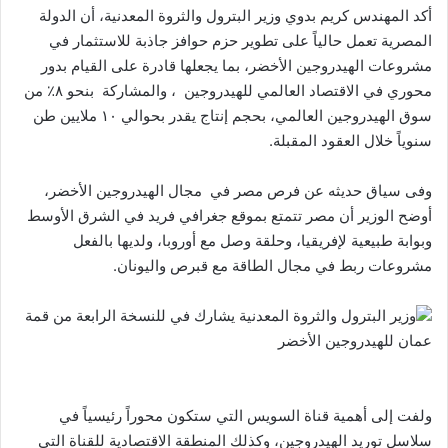
أكد المهندس كريم بدوي وزير البترول والثروة المعدنية، أن الدولة
المصرية تعمل حالياً على تطوير حزم حوافز جاذبة للاستثمار في
مشروعات الهيدروجين الأخضر، بما يجعلها قادرة على القيام بدور
محوري في الاقتصاد العالمي للهيدروجين ، والمشاركة بنحو ٨٪ من
سوق الهيدروجين العالمي، بحجم إنتاج يقدر بحوالي ١٠ ملايين طن
سنوياً خلال العقود المقبلة.
وفى سياق حديثه عن فرص مصر في مجال الهيدروجين الأخضر،
أوضح الوزير أن مصر تتمتع بموقع جغرافي فريد في الشرق الأوسط
وبوابة طبيعية لإفريقيا، وحلقة وصل مع أوروبا، ولديها بالفعل
مشروعات ربط في مجال الطاقة مع قبرص واليونان.
وزير البترول والثروة المعدنية يشارك في للنسخة الرابعة من قمة
عمان للهيدروجين الأخضر
ولفت إلى أهمية قناة السويس التي ستكون محوراً رئيسياً في
سلاسل توريد الهيدروجين، وكذلك المنطقة الاقتصادية للقناة التي