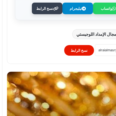
واتساب
تيليجرام
نسخ الرابط
الذهب في الكويت يصعد بشكل محدود..
عيار 24 يسجل 43.100 دينار
جال الإمداد اللوجيستي
الدينار الكويتى مقابل الجنيه المصرى اليوم..
تعرف على الأسعار السبت 8 أغسطس
نسخ الرابط
وزارة الإسكان تعزز فرص الاستثمار.. طرح
مشروعات متنوعة عبر المنصتين المصرية
والأجنبية
الذهب يحقق مكاسب جديدة في مصر..
ارتفاع 160 جنيهًا مع تحسن الجنيه
تيسيرات جديدة للشركات.. تعديلات على
ضوابط التمويل بالعملة الأجنبية