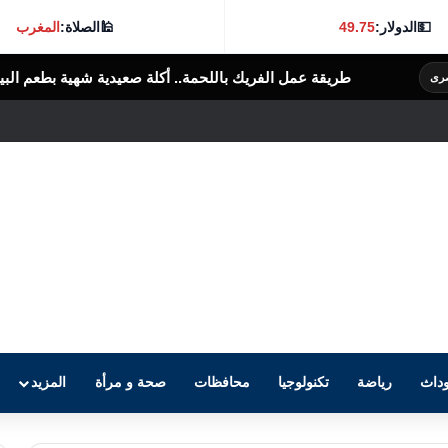
💵
الدولار:
49.75
🕌
الصلاة:
المغرب
ل الفريك باللحمة.. أكلة صعيدية شهية بطعم البيت المصري
الرأى العام ال
داث
رياضة
تكنولوجيا
محافظات
صحة و مرأة
المزيد