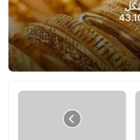
شكل
يار 24 يسجل 43.100
أسعار النفط تتراجع عالميًا.. خام برنت عند
79.07 دولار للبرميل
قفزة جديدة للذهب اليوم.. تعرف على سعر
عيار 21 في سوق الصاغة الخميس 6
أغسطس 2026
آخر تحديث لسعر الدولار اليوم الخميس..
أسعار الصرف في البنوك المصرية
نائب
آخر تحديث لسعر اليورو مقابل الجنيه
وزير
المصري اليوم الخميس 6 أغسطس 2026
الصحة
يتفقد
بشكل
مفاجئ
تراخيص السيارات تشهد انخفاضًا ملحوظًا
مركزي
في يوليو مقارنة بشهر يونيو
صحة