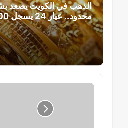
الذهب في الكويت يصعد ب
محدود.. ع
دينار
محافظ
الإسماعيلية
و
رئيس
جهاز
حماية
المستهلك
يقودان