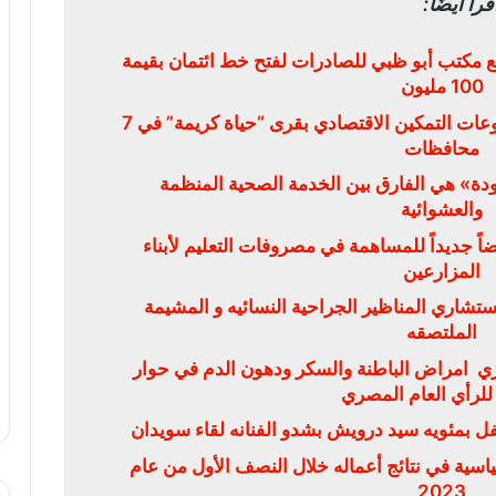
قرأ أيضًا:
مع مكتب أبو ظبي للصادرات لفتح خط ائتمان بقيمة
100 مليون
بنك مصر 50مليون جنيه لدعم مشروعات التمكين الاقتصادي بقرى “حياة كريمة” في 7
محافظات
دة» هي الفارق بين الخدمة الصحية المنظمة
والعشوائية
ً جديداً للمساهمة في مصروفات التعليم لأبناء
المزارعين
شاري المناظير الجراحية النسائيه و المشيمة
الملتصقه
ي امراض الباطنة والسكر ودهون الدم في حوار
رأي العام المصري
تفل بمئويه سيد درويش بشدو الفنانه لقاء سويدان
ياسية في نتائج أعماله خلال النصف الأول من عام
2023