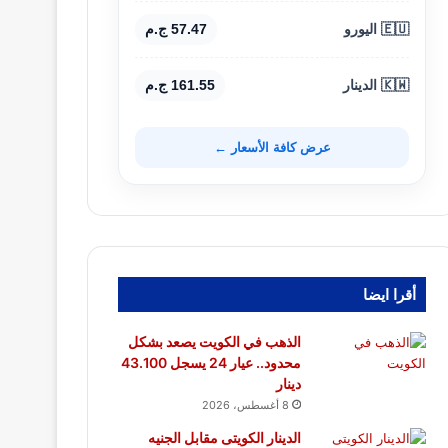
🇪🇺 اليورو
57.47 ج.م
🇰🇼 الدينار
161.55 ج.م
عرض كافة الأسعار ←
أقرا ايضا
الذهب في الكويت يصعد بشكل
محدود.. عيار 24 يسجل 43.100
دينار
8 أغسطس، 2026
الدينار الكويتى مقابل الجنيه