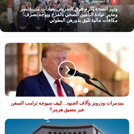
6 أغسطس، 2026
وزير الصحة يُكرم فرق التمريض بعيادات مدينة نصر
ومدير عيادة التأمين الصحي بالفرع ويوجه بصرف
مكافآت مالية تليق بدورهن البطولي
بمدمرات
ودرونز
وآلاف
الجنود..
كيف
سيوجه
ترامب
السفن
عبر
مضيق
بمدمرات ودرونز وآلاف الجنود.. كيف سيوجه ترامب السفن
هرمز؟
عبر مضيق هرمز؟
بعد
واقعة