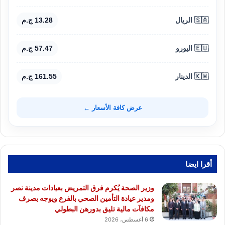
🇸🇦 الريال
13.28 ج.م
🇪🇺 اليورو
57.47 ج.م
🇰🇼 الدينار
161.55 ج.م
عرض كافة الأسعار ←
أقرا ايضا
وزير الصحة يُكرم فرق التمريض بعيادات مدينة نصر
ومدير عيادة التأمين الصحي بالفرع ويوجه بصرف
مكافآت مالية تليق بدورهن البطولي
6 أغسطس، 2026