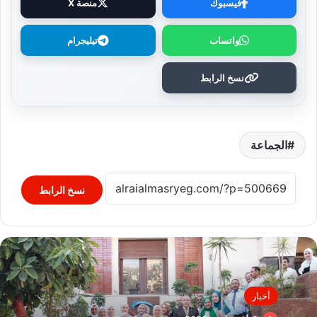
فيسبوك
منصة X
واتساب
تيليجرام
نسخ الرابط
الجماعة
نسخ الرابط
أخبار