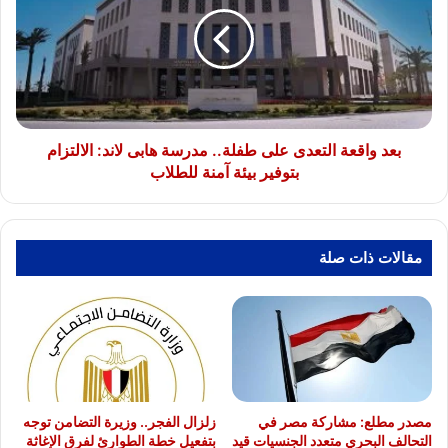
التعدى
على
طفلة..
مدرسة
هابى
لاند:
الالتزام
بتوفير
بعد واقعة التعدى على طفلة.. مدرسة هابى لاند: الالتزام
بيئة
بتوفير بيئة آمنة للطلاب
آمنة
للطلاب
مقالات ذات صلة
مصدر مطلع: مشاركة مصر في
زلزال الفجر.. وزيرة التضامن توجه
التحالف البحري متعدد الجنسيات قيد
بتفعيل خطة الطوارئ لفرق الإغاثة