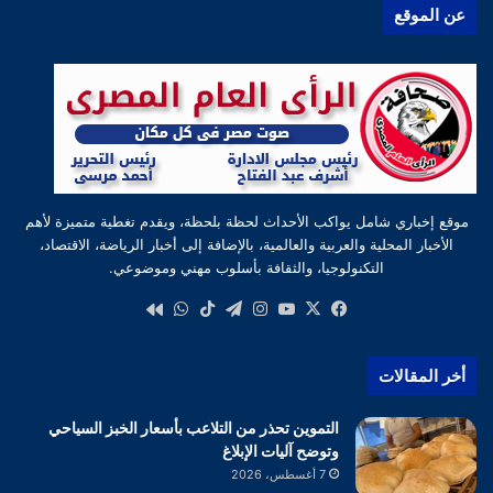
عن الموقع
موقع إخباري شامل يواكب الأحداث لحظة بلحظة، ويقدم تغطية متميزة لأهم
الأخبار المحلية والعربية والعالمية، بالإضافة إلى أخبار الرياضة، الاقتصاد،
التكنولوجيا، والثقافة بأسلوب مهني وموضوعي.
‫X
فيسبوك
‫YouTube
انستقرام
تيلقرام
‫TikTok
واتساب
كواى
أخر المقالات
التموين تحذر من التلاعب بأسعار الخبز السياحي
وتوضح آليات الإبلاغ
7 أغسطس، 2026