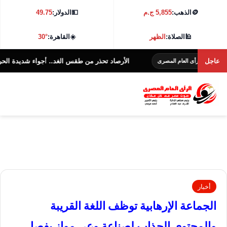
🪙
الذهب:
5,855 ج.م
💵
الدولار:
49.75
🕌
الصلاة:
الظهر
☀️
القاهرة:
30°
عاجل
الأرصاد تحذر من طقس الغد.. أجواء شديدة الحرارة و38 درجة بالقاهرة
أى العام المصرى
أخبار
الجماعة الإرهابية توظف اللغة القريبة
والمحتوى الجذاب لصناعة وعى موازٍ يفصل