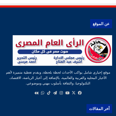
عن الموقع
موقع إخباري شامل يواكب الأحداث لحظة بلحظة، ويقدم تغطية متميزة لأهم
الأخبار المحلية والعربية والعالمية، بالإضافة إلى أخبار الرياضة، الاقتصاد،
التكنولوجيا، والثقافة بأسلوب مهني وموضوعي.
‫X
فيسبوك
‫YouTube
انستقرام
تيلقرام
‫TikTok
واتساب
كواى
أخر المقالات