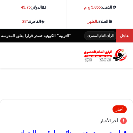
🪙
الذهب:
5,855 ج.م
💵
الدولار:
49.75
🕌
الصلاة:
الظهر
☀️
القاهرة:
28°
عاجل
“التربية” الكويتية تصدر قرارا بغلق المدرسة الإيرانية 
الرأى العام المصرى
أخبار
أخر الأخبار