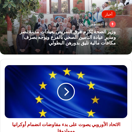
أخبار
6 أغسطس، 2026
وزير الصحة يُكرم فرق التمريض بعيادات مدينة نصر
ومدير عيادة التأمين الصحي بالفرع ويوجه بصرف
مكافآت مالية تليق بدورهن البطولي
الاتحاد
الأوروبي
يصوت
على
بدء
مفاوضات
انضمام
أوكرانيا
ومولدوفا
الاتحاد الأوروبي يصوت على بدء مفاوضات انضمام أوكرانيا
ومولدوفا