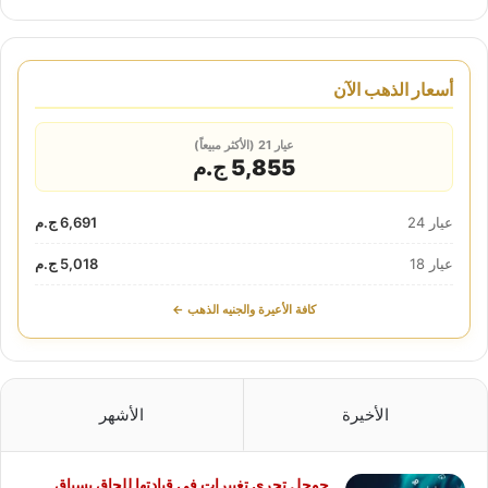
أسعار الذهب الآن
عيار 21 (الأكثر مبيعاً)
5,855 ج.م
عيار 24
6,691 ج.م
عيار 18
5,018 ج.م
كافة الأعيرة والجنيه الذهب ←
الأخيرة
الأشهر
جوجل تجرى تغييرات فى قيادتها للحاق بسباق