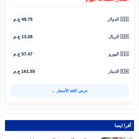
🇺🇸 الدولار
49.75 ج.م
🇸🇦 الريال
13.28 ج.م
🇪🇺 اليورو
57.47 ج.م
🇰🇼 الدينار
161.55 ج.م
عرض كافة الأسعار ←
أقرا ايضا