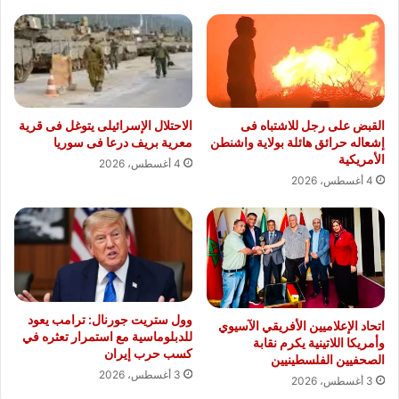
القبض على رجل للاشتباه فى
الاحتلال الإسرائيلى يتوغل فى قرية
إشعاله حرائق هائلة بولاية واشنطن
معرية بريف درعا فى سوريا
الأمريكية
4 أغسطس، 2026
4 أغسطس، 2026
وول ستريت جورنال: ترامب يعود
اتحاد الإعلاميين الأفريقي الآسيوي
للدبلوماسية مع استمرار تعثره في
وأمريكا اللاتينية يكرم نقابة
كسب حرب إيران
الصحفيين الفلسطينيين
3 أغسطس، 2026
3 أغسطس، 2026