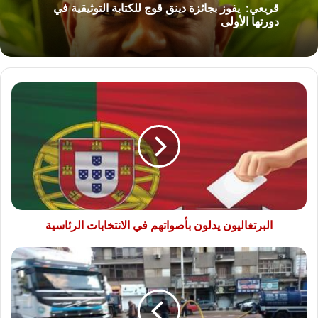
قريعي: يفوز بجائزة دينق قوج للكتابة التوثيقية في
دورتها الأولى
البرتغاليون
يدلون
بأصواتهم
في
الانتخابات
الرئاسية
البرتغاليون يدلون بأصواتهم في الانتخابات الرئاسية
الأرصاد
تعلن
طوارئ
"الشبورة
والأمطار":