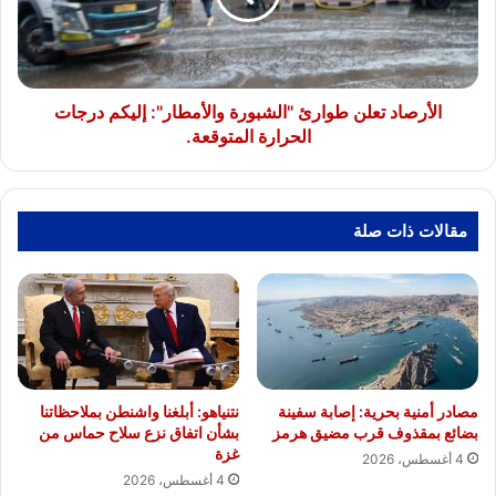
إليكم
درجات
الحرارة
المتوقعة.
الأرصاد تعلن طوارئ "الشبورة والأمطار": إليكم درجات
الحرارة المتوقعة.
مقالات ذات صلة
مصادر أمنية بحرية: إصابة سفينة
نتنياهو: أبلغنا واشنطن بملاحظاتنا
بضائع بمقذوف قرب مضيق هرمز
بشأن اتفاق نزع سلاح حماس من
غزة
4 أغسطس، 2026
4 أغسطس، 2026