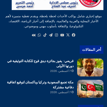
موقع إخباري شامل يواكب الأحداث لحظة بلحظة، ويقدم تغطية متميزة لأهم
الأخبار المحلية والعربية والعالمية، بالإضافة إلى أخبار الرياضة، الاقتصاد،
التكنولوجيا، والثقافة بأسلوب مهني وموضوعي.
‫X
فيسبوك
‫YouTube
انستقرام
تيلقرام
‫TikTok
واتساب
كواى
أخر المقالات
قريعي: يفوز بجائزة دينق قوج للكتابة التوثيقية في
دورتها الأولى
7 أغسطس، 2026
مكة تجمع السعودية وتركيا وباكستان لتوقيع اتفاقية
دفاعية مشتركة
7 أغسطس، 2026