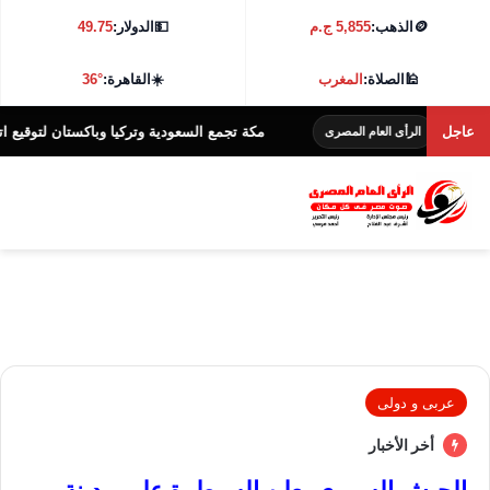
🪙
الذهب:
5,855 ج.م
💵
الدولار:
49.75
🕌
الصلاة:
المغرب
☀️
القاهرة:
36°
عاجل
مكة تجمع السعودية وتركيا وباكستان لتوقيع اتفاقية دفا
الرأى العام المصرى
عربى و دولى
أخر الأخبار