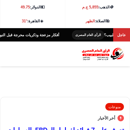
🪙
الذهب:
5,855 ج.م
💵
الدولار:
49.75
🕌
الصلاة:
الظهر
☀️
القاهرة:
31°
 طبيب؟
عاجل
أفكار مزعجة وذكريات محرجة قبل النوم.. لماذا يزد
الرأى العام المصرى
منوعات
أخر الأخبار