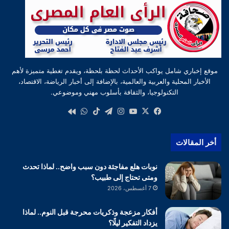
موقع إخباري شامل يواكب الأحداث لحظة بلحظة، ويقدم تغطية متميزة لأهم
الأخبار المحلية والعربية والعالمية، بالإضافة إلى أخبار الرياضة، الاقتصاد،
التكنولوجيا، والثقافة بأسلوب مهني وموضوعي.
‫X
فيسبوك
‫YouTube
انستقرام
تيلقرام
‫TikTok
واتساب
كواى
أخر المقالات
نوبات هلع مفاجئة دون سبب واضح.. لماذا تحدث
ومتى تحتاج إلى طبيب؟
7 أغسطس، 2026
أفكار مزعجة وذكريات محرجة قبل النوم.. لماذا
يزداد التفكير ليلًا؟