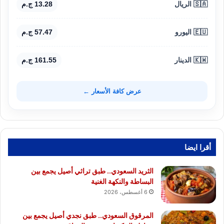
🇸🇦 الريال
13.28 ج.م
🇪🇺 اليورو
57.47 ج.م
🇰🇼 الدينار
161.55 ج.م
عرض كافة الأسعار ←
أقرا ايضا
الثريد السعودي.. طبق تراثي أصيل يجمع بين
البساطة والنكهة الغنية
6 أغسطس، 2026
المرقوق السعودي.. طبق نجدي أصيل يجمع بين