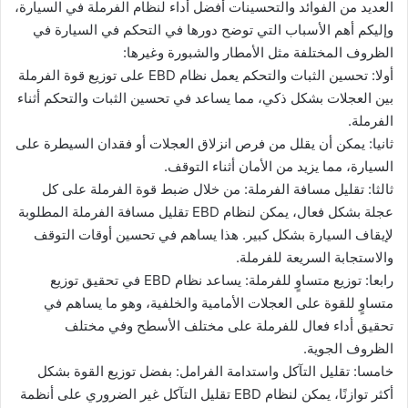
العديد من الفوائد والتحسينات أفضل أداء لنظام الفرملة في السيارة،
وإليكم أهم الأسباب التي توضح دورها في التحكم في السيارة في
الظروف المختلفة مثل الأمطار والشبورة وغيرها:
أولا: تحسين الثبات والتحكم يعمل نظام EBD على توزيع قوة الفرملة
بين العجلات بشكل ذكي، مما يساعد في تحسين الثبات والتحكم أثناء
الفرملة.
ثانيا: يمكن أن يقلل من فرص انزلاق العجلات أو فقدان السيطرة على
السيارة، مما يزيد من الأمان أثناء التوقف.
ثالثا: تقليل مسافة الفرملة: من خلال ضبط قوة الفرملة على كل
عجلة بشكل فعال، يمكن لنظام EBD تقليل مسافة الفرملة المطلوبة
لإيقاف السيارة بشكل كبير. هذا يساهم في تحسين أوقات التوقف
والاستجابة السريعة للفرملة.
رابعا: توزيع متساوٍ للفرملة: يساعد نظام EBD في تحقيق توزيع
متساوٍ للقوة على العجلات الأمامية والخلفية، وهو ما يساهم في
تحقيق أداء فعال للفرملة على مختلف الأسطح وفي مختلف
الظروف الجوية.
خامسا: تقليل التآكل واستدامة الفرامل: بفضل توزيع القوة بشكل
أكثر توازنًا، يمكن لنظام EBD تقليل التآكل غير الضروري على أنظمة