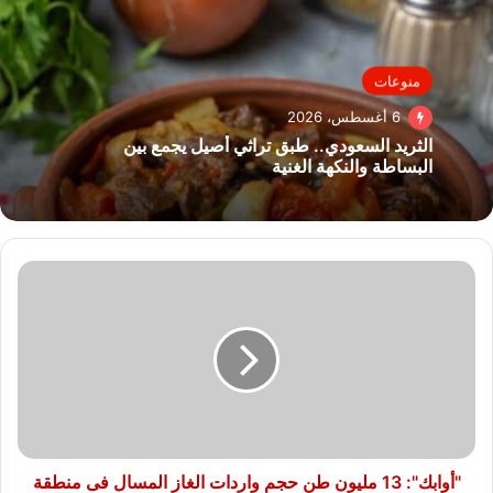
منوعات
6 أغسطس، 2026
الثريد السعودي.. طبق تراثي أصيل يجمع بين
البساطة والنكهة الغنية
"أوابك":
13
مليون
طن
حجم
واردات
الغاز
المسال
فى
منطقة
"أوابك": 13 مليون طن حجم واردات الغاز المسال فى منطقة