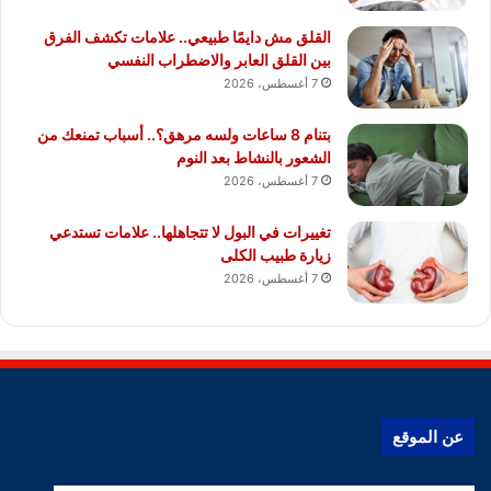
القلق مش دايمًا طبيعي.. علامات تكشف الفرق
بين القلق العابر والاضطراب النفسي
7 أغسطس، 2026
بتنام 8 ساعات ولسه مرهق؟.. أسباب تمنعك من
الشعور بالنشاط بعد النوم
7 أغسطس، 2026
تغييرات في البول لا تتجاهلها.. علامات تستدعي
زيارة طبيب الكلى
7 أغسطس، 2026
عن الموقع