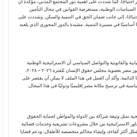
ر احتياجًا. كما شددت على أهمية دور المجتمع المدني، مؤكدة أن
السياسات الوطنية، مستعرضة القوانين في مجال التأمين
 احتياجًا، إلى جانب ضمان الحق في التنمية والسكن. وشددت على
 أساسيًا في مسيرة التنمية، مشيدة بالدور المحوري الذي يلعبه
بية والقانونية والتواصل السياسي أن الاستراتيجية الوطنية
تمثل التزامًا من الدولة بتعزيز حقوق الإنسان، مشيدًا بفوز مصر بعضوية مجلس حقوق الإنسان للفترة ٢٠٢٦ – ٢٠٢٨،
يا الدائمة. وأكد أن العمل في هذا الملف لا يمكن أن يقتصر على
سية في ترسيخ مكانة مصر إقليميًا ودوليًا في هذا المجال.
جية تمثل وثيقة شراكة بين الدولة والمواطن لحماية الحقوق
محاور الاستراتيجية من خلال مشروعات تشريعية وخدمات قضائية
بشكل أكثر كفاءة، وإنشاء محاكم متخصصة للأطفال، ودعم قضايا