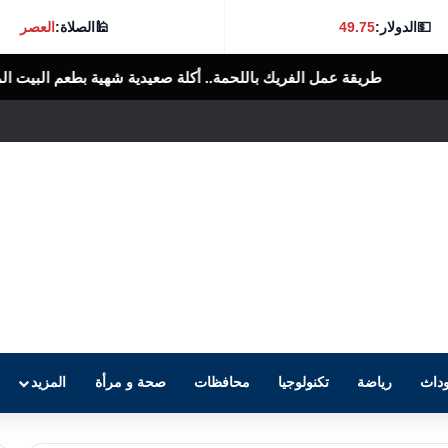
💵
الدولار:
49.75
🕌
الصلاة:
العصر
ك باللحمة.. أكلة صعيدية شهية بطعم البيت المصري
الرأى العام المصرى
داث
رياضة
تكنولوجيا
محافظات
صحة و مرأة
المزيد