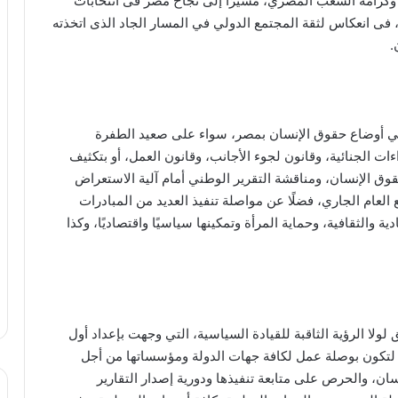
وكرامة الشعب المصري، مشيرًا إلى نجاح مصر فى انتخابات
ضوية مجلس حقوق الإنسان للفترة من ٢٠٢٦ – ٢٠٢٨، فى انعكاس لثقة المجتمع الدولي في المسار الجاد الذى اتخذته
.
 في أوضاع حقوق الإنسان بمصر، سواء على صعيد الطفرة
ات الجنائية، وقانون لجوء الأجانب، وقانون العمل، أو بتكثيف
 حقوق الإنسان، ومناقشة التقرير الوطني أمام آلية الاستعراض
ام الجاري، فضلًا عن مواصلة تنفيذ العديد من المبادرات
ية والثقافية، وحماية المرأة وتمكينها سياسيًا واقتصاديًا، وكذا
لولا الرؤية الثاقبة للقيادة السياسية، التي وجهت بإعداد أول
تراتيجية وطنية لحقوق الإنسان في مصر عام ٢٠٢١، لتكون بوصلة عمل لكافة جهات الدولة ومؤسساتها من أجل
ان، والحرص على متابعة تنفيذها ودورية إصدار التقارير