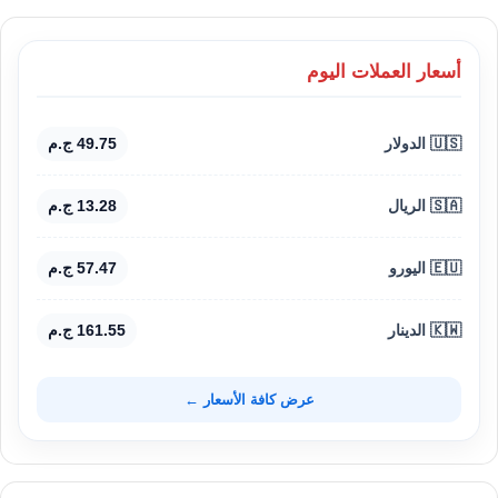
أسعار العملات اليوم
🇺🇸 الدولار
49.75 ج.م
🇸🇦 الريال
13.28 ج.م
🇪🇺 اليورو
57.47 ج.م
🇰🇼 الدينار
161.55 ج.م
عرض كافة الأسعار ←