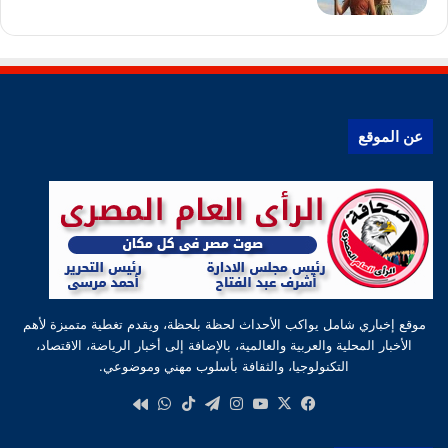
عن الموقع
موقع إخباري شامل يواكب الأحداث لحظة بلحظة، ويقدم تغطية متميزة لأهم
الأخبار المحلية والعربية والعالمية، بالإضافة إلى أخبار الرياضة، الاقتصاد،
التكنولوجيا، والثقافة بأسلوب مهني وموضوعي.
‫X
فيسبوك
‫YouTube
انستقرام
تيلقرام
‫TikTok
واتساب
كواى