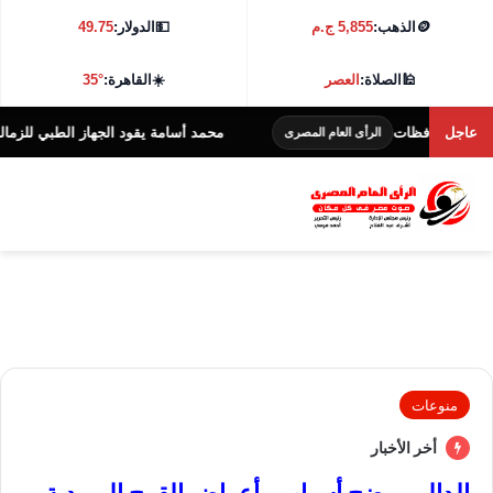
🪙
الذهب:
5,855 ج.م
💵
الدولار:
49.75
🕌
الصلاة:
العصر
☀️
القاهرة:
35°
حافظات
عاجل
محمد أسامة يقود الجهاز الطبي للزمالك مجددًا 
الرأى العام المصرى
منوعات
أخر الأخبار