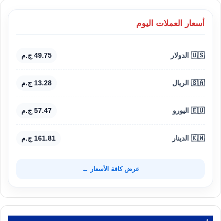
أسعار العملات اليوم
🇺🇸 الدولار
49.75 ج.م
🇸🇦 الريال
13.28 ج.م
🇪🇺 اليورو
57.47 ج.م
🇰🇼 الدينار
161.81 ج.م
عرض كافة الأسعار ←