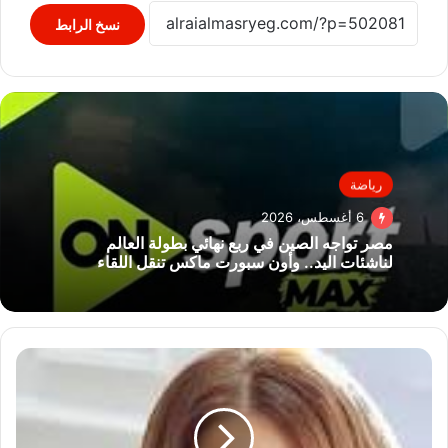
نسخ الرابط
رياضة
6 أغسطس، 2026
مصر تواجه الصين في ربع نهائي بطولة العالم
لناشئات اليد.. وأون سبورت ماكس تنقل اللقاء
مها
الصغير
تحذف
منشوراتها
عبر