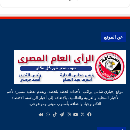
عن الموقع
موقع إخباري شامل يواكب الأحداث لحظة بلحظة، ويقدم تغطية متميزة لأهم
الأخبار المحلية والعربية والعالمية، بالإضافة إلى أخبار الرياضة، الاقتصاد،
التكنولوجيا، والثقافة بأسلوب مهني وموضوعي.
‫X
فيسبوك
‫YouTube
انستقرام
تيلقرام
‫TikTok
واتساب
كواى