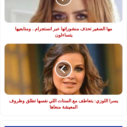
انستجرام..
ومتابعيها
يتساءلون
مها الصغير تحذف منشوراتها عبر انستجرام.. ومتابعيها
يتساءلون
يسرا
اللوزي:
بتعاطف
مع
الستات
اللي
نفسها
تطلق
وظروف
المعيشة
يسرا اللوزي: بتعاطف مع الستات اللي نفسها تطلق وظروف
منعاها
المعيشة منعاها