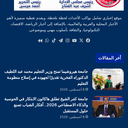
موقع إخباري شامل يواكب الأحداث لحظة بلحظة، ويقدم تغطية متميزة لأهم
الأخبار المحلية والعربية والعالمية، بالإضافة إلى أخبار الرياضة، الاقتصاد،
التكنولوجيا، والثقافة بأسلوب مهني وموضوعي.
‫X
فيسبوك
‫YouTube
انستقرام
تيلقرام
‫TikTok
واتساب
كواى
أخر المقالات
جامعة هيروشيما تمنح وزير التعليم محمد عبد اللطيف
الدكتوراه الفخرية تقديرًا لجهوده في إصلاح منظومة
التعليم
8 أغسطس، 2026
جامعة كفر الشيخ تطلق هاكاثون الابتكار في الحوسبة
والذكاء الاصطناعي 2026.. أفكار الشباب تصنع
حلول المستقبل
8 أغسطس، 2026