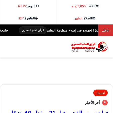
🪙
الذهب:
5,855 ج.م
💵
الدولار:
49.75
🕌
الصلاة:
الظهر
☀️
القاهرة:
26°
عاجل
رًا لجهوده في إصلاح منظومة التعليم
جامعة كفر الشيخ تطلق هاكاث
الرأى العام المصرى
اقتصاد
أخر الأخبار