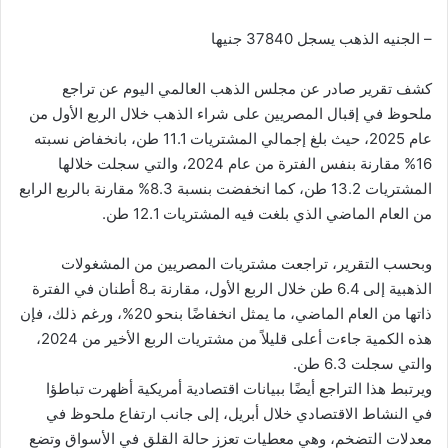
– الجنيه الذهب يسجل 37840 جنيها
كشف تقرير صادر عن مجلس الذهب العالمي اليوم عن تراجع
ملحوظ في إقبال المصريين على شراء الذهب خلال الربع الأول من
عام 2025، حيث بلغ إجمالي المشتريات 11.1 طن، بانخفاض نسبته
16% مقارنة بنفس الفترة من عام 2024، والتي سجلت خلالها
المشتريات 13.2 طن، كما انخفضت بنسبة 8.3% مقارنة بالربع الرابع
من العام الماضي الذي بلغت فيه المشتريات 12.1 طن.
وبحسب التقرير، تراجعت مشتريات المصريين من المشغولات
الذهبية إلى 6.4 طن خلال الربع الأول، مقارنة بـ8 أطنان في الفترة
ذاتها من العام الماضي، ما يمثل انخفاضًا بنحو 20%، ورغم ذلك، فإن
هذه الكمية جاءت أعلى قليلاً من مشتريات الربع الأخير من 2024،
والتي سجلت 6.3 طن.
ويرتبط هذا التراجع أيضًا ببيانات اقتصادية أمريكية أظهرت تباطؤا
في النشاط الاقتصادي خلال أبريل، إلى جانب ارتفاع ملحوظ في
معدلات التضخم، وهي معطيات تعزز حالة القلق في الأسواق وتضع