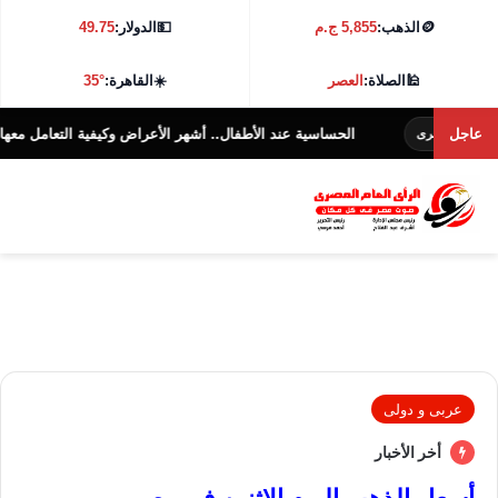
🪙
الذهب:
5,855 ج.م
💵
الدولار:
49.75
🕌
الصلاة:
العصر
☀️
القاهرة:
35°
عاجل
الحساسية عند الأطفال.. أشهر الأعراض وكيفية التعامل معها؟
لمصرى
الرأى 
عربى و دولى
أخر الأخبار