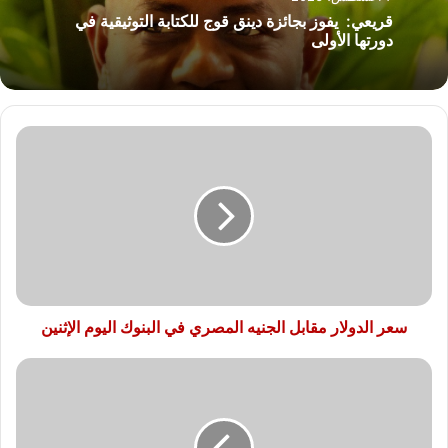
قريعي: يفوز بجائزة دينق قوج للكتابة التوثيقية في
دورتها الأولى
سعر
الدولار
مقابل
الجنيه
المصري
في
البنوك
اليوم
الإثنين
سعر الدولار مقابل الجنيه المصري في البنوك اليوم الإثنين
بنسبة
30%..
الدولار
يواصل