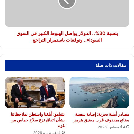
الهبوط
الكبير
في
السوق
السوداء..
وتوقعات
بنسبة 30%.. الدولار يواصل الهبوط الكبير في السوق
باستمرار
السوداء.. وتوقعات باستمرار التراجع
التراجع
مقالات ذات صلة
مصادر أمنية بحرية: إصابة سفينة
نتنياهو: أبلغنا واشنطن بملاحظاتنا
بضائع بمقذوف قرب مضيق هرمز
بشأن اتفاق نزع سلاح حماس من
غزة
4 أغسطس، 2026
4 أغسطس، 2026