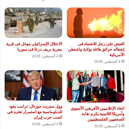
القبض على رجل للاشتباه فى
الاحتلال الإسرائيلى يتوغل فى قرية
إشعاله حرائق هائلة بولاية واشنطن
معرية بريف درعا فى سوريا
الأمريكية
4 أغسطس، 2026
4 أغسطس، 2026
وول ستريت جورنال: ترامب يعود
اتحاد الإعلاميين الأفريقي الآسيوي
للدبلوماسية مع استمرار تعثره في
وأمريكا اللاتينية يكرم نقابة
كسب حرب إيران
الصحفيين الفلسطينيين
3 أغسطس، 2026
3 أغسطس، 2026