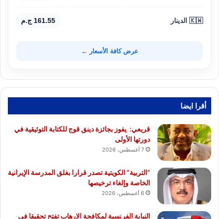
🇰🇼 الدينار
161.55 ج.م
عرض كافة الأسعار ←
أقرا ايضا
قريعي: يفوز بجائزة دينق قوج للكتابة التوثيقية في
دورتها الأولى
7 أغسطس، 2026
“التربية” الكويتية تصدر قرارا بغلق المدرسة الإيرانية
الخاصة وإلغاء ترخيصها
6 أغسطس، 2026
النيابة الفرنسية لمكافحة الإرهاب تفتح تحقيقا فى