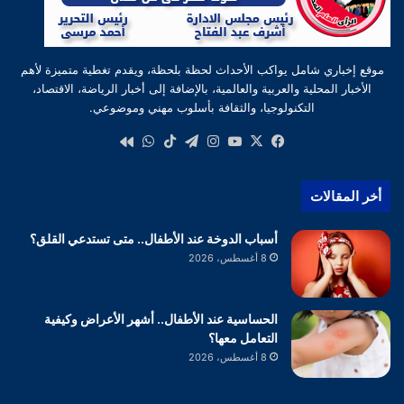
موقع إخباري شامل يواكب الأحداث لحظة بلحظة، ويقدم تغطية متميزة لأهم
الأخبار المحلية والعربية والعالمية، بالإضافة إلى أخبار الرياضة، الاقتصاد،
التكنولوجيا، والثقافة بأسلوب مهني وموضوعي.
‫X
فيسبوك
‫YouTube
انستقرام
تيلقرام
‫TikTok
واتساب
كواى
أخر المقالات
أسباب الدوخة عند الأطفال.. متى تستدعي القلق؟
8 أغسطس، 2026
الحساسية عند الأطفال.. أشهر الأعراض وكيفية
التعامل معها؟
8 أغسطس، 2026