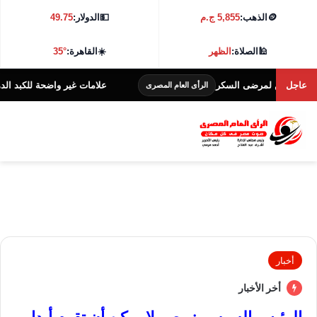
🪙
الذهب:
5,855 ج.م
💵
الدولار:
49.75
🕌
الصلاة:
الظهر
☀️
القاهرة:
35°
عاجل
قن لمرضى السكر
علامات غير واضحة للكبد الدهني عند ا
الرأى العام المصرى
أخبار
أخر الأخبار