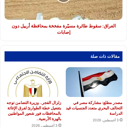
“صحح
بمحافظة
مفاهيمك”
أربيل
دون
إصابات
العراق: سقوط طائرة مسيّرة مفخخة بمحافظة أربيل دون
إصابات
مقالات ذات صلة
مصدر مطلع: مشاركة مصر في
زلزال الفجر.. وزيرة التضامن توجه
التحالف البحري متعدد الجنسيات قيد
بتفعيل خطة الطوارئ لفرق الإغاثة
الدراسة
بالمحافظات فور شعور المواطنين
بالهزة الأرضية..
3 أغسطس، 2026
3 أغسطس، 2026