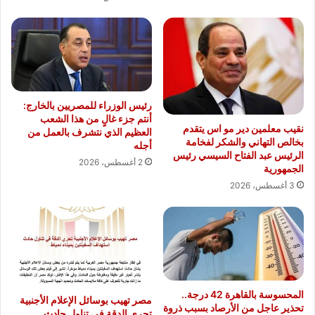
رئيس الوزراء للمصريين بالخارج:
أنتم جزء غالٍ من هذا الشعب
نقيب معلمين دير مو اس يتقدم
العظيم الذي نتشرف بالعمل من
بخالص التهاني والشكر لفخامة
أجله
الرئيس عبد الفتاح السيسي رئيس
2 أغسطس، 2026
الجمهورية
3 أغسطس، 2026
المحسوسة بالقاهرة 42 درجة..
مصر تهيب بوسائل الإعلام الأجنبية
تحذير عاجل من الأرصاد بسبب ذروة
تحري الدقة في تناول حادث