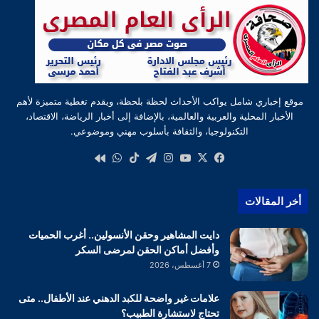
موقع إخباري شامل يواكب الأحداث لحظة بلحظة، ويقدم تغطية متميزة لأهم
الأخبار المحلية والعربية والعالمية، بالإضافة إلى أخبار الرياضة، الاقتصاد،
التكنولوجيا، والثقافة بأسلوب مهني وموضوعي.
‫X
فيسبوك
‫YouTube
انستقرام
تيلقرام
‫TikTok
واتساب
كواى
أخر المقالات
دايت المشاهير وحقن الأنسولين.. أغرب الحميات
وأفضل أماكن الحقن لمرضى السكر
7 أغسطس، 2026
علامات غير واضحة للكبد الدهني عند الأطفال.. متى
تحتاج لاستشارة الطبيب؟