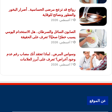
روائح قد تزعج مرضى الحساسية.. أضرار البخور
والعطور ونصائح للوقاية
7 أغسطس، 2026
الصابون السائل والسرطان.. هل الاستخدام اليومي
يسبب خطرًا صحيًا؟ تعرف على الحقيقة
7 أغسطس، 2026
وسواس المرض.. لماذا تعتقد أنك مصاب رغم عدم
وجود أعراض؟ تعرف على أبرز العلامات
7 أغسطس، 2026
عن الموقع