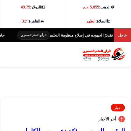
🪙
الذهب:
5,855 ج.م
💵
الدولار:
49.75
🕌
الصلاة:
الظهر
☀️
القاهرة:
31°
عاجل
 تقديرًا لجهوده في إصلاح منظومة التعليم
جامعة كفر الشيخ تط
الرأى العام المصرى
أخبار
أخر الأخبار