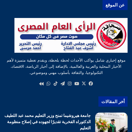
عن الموقع
موقع إخباري شامل يواكب الأحداث لحظة بلحظة، ويقدم تغطية متميزة لأهم
الأخبار المحلية والعربية والعالمية، بالإضافة إلى أخبار الرياضة، الاقتصاد،
التكنولوجيا، والثقافة بأسلوب مهني وموضوعي.
‫X
فيسبوك
‫YouTube
انستقرام
تيلقرام
‫TikTok
واتساب
كواى
أخر المقالات
جامعة هيروشيما تمنح وزير التعليم محمد عبد اللطيف
الدكتوراه الفخرية تقديرًا لجهوده في إصلاح منظومة
التعليم