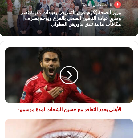
6 أغسطس، 2026
وزير الصحة يُكرم فرق التمريض بعيادات مدينة نصر
ومدير عيادة التأمين الصحي بالفرع ويوجه بصرف
مكافآت مالية تليق بدورهن البطولي
الأهلي
يجدد
التعاقد
مع
حسين
الشحات
لمدة
موسمين
الأهلي يجدد التعاقد مع حسين الشحات لمدة موسمين
إعتام
عدسة
العين..