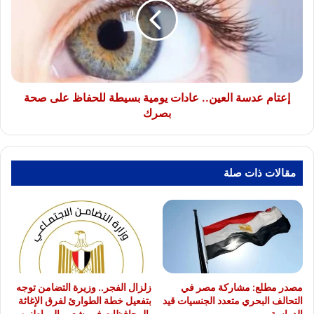
عادات
يومية
بسيطة
للحفاظ
على
صحة
بصرك
إعتام عدسة العين.. عادات يومية بسيطة للحفاظ على صحة
بصرك
مقالات ذات صلة
مصدر مطلع: مشاركة مصر في
زلزال الفجر.. وزيرة التضامن توجه
التحالف البحري متعدد الجنسيات قيد
بتفعيل خطة الطوارئ لفرق الإغاثة
الدراسة
بالمحافظات فور شعور المواطنين