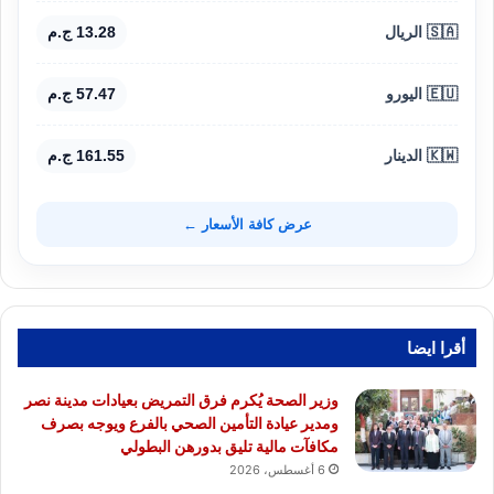
🇸🇦 الريال
13.28 ج.م
🇪🇺 اليورو
57.47 ج.م
🇰🇼 الدينار
161.55 ج.م
عرض كافة الأسعار ←
أقرا ايضا
وزير الصحة يُكرم فرق التمريض بعيادات مدينة نصر
ومدير عيادة التأمين الصحي بالفرع ويوجه بصرف
مكافآت مالية تليق بدورهن البطولي
6 أغسطس، 2026