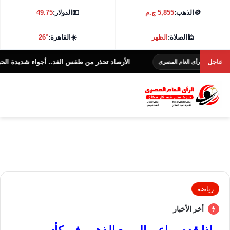
🪙
الذهب:
5,855 ج.م
💵
الدولار:
49.75
🕌
الصلاة:
الظهر
☀️
القاهرة:
26°
عاجل
الأرصاد تحذر من طقس الغد.. أجواء شديدة الحرارة و38 درجة بالقاهرة
الرأى العام المصرى
رياضة
أخر الأخبار