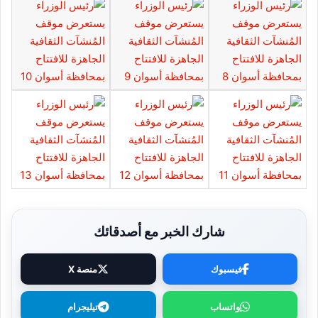
شارك الخبر مع أصدقائك
فيسبوك
منصة X
واتساب
تيليجرام