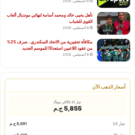
6 أغسطس، 2026
تأهل يحيى خالد ومحمد أسامة لنهائي مونديال ألعاب
القوى للشباب
6 أغسطس، 2026
مكافأة تحفيزية من الاتحاد السكندري.. صرف 25%
من عقود اللاعبين استعدادًا للموسم الجديد
6 أغسطس، 2026
أسعار الذهب الآن
عيار 21 (الأكثر مبيعاً)
5,855 ج.م
عيار 24
6,691 ج.م
عيار 18
5,018 ج.م