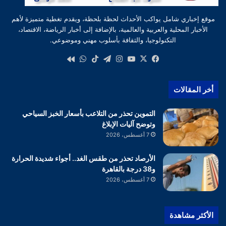
موقع إخباري شامل يواكب الأحداث لحظة بلحظة، ويقدم تغطية متميزة لأهم
الأخبار المحلية والعربية والعالمية، بالإضافة إلى أخبار الرياضة، الاقتصاد،
التكنولوجيا، والثقافة بأسلوب مهني وموضوعي.
‫X
فيسبوك
‫YouTube
انستقرام
تيلقرام
‫TikTok
واتساب
كواى
أخر المقالات
التموين تحذر من التلاعب بأسعار الخبز السياحي
وتوضح آليات الإبلاغ
7 أغسطس، 2026
الأرصاد تحذر من طقس الغد.. أجواء شديدة الحرارة
و38 درجة بالقاهرة
7 أغسطس، 2026
الأكثر مشاهدة