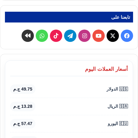
تابعنا على
‫X
فيسبوك
‫YouTube
انستقرام
تيلقرام
‫TikTok
واتساب
كواى
أسعار العملات اليوم
🇺🇸 الدولار
49.75 ج.م
🇸🇦 الريال
13.28 ج.م
🇪🇺 اليورو
57.47 ج.م