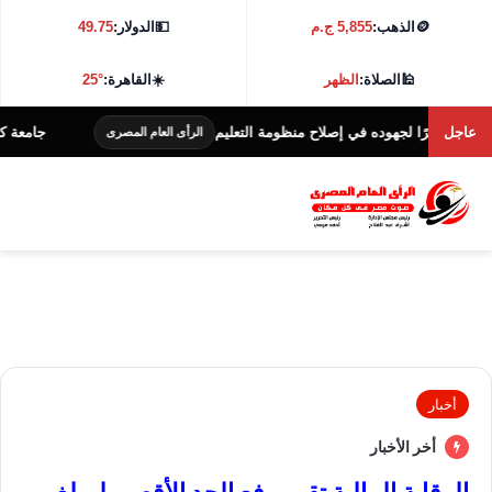
🪙
الذهب:
5,855 ج.م
💵
الدولار:
49.75
🕌
الصلاة:
الظهر
☀️
القاهرة:
25°
عاجل
يرًا لجهوده في إصلاح منظومة التعليم
جامعة كفر الشيخ تطلق هاكا
الرأى العام المصرى
أخبار
أخر الأخبار