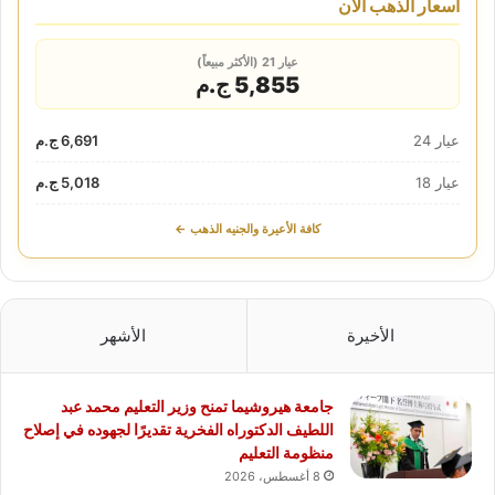
أسعار الذهب الآن
عيار 21 (الأكثر مبيعاً)
5,855 ج.م
عيار 24
6,691 ج.م
عيار 18
5,018 ج.م
كافة الأعيرة والجنيه الذهب ←
الأخيرة
الأشهر
جامعة هيروشيما تمنح وزير التعليم محمد عبد
اللطيف الدكتوراه الفخرية تقديرًا لجهوده في إصلاح
منظومة التعليم
8 أغسطس، 2026