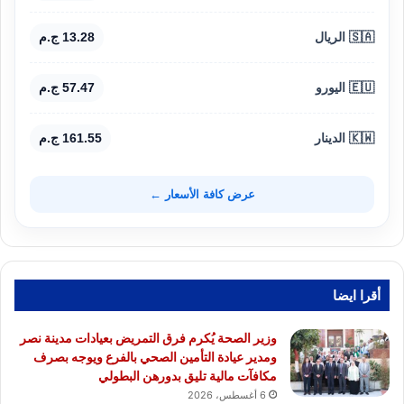
🇸🇦 الريال
13.28 ج.م
🇪🇺 اليورو
57.47 ج.م
🇰🇼 الدينار
161.55 ج.م
عرض كافة الأسعار ←
أقرا ايضا
وزير الصحة يُكرم فرق التمريض بعيادات مدينة نصر
ومدير عيادة التأمين الصحي بالفرع ويوجه بصرف
مكافآت مالية تليق بدورهن البطولي
6 أغسطس، 2026