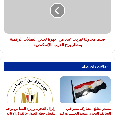
تهريب
عدد
من
أجهزة
تعدين
العملات
الرقمية
بمطار
ضبط محاولة تهريب عدد من أجهزة تعدين العملات الرقمية
برج
بمطار برج العرب بالإسكندرية
العرب
بالإسكندرية
مقالات ذات صلة
مصدر مطلع: مشاركة مصر في
زلزال الفجر.. وزيرة التضامن توجه
التحالف البحري متعدد الجنسيات قيد
بتفعيل خطة الطوارئ لفرق الإغاثة