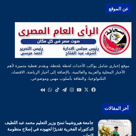
عن الموقع
موقع إخباري شامل يواكب الأحداث لحظة بلحظة، ويقدم تغطية متميزة لأهم
الأخبار المحلية والعربية والعالمية، بالإضافة إلى أخبار الرياضة، الاقتصاد،
التكنولوجيا، والثقافة بأسلوب مهني وموضوعي.
‫X
فيسبوك
‫YouTube
انستقرام
تيلقرام
‫TikTok
واتساب
كواى
أخر المقالات
جامعة هيروشيما تمنح وزير التعليم محمد عبد اللطيف
الدكتوراه الفخرية تقديرًا لجهوده في إصلاح منظومة
التعليم