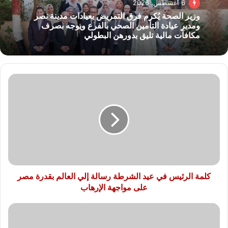
6 أغسطس، 2026
وزير الصحة يُكرم فرق التمريض بعيادات مدينة نصر
ومدير عيادة التأمين الصحي بالفرع ويوجه بصرف
مكافآت مالية تليق بدورهن البطولي
كلمة
الرئيس
في
عيد
الشرطة
رسالة
إلي
العالم
بقدرة
مصر
كلمة الرئيس في عيد الشرطة رسالة إلي العالم بقدرة مصر
على
على مواجهة الإرهاب
مواجهة
الإرهاب
ضبط
محاولة