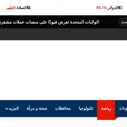
💵
الدولار:
49.75
🕌
الصلاة:
الظهر
المتحدة تفرض قيودًا على منصات عملات مشفرة بدعوى دعم جهات إيرانية
داث
رياضة
تكنولوجيا
محافظات
صحة و مرأة
المزيد