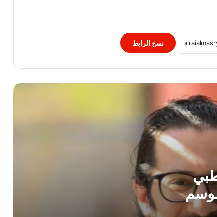
رحلة الزمالك في الدوري الجديد.. جدول
مباريات موسم 2026-2027
نسخ الرابط
مصر تواجه الصين في ربع نهائي بطولة
العالم لناشئات اليد.. وأون سبورت ماكس
تنقل اللقاء
تأهل يحيى خالد ومحمد أسامة لنهائي
مونديال ألعاب القوى للشباب
مكافأة تحفيزية من الاتحاد السكندري..
صرف 25% من عقود اللاعبين استعدادًا
للموسم الجديد
طبي
لموسم
الأهلي في الكونفدرالية.. موعد المباراة
الأولى وموعد ضربة البداية