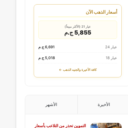
أسعار الذهب الآن
عيار 21 (الأكثر مبيعاً)
5,855 ج.م
عيار 24
6,691 ج.م
عيار 18
5,018 ج.م
كافة الأعيرة والجنيه الذهب ←
الأخيرة
الأشهر
التموين تحذر من التلاعب بأسعار