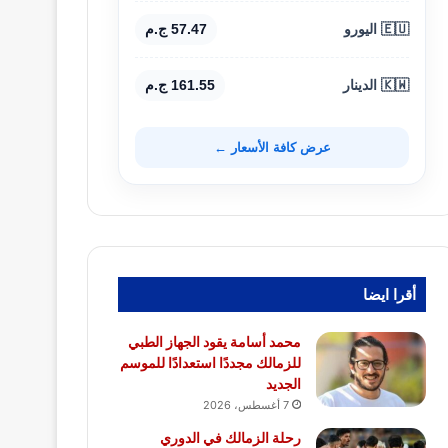
🇪🇺 اليورو
57.47 ج.م
🇰🇼 الدينار
161.55 ج.م
عرض كافة الأسعار ←
أقرا ايضا
محمد أسامة يقود الجهاز الطبي
للزمالك مجددًا استعدادًا للموسم
الجديد
7 أغسطس، 2026
رحلة الزمالك في الدوري