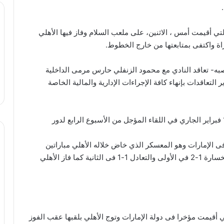
لتي أقيمت أمس ، الاثنين، على ملعب السلام وفاز فيها الأهلي
ة واكتفى بمتابعتها من خارج الخطوط.
صبه- تعاقد النادي مع محمود الزنفلي حارس مرمى الداخلية
دير التعاقدات بإنهاء كافة الإجراءات الإدارية والمالية الخاصة
ويلتقي فريق الأهلى مع شباب بلوزداد الجزائري يوم 16 فبراير الجاري في اللقاء المؤجل من الأسبوع الرابع لدور
ى الإمارات وهو المعسكر الذي خاض خلاله الأهلي مباراتين
وديتين أمام الأخدود السعودي وحتا الإماراتي، انتهيتا بالخسارة 1-2 في الأولى والتعادل 1-1 فى الثانية كما فاز الأهلي
 أقيمت مؤخرا فى دولة الإمارات وتوج الأهلي بلقبها عقب الفوز