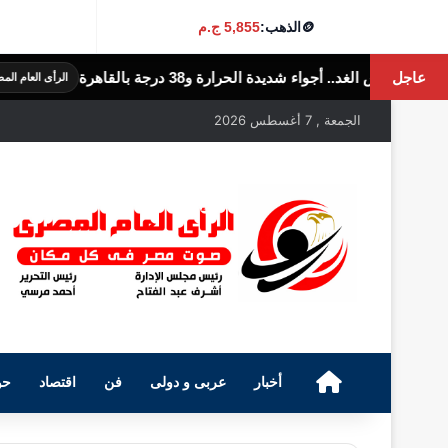
🪙
الذهب:
5,855 ج.م
عاجل
رة و38 درجة بالقاهرة
الولايات 
الرأى العام المصرى
الجمعة , 7 أغسطس 2026
الرئيسية
أخبار
عربى و دولى
فن
اقتصاد
حو