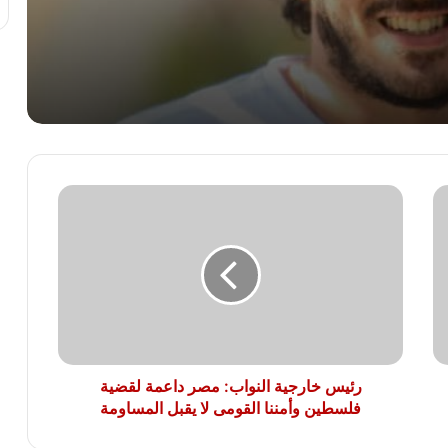
الأهلي يترقب قرار محمد شريف بعد وصول
عروض لضمه
الزمالك يدرس موقف خوان بيزيرا بعد
اهتمام شباب الأهلي الإماراتي بضمه
رئيس
أقوى 3 مباريات في الدور الأول من الدوري
خارجية
الممتاز.. مواعيد المواجهات المنتظرة
النواب:
مصر
داعمة
لقضية
نهاية مشوار حافل.. الزمالك يودع محمد علاء
فلسطين
السيد “لوكا” بعد اعتزاله
وأمننا
القومى
لا
رئيس خارجية النواب: مصر داعمة لقضية
يقبل
فلسطين وأمننا القومى لا يقبل المساومة
المساومة