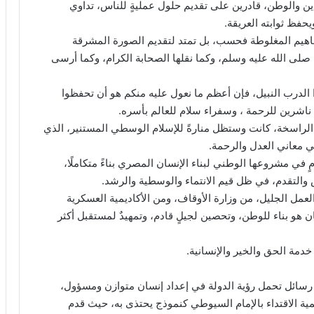
ين والوطن، قادرين على تقديم حلول عمليةٍ للناس، تداوي
حفظ ثوابته العريقة.
اهيم المغلوطة فحسب، بل تمتد لتقديم الصورة المشرقة
صلى الله عليه وسلم، وكما نقلها الصحابة الكرام، وكما أرسى
الدرب النبيل، فإن أعظم ما نعول عليه منكم هو أن تحفظوا
، ناشرين للرحمة ، وسفراء سلام للعالم بأسره.
ا الراسخة، كانت وستظل منارةً للإسلام الوسطي المستنير، الذي
سي معاني العدل والرحمة.
ٍ في مشروعها الوطني لبناء الإنسان المصري بناءً متكاملًا،
 والتقدم، في ظل قيم الانتماء والوسطية والرشد.
العمل الجليل، من وزارة الأوقاف، ومن الأكاديمية العسكرية
 هو بناء للوطن، وتحصين لجيلٍ قادم، وتمهيدٌ لمستقبل أكثر
خدمة الحق والخير والإنسانية.
ة رسائل تحمل رؤية الدولة في إعداد إنسان متوازن ومسؤول،
مية الاقتداء بالإمام السيوطي كنموذج يحتذى به، حيث قدم