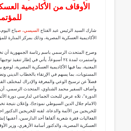
الأوقاف من الأكاديمية العسك
للمؤتمر
شارك السيد الرئيس عبد الفتاح
السيسي، ص
باح اليوم،
الأكاديمية العسكرية المصرية، وذلك بمركز المنارة للمؤ
واستمرت لمدة ٢٤ أسبوعاً، يأتي في إطار ت
المعنية، بما فيها الأكاديمية العسكرية المصرية، لوضع
المستويات، بما يسهم في الإرتقاء بالخطاب الديني وت
فضلاً عن ترسيخ الوعي والمعرفة والإدراك لمختلف القضا
وأضاف السفير محمد الشناوي، المتحدث الرسمي، أن فع
الدورة”، تلاه عرض للبحث الجماعي لدارسي دورة الأئمة
(الامام جلال الدين السيوطي نموذجا)، وإعلان نتيجة 
للخريجين من الأئمة والدعاة، لقنه للخريجين الدكتور 
الفعاليات فقرة شعرية ألقاها أحد الدارسين، أعقبها إنش
العسكرية المصرية، والدكتور أسامة الأزهري، وزير الأ