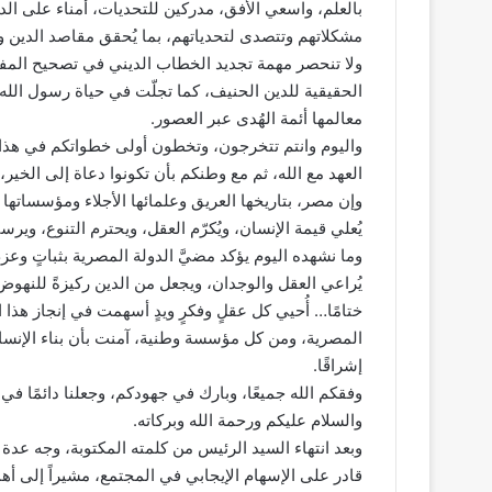
بالعلم، واسعي الأفق، مدركين للتحديات، أمناء على الد
مشكلاتهم وتتصدى لتحدياتهم، بما يُحقق مقاصد الدين وي
ولا تنحصر مهمة تجديد الخطاب الديني في تصحيح المف
الحقيقية للدين الحنيف، كما تجلّت في حياة رسول الله 
معالمها أئمة الهُدى عبر العصور.
واليوم وانتم تتخرجون، وتخطون أولى خطواتكم في هذا 
العهد مع الله، ثم مع وطنكم بأن تكونوا دعاة إلى الخير
وإن مصر، بتاريخها العريق وعلمائها الأجلاء ومؤسساته
يُعلي قيمة الإنسان، ويُكرّم العقل، ويحترم التنوع، وير
وما نشهده اليوم يؤكد مضيَّ الدولة المصرية بثباتٍ وعزم
يُراعي العقل والوجدان، ويجعل من الدين ركيزةً للنهوض
ختامًا… أُحيي كل عقلٍ وفكرٍ ويدٍ أسهمت في إنجاز هذا 
المصرية، ومن كل مؤسسة وطنية، آمنت بأن بناء الإنسان
إشراقًا.
وفقكم الله جميعًا، وبارك في جهودكم، وجعلنا دائمًا في 
والسلام عليكم ورحمة الله وبركاته.
وبعد انتهاء السيد الرئيس من كلمته المكتوبة، وجه عد
قادر على الإسهام الإيجابي في المجتمع، مشيراً إلى أه