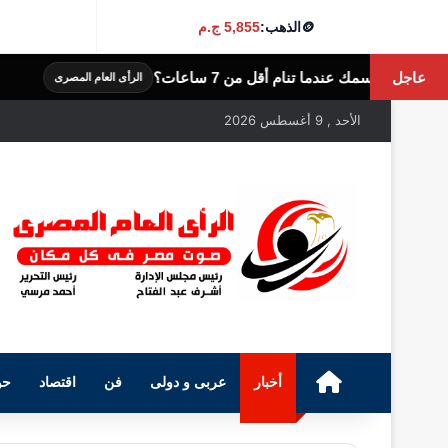
🪙
الذهب:
5,855 ج.م
عاجل
انقطاع الطمث المب
الرأى العام المصرى
الأحد , 9 أغسطس 2026
الرئيسية
أخبار
عربى و دولى
فن
اقتصاد
حو