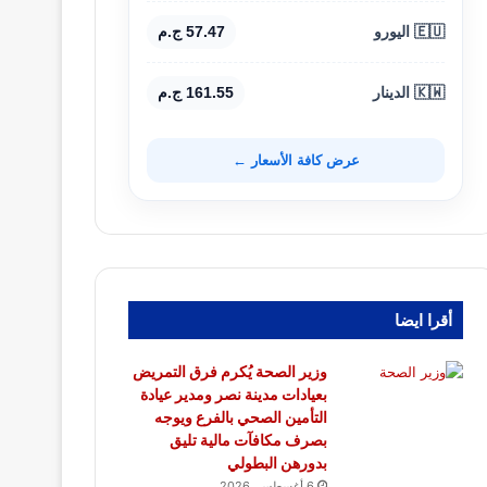
🇪🇺 اليورو
57.47 ج.م
🇰🇼 الدينار
161.55 ج.م
عرض كافة الأسعار ←
أقرا ايضا
وزير الصحة يُكرم فرق التمريض
بعيادات مدينة نصر ومدير عيادة
التأمين الصحي بالفرع ويوجه
بصرف مكافآت مالية تليق
بدورهن البطولي
6 أغسطس، 2026