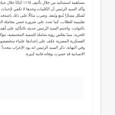
مساهمة استثنائية من خلال تأليف ١١٦٤ كتابًا خلال حياته.
وأكد السيد الرئيس أن الكلمات وحدها لا تكفي لإحداث تأ
تُشكل مسارًا يُتبع ويُنفذ. وضرب مثالًا على ذلك باستخ
تعليمية للطلاب، كما شدد على ضرورة حسن معاملة الجير
بالثوابت. واختتم السيد الرئيس حديثه بالتأكيد على أهمي
للحرية، مما يعكس رؤية شاملة للتنمية المجتمعية، مؤكدا
العسكرية المصرية عكف على إعدادها علماء متخصصون ف
وفي النهاية، ذكر السيد الرئيس انه يود الإعراب مجدداً ع
الانسانية قد خسرت بوفاته قامة كبيرة.