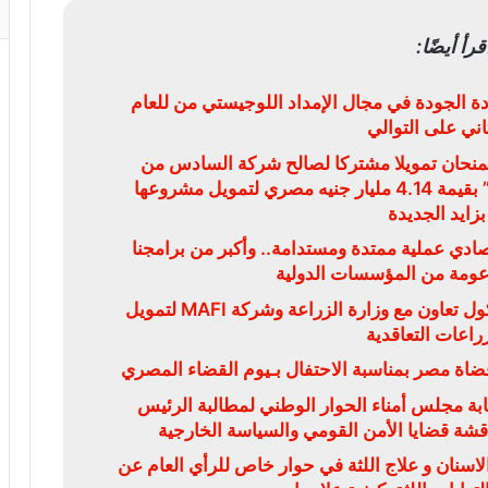
قرأ أيضًا:
ة الجودة في مجال الإمداد اللوجيستي من للعام
ثاني على التوالي
يمنحان تمويلا مشتركا لصالح شركة السادس من
أكتوبر للتنمية والاستثمار “سوديك” بقيمة 4.14 مليار جنيه مصري لتمويل مشروعها
بزايد الجديدة
قتصادي عملية ممتدة ومستدامة.. وأكبر من برامجنا
دعومة من المؤسسات الدولية
البنك الزراعي المصري يوقع بروتوكول تعاون مع وزارة الزراعة وشركة MAFI لتمويل
زراعات التعاقدية
ضاة مصر بمناسبة الاحتفال بـيوم القضاء المصري
بة مجلس أمناء الحوار الوطني لمطالبة الرئيس
ناقشة قضايا الأمن القومي والسياسة الخارجية
سنان و علاج اللثة في حوار خاص للرأي العام عن