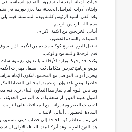
جهات الدولة المعنية لتنفيذ رؤية القيادة السياسية في 
وإتقان أدوات التواصل الحديثة، بما يعزز دورهم في نش
وقد ألقى السيد الرئيس كلمة بهذه المناسبة، فيما يلي 
بسم الله الرحمن الرحيم
أبنائي الخريجين من الأئمة الكرام،
السيدات والسادة الحضور…
نحتفل اليوم بتخريج كوكبة جديدة من الأئمة الذين سوف 
قيم الرحمة والتسامح والوعي.
وكنت قد وجهتُ وزارة الأوقاف، بالتعاون مع مؤسسات ال
بوضع برنامج تدريبي متكامل يُعنى بصقل مهارات الأئمة عل
وتعزيز أدوات التواصل مع المجتمع، ليكون الإمام نبراساً ل
حاضرًا بوعيٍ نافذ وإدراكٍ عميق لمختلف القضايا الفكري
وها نحن اليوم أمام ثمار هذا التعاون البناء، نرى فيه هذه 
أصول علوم الدين الراسخة وأدوات التواصل الحديثة، متسل
لتحديات العصر ومتغيراته، مع المحافظة على الثوابت.
السادة الحضور … أبنائي الأئمة…
في زمن تتعاظم فيه الحاجة إلى خطاب ديني مستنير، وفك
هذا النهج القويم. وقد أدركنا منذ اللحظة الأولى أن تجد