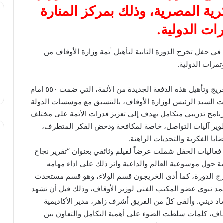
رية المصرية، وذلك بمركز المنارة
ات الدولية.
 في حفل تخرج الدورة الثانية لتأهيل أئمة وزارة الأوقاف من
تمرات الدولية.
وصرح المتحدث الرسمي باسم رئاسة الجمهورية أن تخريج وتأهيل هذه الدفعة الجديدة من الأئمة، التي ضمت ٥٥٠ امام
نفيذ توجيهات السيد الرئيس لوزارة الأوقاف، بالتنسيق مع مؤسسات الدولة
 برنامج تدريبي متكامل يهدف إلى تعزيز قدرات الأئمة على مختلف
طوير آليات التواصل، خاصة لمكافحة ودحض الفكر المتطرف،
يا الفكرية والتحديات الراهنة.
اليات الحفل شملت عرضاً لفيلم وثائقي بعنوان “تقرير نجاح
 حول موسوعية العالم والداعية واثر ذلك على اداء مهامه
تخرج الدورة، كما أدى الخريجون قسم الولاء، وهو قسم مستحدث
احمد نبوي عضو المكتب الفني لوزير الأوقاف، وذلك قبل أن تشهد
اد ديني. وألقى كلٌ من الفريق أشرف زاهر، مدير الأكاديمية
وقاف، كلمات سلطت الضوء على أهمية التكامل والتعاون بين