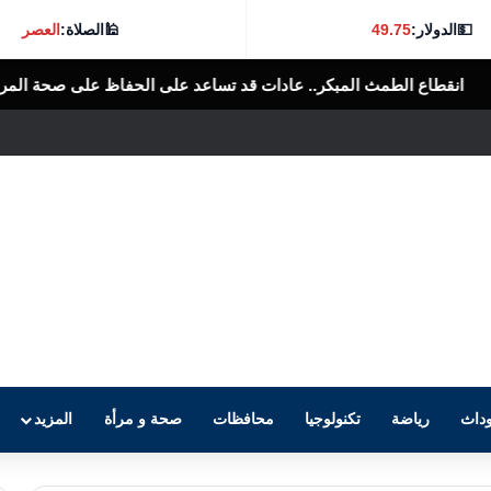
💵
الدولار:
49.75
🕌
الصلاة:
العصر
كر.. عادات قد تساعد على الحفاظ على صحة المرأة
الرأى العام المصرى
داث
رياضة
تكنولوجيا
محافظات
صحة و مرأة
المزيد