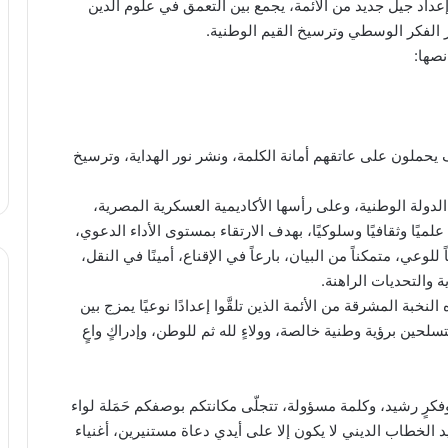
إعداد جيل جديد من الأئمة، يجمع بين التعمق في علوم الدين
ر الفكر الوسطي وترسيخ القيم الوطنية.
نصها:
يحملون على عاتقهم أمانة الكلمة، ونشر نور الهداية، وترسيخ
دولة الوطنية، وعلى رأسها الأكاديمية العسكرية المصرية،
ميًا وثقافيًا وسلوكيًا، بهدف الارتقاء بمستوى الأداء الدعوي،
لوعي، متمكناً من البيان، بارعاً في الإقناع، أمينًا في النقل،
ة والتحديات الراهنة.
النخبة المشرقة من الأئمة الذين تلقَّوا إعدادًا نوعيًا يمزج بين
حين برؤية وطنية خالصة، وولاءٍ لله ثم للوطن، وإدراكٍ واعٍ
رٍ رشيد، وكلمة مسؤولة، تتجلّى مكانتكم بوصفكم حَمَلة لواء
يد الخطاب الديني لا يكون إلا على أيدي دعاة مستنيرين، أغنياء