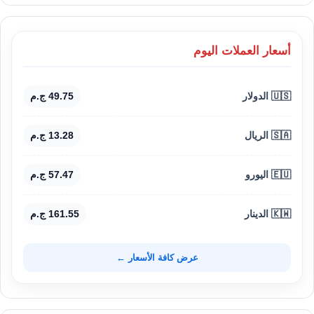
أسعار العملات اليوم
🇺🇸 الدولار
49.75 ج.م
🇸🇦 الريال
13.28 ج.م
🇪🇺 اليورو
57.47 ج.م
🇰🇼 الدينار
161.55 ج.م
عرض كافة الأسعار ←