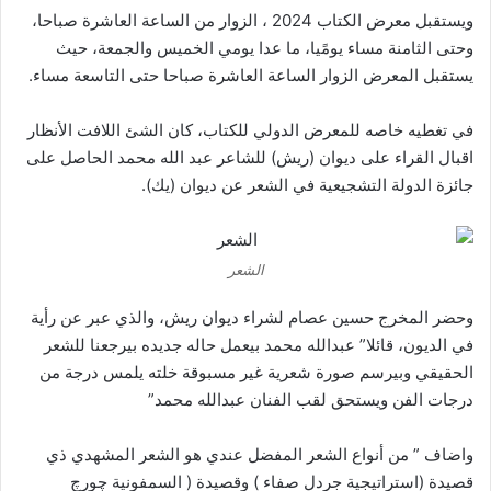
ويستقبل معرض الكتاب 2024 ، الزوار من الساعة العاشرة صباحا،
وحتى الثامنة مساء يومًيا، ما عدا يومي الخميس والجمعة، حيث
يستقبل المعرض الزوار الساعة العاشرة صباحا حتى التاسعة مساء.
في تغطيه خاصه للمعرض الدولي للكتاب، كان الشئ اللافت الأنظار
اقبال القراء على ديوان (ريش) للشاعر عبد الله محمد الحاصل على
جائزة الدولة التشجيعية في الشعر عن ديوان (يك).
الشعر
وحضر المخرج حسين عصام لشراء ديوان ريش، والذي عبر عن رأية
في الديون، قائلا” عبدالله محمد بيعمل حاله جديده بيرجعنا للشعر
الحقيقي وبيرسم صورة شعرية غير مسبوقة خلته يلمس درجة من
درجات الفن ويستحق لقب الفنان عبدالله محمد”
واضاف ” من أنواع الشعر المفضل عندي هو الشعر المشهدي ذي
قصيدة (استراتيجية جردل صفاء ) وقصيدة ( السمفونية چورچ