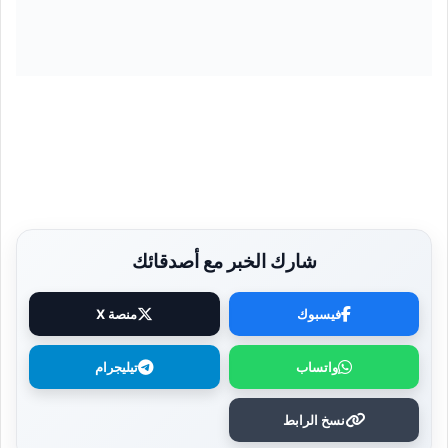
شارك الخبر مع أصدقائك
فيسبوك
منصة X
واتساب
تيليجرام
نسخ الرابط