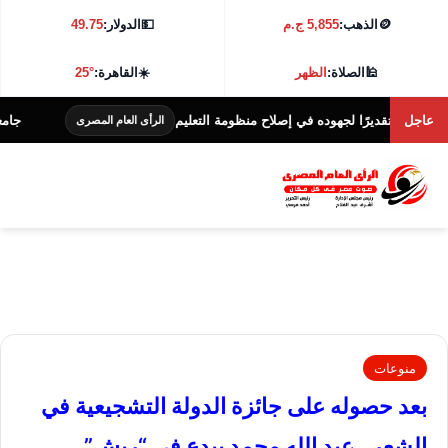
🪙
الذهب:
5,855 ج.م
💵
الدولار:
49.75
🕌
الصلاة:
الظهر
☀️
القاهرة:
25°
عاجل
 تقديرًا لجهوده في إصلاح منظومة التعليم
جامعة كفر الشيخ تطل
الرأى العام المصرى
منوعات
بعد حصوله على جائزة الدولة التشجيعية في
الشعر.. عبد الله محمد يبدع في “ريش”