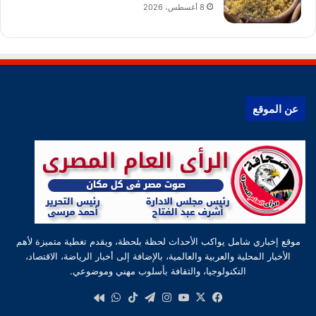
8 أغسطس، 2026
عن الموقع
موقع إخباري شامل يواكب الأحداث لحظة بلحظة، ويقدم تغطية متميزة لأهم
الأخبار المحلية والعربية والعالمية، بالإضافة إلى أخبار الرياضة، الاقتصاد،
التكنولوجيا، والثقافة بأسلوب مهني وموضوعي.
‫X
فيسبوك
‫YouTube
انستقرام
تيلقرام
‫TikTok
واتساب
كواى