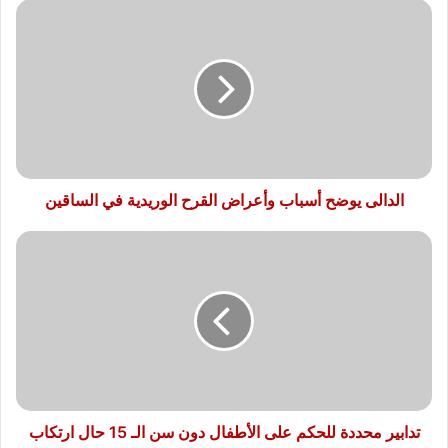
الدالى
يوضح
أسباب
وأعراض
القرح
الوريدية
في
الساقين
الدالى يوضح أسباب وأعراض القرح الوريدية في الساقين
تدابير
محددة
للحكم
على
الأطفال
دون
سن
الـ
15
حال
تدابير محددة للحكم على الأطفال دون سن الـ 15 حال ارتكاب