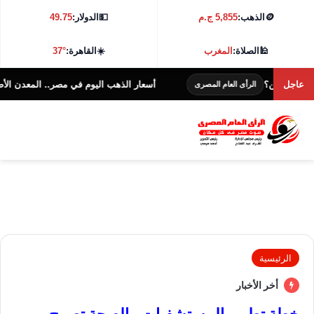
🪙
الذهب:
5,855 ج.م
💵
الدولار:
49.75
🕌
الصلاة:
المغرب
☀️
القاهرة:
37°
عاجل
أسعار الذهب اليوم في مصر.. المعدن الأصفر يرتفع 5 جنيه
الرأى العام المصرى
الرئيسية
أخر الأخبار