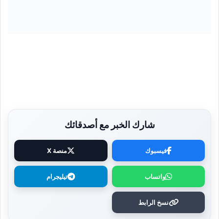
شارك الخبر مع أصدقائك
فيسبوك
منصة X
واتساب
تيليجرام
نسخ الرابط