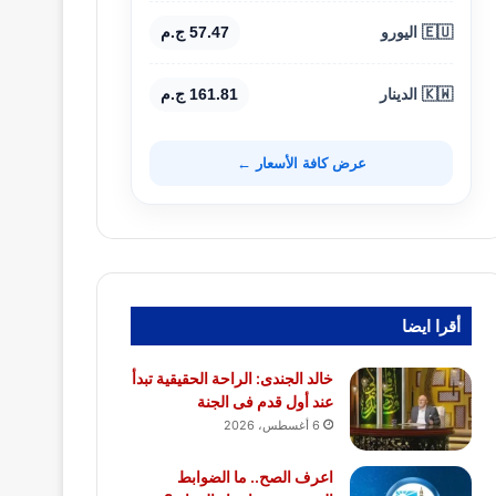
🇪🇺 اليورو
57.47 ج.م
🇰🇼 الدينار
161.81 ج.م
عرض كافة الأسعار ←
أقرا ايضا
خالد الجندى: الراحة الحقيقية تبدأ
عند أول قدم فى الجنة
6 أغسطس، 2026
اعرف الصح.. ما الضوابط