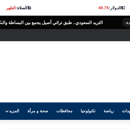
💵
الدولار:
49.75
🕌
الصلاة:
الظهر
لسعودي.. طبق تراثي أصيل يجمع بين البساطة والنكهة الغنية
الرأى العام المص
داث
رياضة
تكنولوجيا
محافظات
صحة و مرأة
المزيد