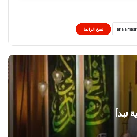
اعرف الصح.. ما الضوابط الشرعية عند
إنشاء المقابر؟
نسخ الرابط
أذكار النوم.. باسمك ربي وضعت جنبي وبك
أرفعه إن أمسكت نفسي فارحمها
دار الإفتاء توضح الحكم الشرعى لعمل سايبر
يحتوي على ألعاب ترفيهية
الإفتاء: محاكاة الأشخاص الأحياء بالذكاء
الاصطناعى لتزييف الوقائع محرمة شرعا
ومجرمة قانونا
 تبدأ
اعرف الصح..ما حكم تقطيع حلوى مُجسَّمةٍ
على هيئة حيوان أمام حيوان حيّ لإفزاعه؟