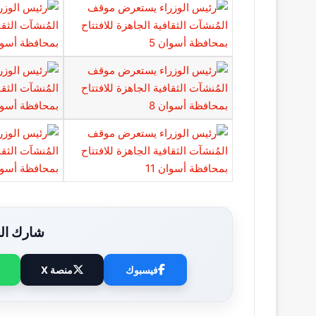
شارك الخ
فيسبوك
منصة X