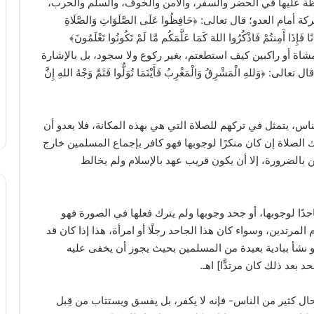
افظة عليها في الحضر والسفر، والأمن والخوف، والسلم والحرب،
لعدو؛ قال تعالى: ﴿حَافِظُوا عَلَى الصَّلَوَاتِ وَالصَّلَاةِ
فَإِذَا أَمِنتُمْ فَاذْكُرُوا اللهَ كَمَا عَلَّمَكُم مَّا لَمْ تَكُونُوا تَعْلَمُونَ﴾
 والحرب، مشاة أو راكبين كيف استطعتم، بغير ركوع ولا سجود، بل بالإشارة
لهِ الْمَشْرِقُ وَالْمَغْرِبُ فَأَيْنَمَا تُوَلُّوا فَثَمَّ وَجْهُ اللهِ إِنَّ
ناس، يتمثل في تركهم للصلاة التي هي بهذه المكانة، فلا يعدو أن
ارك الصلاة إن كان منكرًا لوجوبها فهو كافر بإجماع المسلمين خارج
ن بالضرورة، إلا أن يكون قريب عهد بالإسلام ولم يخالط
حدًا لوجوبها، أو جحد وجوبها ولم يترك فعلها في الصورة فهو
لمرتدين، وسواء كان هذا الجاحد رجلًا أو امرأة، هذا إذا كان قد
و نشأ ببادية بعيدة من المسلمين بحيث يجوز أن يخفى عليه
 بعد ذلك كان مرتدًّا] اهـ.
 حال كثير من الناس- فإنه لا يكفر، بل يفسق ويستتاب من قِبل