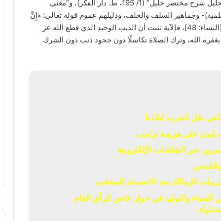
القضاء، وإلى هذا ذهب مالك والشافعي -راجع: “منح الجليل شرح مختصر خليل” (1/ 195، ط. دار الفكر)، و”مغني
(1/ 612، ط. دار الكتب العلمية)- وجماهير السلف والخلف، ودليلهم عموم قوله تعالى: ﴿إِنَّ
اللهَ لَا يَغْفِرُ أَن يُشْرَكَ بِهِ وَيَغْفِرُ مَا دُونَ ذَلِكَ لِمَن يَشَاءُ﴾ [النساء: 48]، فالآية تثبت أن الذنب الوحيد الذي قطع الله عز
يغفره الله، وترك الصلاة تكاسلًا دون جحود ذنب دون الشرك
عى نقل الحرب لبلادنا
بايدن على هزيمة ترامب
 والقدس
يبات الزمالك بعد الانضمام للمنتخب
لنساء والتوليد في حوار خاص للرأي العام
تداولة