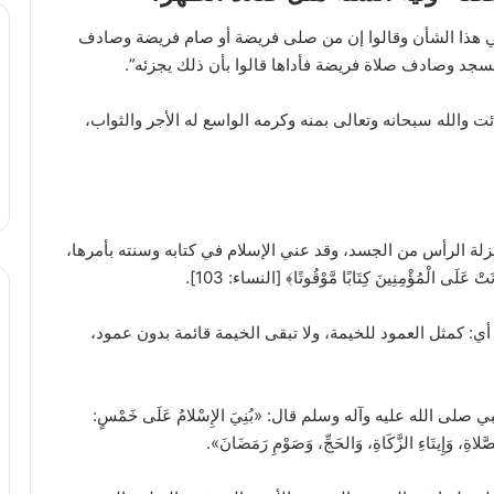
 في هذا الشأن وقالوا إن من صلى فريضة أو صام فريضة وصادف
لمسجد وصادف صلاة فريضة فأداها قالوا بأن ذلك يجزئه”.
 والله سبحانه وتعالى بمنه وكرمه الواسع له الأجر والثواب،
نزلة الرأس من الجسد، وقد عني الإسلام في كتابه وسنته بأمرها،
الْمُؤْمِنِينَ كِتَابًا مَّوْقُوتًا﴾ [النساء: 103].
أي: كمثل العمود للخيمة، ولا تبقى الخيمة قائمة بدون عمود،
 الله عليه وآله وسلم قال: «بُنِيَ الإِسْلامُ عَلَى خَمْسٍ:
لصَّلاةِ، وَإِيتَاءِ الزَّكَاةِ، وَالحَجِّ، وَصَوْمِ رَمَضَانَ».