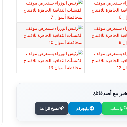
بر مع أصدقائك
واتساب
تيليجرام
نسخ الرابط
خالد الجندى: الراحة الحقيقية تبدأ عند أول
قدم فى الجنة