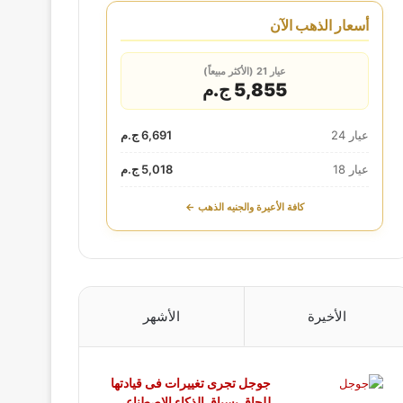
أسعار الذهب الآن
عيار 21 (الأكثر مبيعاً)
5,855 ج.م
عيار 24
6,691 ج.م
عيار 18
5,018 ج.م
كافة الأعيرة والجنيه الذهب ←
الأخيرة
الأشهر
جوجل تجرى تغييرات فى قيادتها
للحاق بسباق الذكاء الاصطناعى