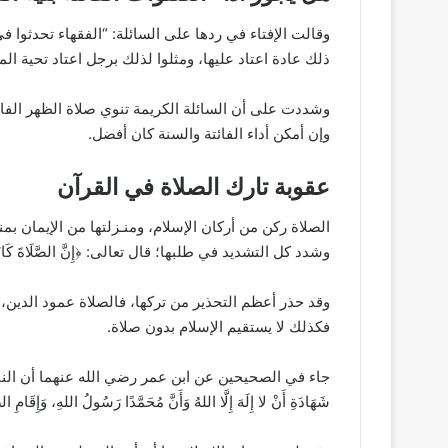
وقالت الإفتاء في ردها على السائلة: “الفقهاء تحدثوا
ذلك عادة اعتاد عليها، ومثلوا لذلك برجل اعتاد تحية ا
وشددت على أن السائلة الكريمة تنوي صلاة الظهر الفائت
وإن أمكن أداء الفائتة والسنة كان أفضل.
عقوبة تارك الصلاة في القرآن
الصلاة ركن من أركان الإسلام، ومنـزلتها من الإيمان بم
وشدد كل التشديد في طلبها؛ قال تعالى: ﴿إِنَّ الصَّلَاةَ كَانَتْ عَلَى 
وقد حذر أعظم التحذير من تركها، فالصلاة عمود الدين، 
فكذلك لا يستقيم الإسلام بدون صلاة.
جاء في الصحيحين عن ابن عمر رضي الله عنهما أن النبي صلى
شَهَادَةِ أَنْ لا إِلَهَ إِلَّا اللهُ وَأَنَّ مُحَمَّدًا رَسُولُ اللهِ، وَإِقَامِ ا