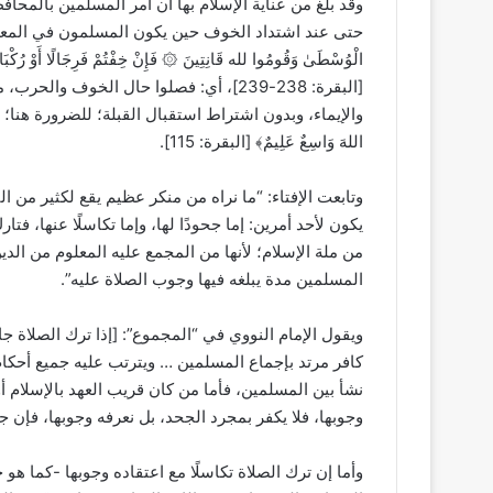
وقد بلغ من عناية الإسلام بها أن أمر المسلمين بالمح
حتى عند اشتداد الخوف حين يكون المسلمون في المعركة أمام ا
الْوُسْطَىٰ وَقُومُوا لله قَانِتِينَ ۞ فَإِنْ خِفْتُمْ فَرِجَالًا أَوْ رُكْبَانًا 
[البقرة: 238-239]، أي: فصلوا حال الخوف
والإيماء، وبدون اشتراط استقبال القبلة؛ للضرورة هنا؛ قال تعالى: ﴿وَل
اللهَ وَاسِعٌ عَلِيمٌ﴾ [البقرة: 115].
وتابعت الإفتاء: “ما نراه من منكر عظيم يقع لكثير من ال
يكون لأحد أمرين: إما جحودًا لها، وإما تكاسلًا عنها، فت
من ملة الإسلام؛ لأنها من المجمع عليه المعلوم من الدي
المسلمين مدة يبلغه فيها وجوب الصلاة عليه”.
ويقول الإمام النووي في “المجموع”: [إذا ترك الصلاة جا
كافر مرتد بإجماع المسلمين … ويترتب عليه جميع أحكام ا
نشأ بين المسلمين، فأما من كان قريب العهد بالإسلام أ
وجوبها، فلا يكفر بمجرد الجحد، بل نعرفه وجوبها، فإن جحد
وأما إن ترك الصلاة تكاسلًا مع اعتقاده وجوبها -كما هو