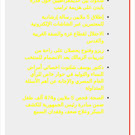
شكوك بين الديمقراطيين حول قدرة
بايدن على هزيمة ترامب
إطلاق 5 ملايين رسالة إرشادية
للمعتمرين عبر الشاشات الإلكترونية
الاحتلال لقطاع غزة والضفة الغربية
والقدس
زيزو وفتوح يحصلان على راحة من
تدريبات الزمالك بعد الانضمام للمنتخب
دكتور يوسف شلتوت اخصائي أمراض
النساء والتوليد في حوار خاص للرأي
العام المصري والإجابة عن أهم الأسئلة
المتداولة
الصحة: فحص 5 ملايين و474 ألف طفل
ضمن مبادرة رئيس الجمهورية للكشف
المبكر وعلاج ضعف وفقدان السمع