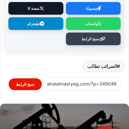
فيسبوك
منصة X
واتساب
تيليجرام
نسخ الرابط
الضرائب تطالب
نسخ الرابط