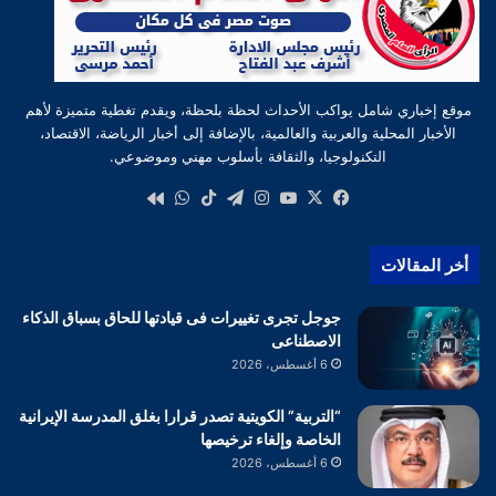
موقع إخباري شامل يواكب الأحداث لحظة بلحظة، ويقدم تغطية متميزة لأهم
الأخبار المحلية والعربية والعالمية، بالإضافة إلى أخبار الرياضة، الاقتصاد،
التكنولوجيا، والثقافة بأسلوب مهني وموضوعي.
‫X
فيسبوك
‫YouTube
انستقرام
تيلقرام
‫TikTok
واتساب
كواى
أخر المقالات
جوجل تجرى تغييرات فى قيادتها للحاق بسباق الذكاء
الاصطناعى
6 أغسطس، 2026
“التربية” الكويتية تصدر قرارا بغلق المدرسة الإيرانية
الخاصة وإلغاء ترخيصها
6 أغسطس، 2026