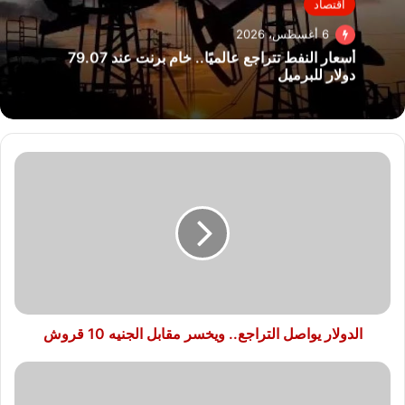
اقتصاد
6 أغسطس، 2026
أسعار النفط تتراجع عالميًا.. خام برنت عند 79.07
دولار للبرميل
الدولار
يواصل
التراجع..
ويخسر
مقابل
الجنيه
10
قروش
الدولار يواصل التراجع.. ويخسر مقابل الجنيه 10 قروش
تعرف
علي