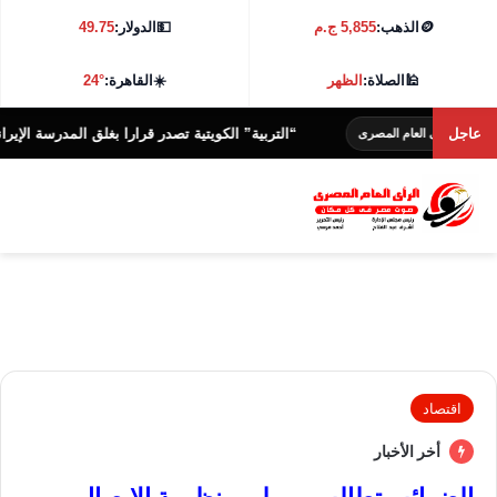
🪙
الذهب:
5,855 ج.م
💵
الدولار:
49.75
🕌
الصلاة:
الظهر
☀️
القاهرة:
24°
عاجل
“التربية” الكويتية تصدر قرارا بغلق المدرسة الإيرانية الخاصة
أى العام المصرى
اقتصاد
أخر الأخبار