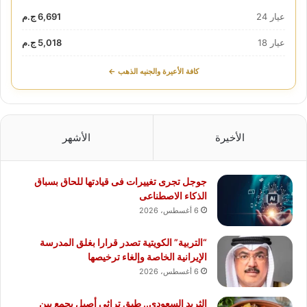
عيار 24
6,691 ج.م
عيار 18
5,018 ج.م
كافة الأعيرة والجنيه الذهب ←
الأخيرة
الأشهر
جوجل تجرى تغييرات فى قيادتها للحاق بسباق
الذكاء الاصطناعى
6 أغسطس، 2026
“التربية” الكويتية تصدر قرارا بغلق المدرسة
الإيرانية الخاصة وإلغاء ترخيصها
6 أغسطس، 2026
الثريد السعودي.. طبق تراثي أصيل يجمع بين