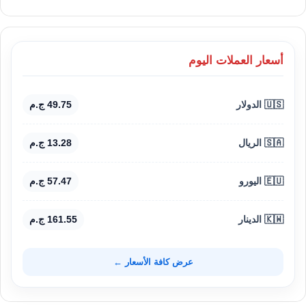
أسعار العملات اليوم
🇺🇸 الدولار
49.75 ج.م
🇸🇦 الريال
13.28 ج.م
🇪🇺 اليورو
57.47 ج.م
🇰🇼 الدينار
161.55 ج.م
عرض كافة الأسعار ←