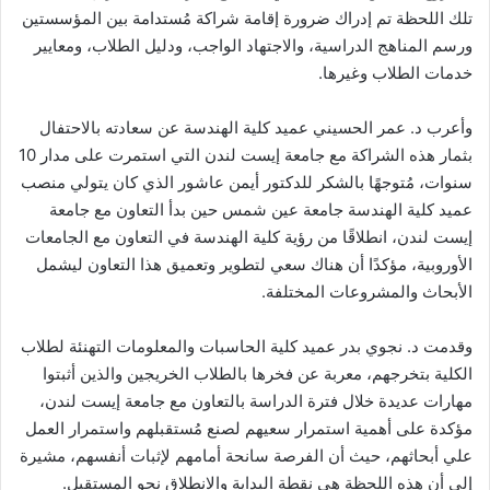
تلك اللحظة تم إدراك ضرورة إقامة شراكة مُستدامة بين المؤسستين
ورسم المناهج الدراسية، والاجتهاد الواجب، ودليل الطلاب، ومعايير
خدمات الطلاب وغيرها.
وأعرب د. عمر الحسيني عميد كلية الهندسة عن سعادته بالاحتفال
بثمار هذه الشراكة مع جامعة إيست لندن التي استمرت على مدار 10
سنوات، مُتوجهًا بالشكر للدكتور أيمن عاشور الذي كان يتولي منصب
عميد كلية الهندسة جامعة عين شمس حين بدأ التعاون مع جامعة
إيست لندن، انطلاقًا من رؤية كلية الهندسة في التعاون مع الجامعات
الأوروبية، مؤكدًا أن هناك سعي لتطوير وتعميق هذا التعاون ليشمل
الأبحاث والمشروعات المختلفة.
وقدمت د. نجوي بدر عميد كلية الحاسبات والمعلومات التهنئة لطلاب
الكلية بتخرجهم، معربة عن فخرها بالطلاب الخريجين والذين أثبتوا
مهارات عديدة خلال فترة الدراسة بالتعاون مع جامعة إيست لندن،
مؤكدة على أهمية استمرار سعيهم لصنع مُستقبلهم واستمرار العمل
علي أبحاثهم، حيث أن الفرصة سانحة أمامهم لإثبات أنفسهم، مشيرة
إلى أن هذه اللحظة هي نقطة البداية والانطلاق نحو المستقبل.