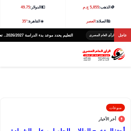
🪙
الذهب:
5,855 ج.م
💵
الدولار:
49.75
🕌
الصلاة:
العصر
☀️
القاهرة:
35°
عاجل
التعليم يحدد موعد بدء الدراسة 2026/2027.. تعرف على التفاصيل
الرأى العام المصرى
منوعات
أخر الأخبار