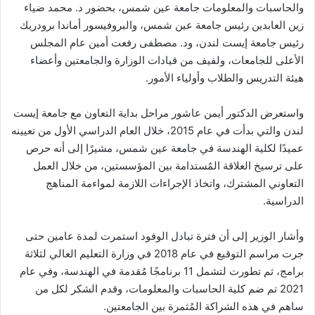
والحاسبات والمعلومات جامعة عين شمس، بحضور د. محمد ضياء
زين العابدين رئيس جامعة عين شمس، والبروفيسور أماندا برودريك
رئيس جامعة إيست لندن، ود. مصطفى رفعت أمين عام المجلس
الأعلى للجامعات، ولفيف من قيادات الوزارة والجامعتين وأعضاء
هيئة التدريس والطلاب وأولياء الأمور.
واستعرض الدكتور أيمن عاشور مراحل بداية التعاون مع جامعة إيست
لندن والتي بدأت في عام 2015، خلال العام الدراسي الأول من تعيينه
عميدًا لكلية الهندسة في جامعة عين شمس، مشيرًا إلى أنه حرص
على ترسيخ العلاقة المُستدامة بين المؤسستين، من خلال العمل
التعاوني المشترك، واتخاذ الإجراءات اللازمة لمواءمة المناهج
الدراسية.
وأشار الوزير إلى أن فترة تبادل الوفود استمرت لمدة عامين حتى
جرت مراسم التوقيع في عام 2018 في وزارة التعليم العالي لثلاثة
برامج، ثم تطورت لتشمل 11 برنامجًا مُقدمة في الهندسة، وفي عام
2021 تم ضم كلية الحاسبات والمعلومات، وقدم الشكر لكل من
ساهم في هذه الشراكة المُثمرة بين الجامعتين.