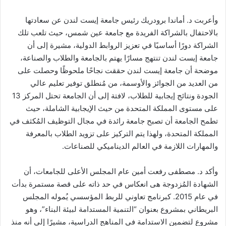
وأعربت د. أماندا برودريك رئيس جامعة إيست لندن عن سعادتها
بالاحتفال بالشراكة الفريدة مع جامعة عين شمس، حيث تلعب تلك
الشراكة دورًا أساسيًا في تعزيز الروابط الدولية، مشيرة إلى أن
جامعة إيست لندن تنتهج مسارًا يهتم بالجامعة والطلاب والصناعة،
موضحة أن جامعة إيست لندن حققت نجاحًا ملحوظًا وحصلت على
من العديد من الجوائز والأوسمة، من مُنطلق توفير تعليم عالي
الجودة ونتائج إيجابية للطلاب، لافتة إلى أن الجامعة تحتل المركز 13
على مستوى المملكة المتحدة من حيث الإيجابية الشاملة، حيث
تطمح الجامعة أن تصبح جامعة رائدة في مجال التوظيف المُكثف في
المملكة المتحدة، ولهذا يتم التركيز على تزويد الطلاب بالمعرفة
والمهارات اللازمة في العالم الديناميكي للصناعات.
وأكد د. مصطفى رفعت أمين عام المجلس الأعلى للجامعات، أن
الشهادة المُزدوجة هى انعكاس في حد ذاته على قصة مستمرة بدأت
في عام 2015. كبرنامج تعاوني للربط المؤسسي يُموله المجلس
البريطاني بمشروع بعنوان “التنمية المستدامة لبيئة البناء”، وهو
مشروع لتضمين الاستدامة في المناهج الدراسية، مشيرًا إلى أنه منذ