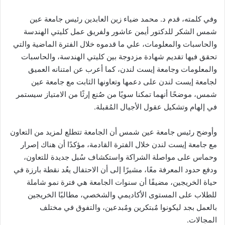
وفي كلمته، قدم د. محمد ضياء زين العابدين رئيس جامعة عين
شمس الشكر للدكتور أيمن عاشور ولفريق عمل كليتي الهندسة
والحاسبات والمعلومات، علي ما قدموه خلال الفترة الماضية والتي
تحقق فيها تقديم شهادة مزدوجة بين كليتي الهندسة، والحاسبات
والمعلومات وجامعة إيست لندن، كما أعرب عن امتنانه العميق
لجامعة إيست لندن على دعمها وتعاونها الثابت مع جامعة عين
شمس، موضحًا أنهما تمكنا سويًا من صُنع إرثًا من الامتياز سيستمر
في إلهام وتشكيل عقول الأجيال المُقبلة.
وأوضح رئيس جامعة عين شمس أن الجامعة تتطلع لمزيد من التعاون
مع جامعة إيست لندن خلال الفترة القادمة، مؤكدًا أن هناك إصرار
وحماس على مواصلة الشراكة واستكشاف سُبل جديدة للتعاون،
ودفع حدود المعرفة معًا، مشيرًا إلى أن الاحتفال يعُد نقطة بارزة في
حياة الخريجين، مضيفًا أن سنوات الجامعة هي فترة نمو شاملة
للطلاب على المستوى الأكاديمي والشخصي، مطالبًا الخريجين
بالعمل بجد ليكونوا مُبتكرين ومُبدعين، والتفوق في مختلف
المجالات.