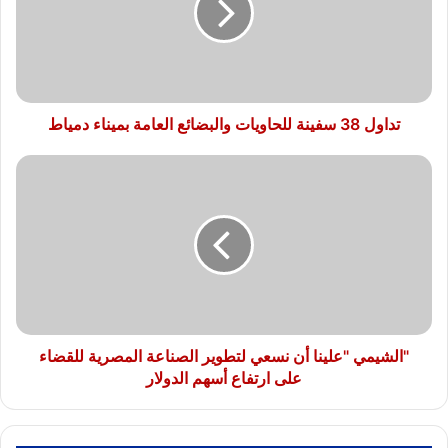
والبضائع
العامة
بميناء
دمياط
تداول 38 سفينة للحاويات والبضائع العامة بميناء دمياط
"الشيمي
"علينا
أن
نسعي
لتطوير
الصناعة
المصرية
للقضاء
على
ارتفاع
"الشيمي "علينا أن نسعي لتطوير الصناعة المصرية للقضاء
أسهم
على ارتفاع أسهم الدولار
الدولار