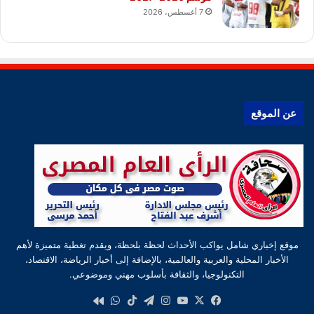
7 أغسطس، 2026
عن الموقع
موقع إخباري شامل يواكب الأحداث لحظة بلحظة، ويقدم تغطية متميزة لأهم
الأخبار المحلية والعربية والعالمية، بالإضافة إلى أخبار الرياضة، الاقتصاد،
التكنولوجيا، والثقافة بأسلوب مهني وموضوعي.
‫X
فيسبوك
‫YouTube
انستقرام
تيلقرام
‫TikTok
واتساب
كواى