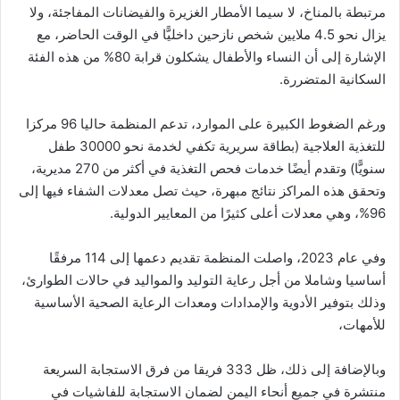
مرتبطة بالمناخ، لا سيما الأمطار الغزيرة والفيضانات المفاجئة، ولا
يزال نحو 4.5 ملايين شخص نازحين داخليًّا في الوقت الحاضر، مع
الإشارة إلى أن النساء والأطفال يشكلون قرابة 80% من هذه الفئة
السكانية المتضررة.
ورغم الضغوط الكبيرة على الموارد، تدعم المنظمة حاليا 96 مركزا
للتغذية العلاجية (بطاقة سريرية تكفي لخدمة نحو 30000 طفل
سنويًّا) وتقدم أيضًا خدمات فحص التغذية في أكثر من 270 مديرية،
وتحقق هذه المراكز نتائج مبهرة، حيث تصل معدلات الشفاء فيها إلى
96%، وهي معدلات أعلى كثيرًا من المعايير الدولية.
وفي عام 2023، واصلت المنظمة تقديم دعمها إلى 114 مرفقًا
أساسيا وشاملا من أجل رعاية التوليد والمواليد في حالات الطوارئ،
وذلك بتوفير الأدوية والإمدادات ومعدات الرعاية الصحية الأساسية
للأمهات،
وبالإضافة إلى ذلك، ظل 333 فريقا من فرق الاستجابة السريعة
منتشرة في جميع أنحاء اليمن لضمان الاستجابة للفاشيات في