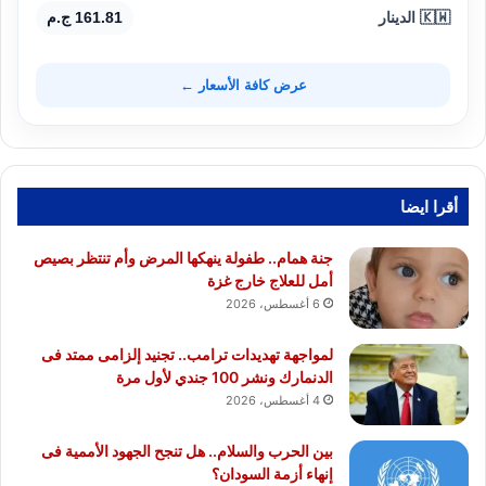
🇰🇼 الدينار
161.81 ج.م
عرض كافة الأسعار ←
أقرا ايضا
جنة همام.. طفولة ينهكها المرض وأم تنتظر بصيص
أمل للعلاج خارج غزة
6 أغسطس، 2026
لمواجهة تهديدات ترامب.. تجنيد إلزامى ممتد فى
الدنمارك ونشر 100 جندي لأول مرة
4 أغسطس، 2026
بين الحرب والسلام.. هل تنجح الجهود الأممية فى
إنهاء أزمة السودان؟