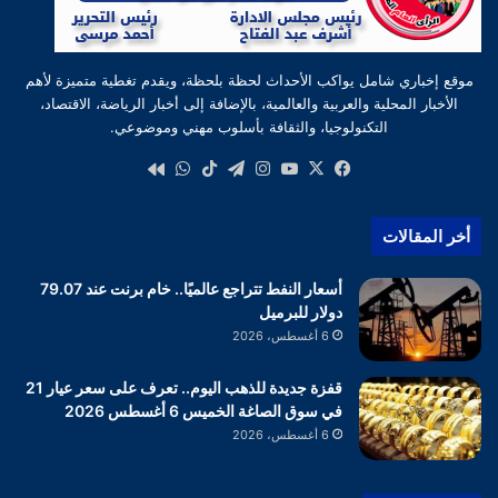
موقع إخباري شامل يواكب الأحداث لحظة بلحظة، ويقدم تغطية متميزة لأهم
الأخبار المحلية والعربية والعالمية، بالإضافة إلى أخبار الرياضة، الاقتصاد،
التكنولوجيا، والثقافة بأسلوب مهني وموضوعي.
‫X
فيسبوك
‫YouTube
انستقرام
تيلقرام
‫TikTok
واتساب
كواى
أخر المقالات
أسعار النفط تتراجع عالميًا.. خام برنت عند 79.07
دولار للبرميل
6 أغسطس، 2026
قفزة جديدة للذهب اليوم.. تعرف على سعر عيار 21
في سوق الصاغة الخميس 6 أغسطس 2026
6 أغسطس، 2026