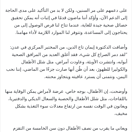
على دعمهم على مر السنين، ولكن لا بد من التأكيد على مدى الحاجة
إلى الدعم الآن، وأؤكد أننا ماضون قدمًا في إثبات أنه يمكن تحقيق
حصائل صحية جيدة للغاية، عندما تتاح لنا فرص الوصول إلى من
يحتاجون إلى المساعدة، وتتوفر لنا الموارد اللازمة لأداء مهامنا.
وأضافت الدكتورة إيمان تاج الدين، من المختبر المركزي في عدن:
“لقد دمر الصراع كل شيء، فقد أغلق العديد من المرافق الصحية
أبوابه، وانتشرت الأوبئة، وعاودت أمراض، مثل شلل الأطفال
والكوليرا للظهورَ، بعد أن ظُن أنها صارت جزءًا من الماضي، إننا نحب
اليمن، ونتمنى أن يسترد عافيته ويتجاوز محنته.
وأوضحت، إن الأطفال، بوجه خاص، عرضة لأمراض يمكن الوقاية منها
باللقاحات، مثل شلل الأطفال والحصبة والسعال الديكي والدفتيريا،
ويعانون في الوقت نفسه من ارتفاع معدلات سوء التغذية بشكل
مخيف،
ويعاني ما يقرب من نصف الأطفال دون سن الخامسة من التقزم