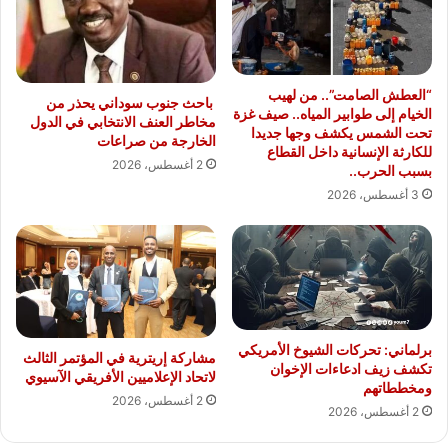
“العطش الصامت”.. من لهيب
باحث جنوب سوداني يحذر من
الخيام إلى طوابير المياه.. صيف غزة
مخاطر العنف الانتخابي في الدول
تحت الشمس يكشف وجها جديدا
الخارجة من صراعات
للكارثة الإنسانية داخل القطاع
2 أغسطس، 2026
بسبب الحرب..
3 أغسطس، 2026
برلماني: تحركات الشيوخ الأمريكي
مشاركة إريترية في المؤتمر الثالث
تكشف زيف ادعاءات الإخوان
لاتحاد الإعلاميين الأفريقي الآسيوي
ومخططاتهم
2 أغسطس، 2026
2 أغسطس، 2026