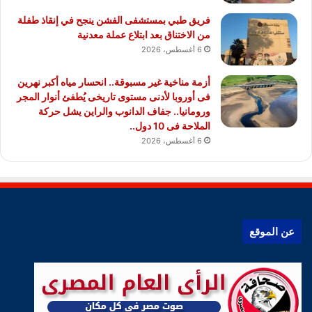
فريق طبي بمستشفى الفشن ينجح في إنقاذ طفلة
من الاختناق بعد ابتلاع عملة معدنية
6 أغسطس، 2026
أزمة مناخية غير مسبوقة.. انحسار مياه أكبر نهرين
فى أوروبا لأدنى مستوى تاريخى يُطفئ أنوار المجر
ورومانيا.. جفاف الدانوب والراين يشل حركة
الملاحة فى 10 دول..
6 أغسطس، 2026
عن الموقع