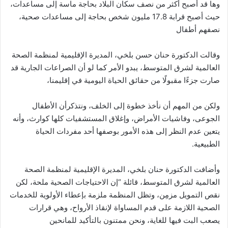
وها قد أصبح أكثر من نصف سكان البلاد بحاجة ماسة إلى مساعدات،
حيث أصبح قرابة 17.8 مليون شخص بحاجة إلى مساعدات صحية،
نصفهم أطفال
وقالت الدكتورة حنان حسن بلخي، المديرة الإقليمية لمنظمة الصحة
العالمية لشرق المتوسط، يبدو الأمر كما لو أن الصراعات الجارية قد
صارت جزءًا مقبولًا من حقائق الحياة اليومية في إقليمنا،
ولكن من المهم أن نأخذ خطوة إلى الخلف، ونتذكرأن الأطفال
الجوعى، وفاشيات الأمراض، وإغلاق المستشفيات كلها كوارث، وأنه
يتعين عدم النظر إلى هذه الأمور بوصفها أحد مفردات الحياة
الطبيعية.
وأضافت الدكتورة حنان بلخي، المديرة الإقليمية لمنظمة الصحة
العالمية لشرق المتوسط، قائلة “إن الاحتياجات الصحية ملحة، لكن
نقص التمويل مزمِن، وتظل المنظمة ملزمة بإعطاء الأولوية للخدمات
الصحية اللازمة على قدم المساواة لإنقاذ الأرواح، وهي قرارات
يصعب البت فيها للغاية، ونحن ممتنون بالتأكيد للمانحين