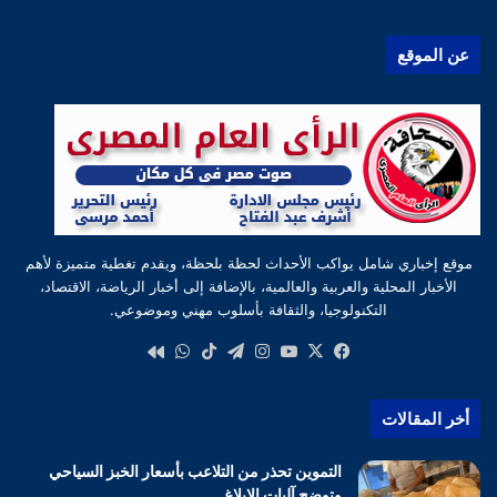
عن الموقع
موقع إخباري شامل يواكب الأحداث لحظة بلحظة، ويقدم تغطية متميزة لأهم
الأخبار المحلية والعربية والعالمية، بالإضافة إلى أخبار الرياضة، الاقتصاد،
التكنولوجيا، والثقافة بأسلوب مهني وموضوعي.
‫X
فيسبوك
‫YouTube
انستقرام
تيلقرام
‫TikTok
واتساب
كواى
أخر المقالات
التموين تحذر من التلاعب بأسعار الخبز السياحي
وتوضح آليات الإبلاغ