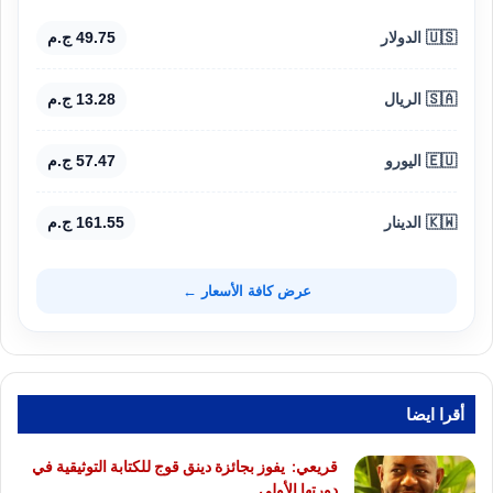
🇺🇸 الدولار
49.75 ج.م
🇸🇦 الريال
13.28 ج.م
🇪🇺 اليورو
57.47 ج.م
🇰🇼 الدينار
161.55 ج.م
عرض كافة الأسعار ←
أقرا ايضا
قريعي: يفوز بجائزة دينق قوج للكتابة التوثيقية في
دورتها الأولى