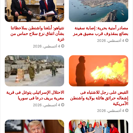
مصادر أمنية بحرية: إصابة سفينة
نتنياهو: أبلغنا واشنطن بملاحظاتنا
بضائع بمقذوف قرب مضيق هرمز
بشأن اتفاق نزع سلاح حماس من
غزة
4 أغسطس، 2026
4 أغسطس، 2026
القبض على رجل للاشتباه فى
الاحتلال الإسرائيلى يتوغل فى قرية
إشعاله حرائق هائلة بولاية واشنطن
معرية بريف درعا فى سوريا
الأمريكية
4 أغسطس، 2026
4 أغسطس، 2026