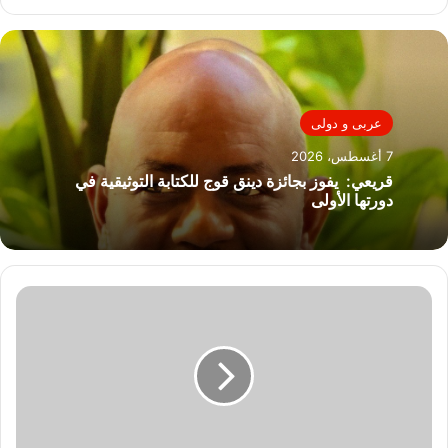
عربى و دولى
7 أغسطس، 2026
قريعي: يفوز بجائزة دينق قوج للكتابة التوثيقية في
دورتها الأولى
رجل
الأعمال
اللبناني
أمين
صعب
في
زيارة
إلى