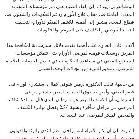
الوطنالعربي، يهدف إلى إلقاء الضوء على دور مؤسسات المجتمع
المدني العاملة في مجال علاج الأورام ودعم الحكومات والشعوب في
قطاع الصحة، مشيرا إلى أهمية الكشف المبكر للأورام، لتخفيف
العبء المرضي والتكاليف على المريض والحكومات.
أكد د. عادل العدوي على أهمية تقديم دلائل استرشادية لمكافحة هذا
المرض ،وسجلات قومية لمرضى الأورام حتى تتمكن مؤسسات
المجتمع المدني في مساعدة الحكومات في تقديم الخدمات العلاجية
للمرضى، وتقديم المزيد من مجالات البحث العلمي.
من جانبها، قالت الدكتورة نرمين شوقي كمال، استشاري أورام في
قصر العيني، وأمين صندوق الجمعية المصرية لدعم مرضى
السرطان، أن الكشف المبكر عن سرطان الثدي قلل من الاكتشاف
المرضي في مراحل متأخرة بنسبة 24% بفضل مبادرة الكشف
والفحص المبكر للمرضى عند السيدات.
أشارت إلى أن أكثر الأورام انتشارا في مصر الثدي والرئة والقولون،
فضلا عن أورام الكبد ونسبها عالية، والاكتشاف المبكر يساهم في