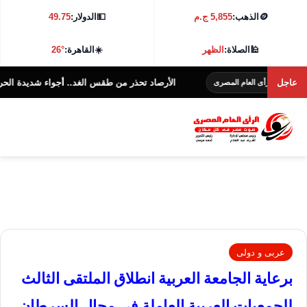
🪙
الذهب:
5,855 ج.م
💵
الدولار:
49.75
🕌
الصلاة:
الظهر
☀️
القاهرة:
26°
عاجل
الأرصاد تحذر من طقس الغد.. أجواء شديدة الحرارة و38 درجة بالقاهرة
لرأى العام المصرى
عربى و دولى
برعاية الجامعة العربية انطلاق الملتقى الثالث
للجمعيات العربية العاملة في مجال السرطان