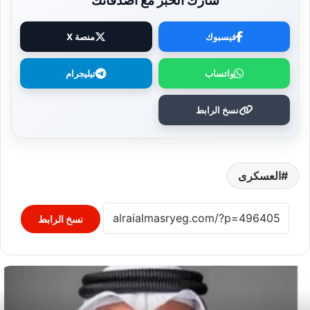
شارك الخبر مع أصدقائك
فيسبوك
منصة X
واتساب
تيليجرام
نسخ الرابط
العسكرى
نسخ الرابط