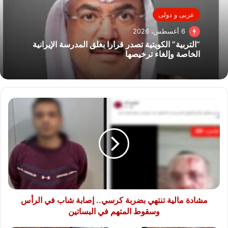
عربى و دولى
6 أغسطس، 2026
“التربية” الكويتية تصدر قرارا بغلق المدرسة الإيرانية
الخاصة وإلغاء ترخيصها
مشادة
مالية
تنتهي
بضربة
كرسي..
إصابة
شاب
في
الرأس
وسقوط
مشادة مالية تنتهي بضربة كرسي.. إصابة شاب في الرأس
المتهم
وسقوط المتهم في البساتين
في