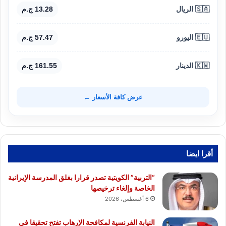
🇸🇦 الريال
13.28 ج.م
🇪🇺 اليورو
57.47 ج.م
🇰🇼 الدينار
161.55 ج.م
عرض كافة الأسعار ←
أقرا ايضا
“التربية” الكويتية تصدر قرارا بغلق المدرسة الإيرانية
الخاصة وإلغاء ترخيصها
6 أغسطس، 2026
النيابة الفرنسية لمكافحة الإرهاب تفتح تحقيقا فى