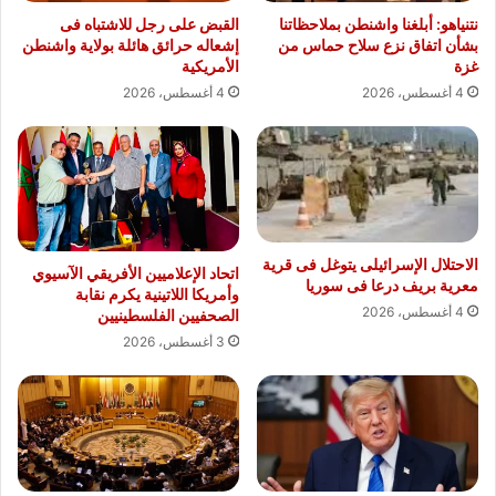
نتنياهو: أبلغنا واشنطن بملاحظاتنا
القبض على رجل للاشتباه فى
بشأن اتفاق نزع سلاح حماس من
إشعاله حرائق هائلة بولاية واشنطن
غزة
الأمريكية
4 أغسطس، 2026
4 أغسطس، 2026
الاحتلال الإسرائيلى يتوغل فى قرية
اتحاد الإعلاميين الأفريقي الآسيوي
معرية بريف درعا فى سوريا
وأمريكا اللاتينية يكرم نقابة
4 أغسطس، 2026
الصحفيين الفلسطينيين
3 أغسطس، 2026