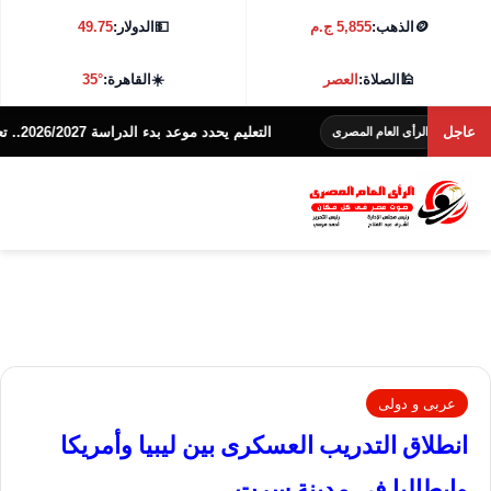
🪙
الذهب:
5,855 ج.م
💵
الدولار:
49.75
🕌
الصلاة:
العصر
☀️
القاهرة:
35°
عاجل
التعليم يحدد موعد بدء الدراسة 2026/2027.. تعرف على التفاصيل
لرأى العام المصرى
عربى و دولى
انطلاق التدريب العسكرى بين ليبيا وأمريكا
وإيطاليا فى مدينة سرت