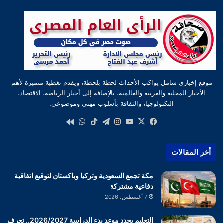
موقع إخباري شامل يواكب الأحداث لحظة بلحظة، ويقدم تغطية متميزة لأهم
الأخبار المحلية والعربية والعالمية، بالإضافة إلى أخبار الرياضة، الاقتصاد،
التكنولوجيا، والثقافة بأسلوب مهني وموضوعي.
‫X
فيسبوك
‫YouTube
انستقرام
تيلقرام
‫TikTok
واتساب
كواى
أخر المقالات
مكة تجمع السعودية وتركيا وباكستان لتوقيع اتفاقية
دفاعية مشتركة
7 أغسطس، 2026
التعليم يحدد موعد بدء الدراسة 2026/2027.. تعرف