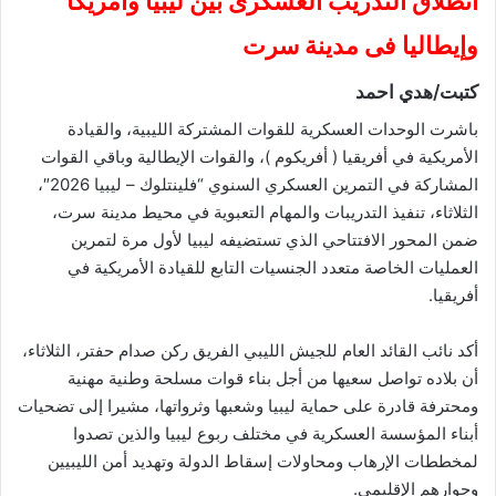
انطلاق التدريب العسكرى بين ليبيا وأمريكا
وإيطاليا فى مدينة سرت
كتبت/هدي احمد
باشرت الوحدات العسكرية للقوات المشتركة الليبية، والقيادة
الأمريكية في أفريقيا ( أفريكوم )، والقوات الإيطالية وباقي القوات
المشاركة في التمرين العسكري السنوي “فلينتلوك – ليبيا 2026″،
الثلاثاء، تنفيذ التدريبات والمهام التعبوية في محيط مدينة سرت،
ضمن المحور الافتتاحي الذي تستضيفه ليبيا لأول مرة لتمرين
العمليات الخاصة متعدد الجنسيات التابع للقيادة الأمريكية في
أفريقيا.
أكد نائب القائد العام للجيش الليبي الفريق ركن صدام حفتر، الثلاثاء،
أن بلاده تواصل سعيها من أجل بناء قوات مسلحة وطنية مهنية
ومحترفة قادرة على حماية ليبيا وشعبها وثرواتها، مشيرا إلى تضحيات
أبناء المؤسسة العسكرية في مختلف ربوع ليبيا والذين تصدوا
لمخططات الإرهاب ومحاولات إسقاط الدولة وتهديد أمن الليبيين
وجوارهم الإقليمي.