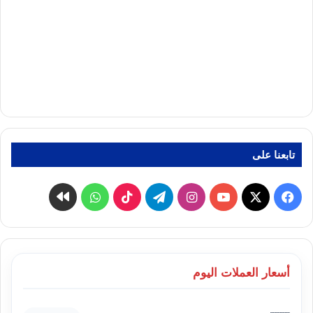
تابعنا على
‫X
فيسبوك
‫YouTube
انستقرام
تيلقرام
‫TikTok
واتساب
كواى
أسعار العملات اليوم