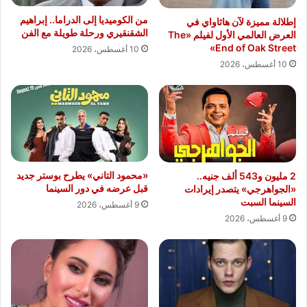
من الكوميديا إلى الدراما.. إبراهيم
إطلالة مميزة لآن هاثاواي في
الشقنقيري ورحلة طويلة مع الفن
العرض العالمي الأول لفيلم «The
End of Oak Street»
10 أغسطس، 2026
10 أغسطس، 2026
«محمود التاني» يطرح بوستر جديد
2 مليون و543 ألف جنيه..
قبل عرضه في دور السينما
«الجواهرجي» يتصدر إيرادات
السينما السبت
9 أغسطس، 2026
9 أغسطس، 2026