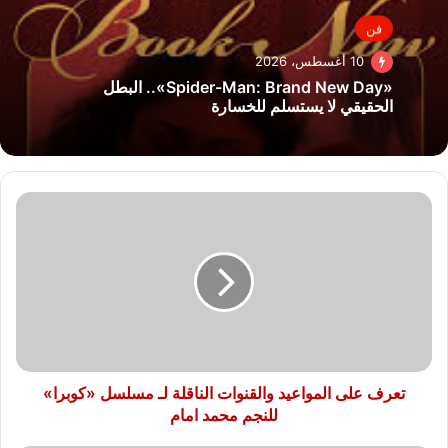
فن
10 أغسطس، 2026
«Spider-Man: Brand New Day».. البطل
الحقيقي لا يستسلم للخسارة
تعرف
على
المواعيد
والقنوات
الناقلة
لـ
مسلسل
«كوبرا»
للنجم
محمد
تعرف على المواعيد والقنوات الناقلة لـ مسلسل «كوبرا»
امام
للنجم محمد امام