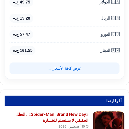
🇺🇸 الدولار
49.75 ج.م
🇸🇦 الريال
13.28 ج.م
🇪🇺 اليورو
57.47 ج.م
🇰🇼 الدينار
161.55 ج.م
عرض كافة الأسعار ←
أقرا ايضا
«Spider-Man: Brand New Day».. البطل
الحقيقي لا يستسلم للخسارة
10 أغسطس، 2026