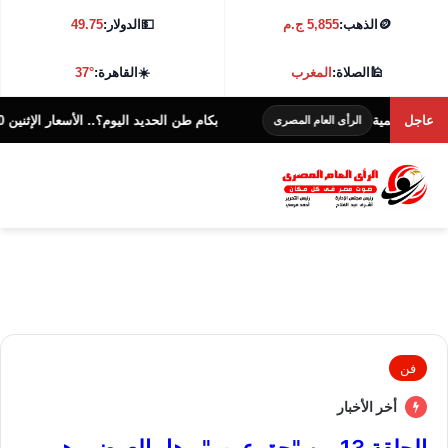
🪙
الذهب:
5,855 ج.م
💵
الدولار:
49.75
🕌
الصلاة:
المغرب
☀️
القاهرة:
37°
المية
عاجل
بكام طن الحديد اليوم؟.. الأسعار الإثنين 10 أغسطس 2026
الرأى العام المصرى
فن
أخر الأخبار