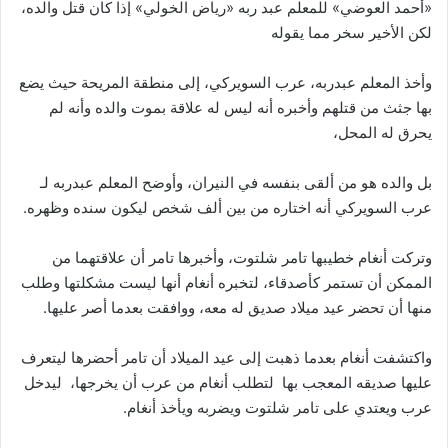
«أحمد العوضي» للمعلم عبد ربه «رياض الخولي» إذا كان قتل والده،
لكن الأخير سخر مما يقوله
وأخذ المعلم عبدربه، عرب السويركي، إلى منطقة المريحة حيث يضع
بها جثث من قتلهم وأخبره أنه ليس له علاقة بموت والده وأنه لم
يحرق له المحل،
بل والده هو من ألقى بنفسه في النيران، وأوضح المعلم عبدربه لـ
عرب السويركي أنه اختاره من بين ألف شخص ليكون سنده وظهره.
وتركت أنغام خطيبها تامر شلتوت، وأخبرها تامر أن علاقتهما من
الممكن أن تستمر كأصدقاء، لتخبره أنغام أنها ليست مشكلتها وطلب
منها أن تحضر عيد ميلاد صديق له معه، ووافقت بعدما أصر عليها.
واكتشفت أنغام بعدما ذهبت إلى عيد الميلاد أن تامر أحضرها ليتعرف
عليها صديقه المعجب بها لتطلب أنغام من عرب أن يخرجها، ليدخل
عرب ويعتدي على تامر شلتوت ويضربه ويأخذ أنغام.