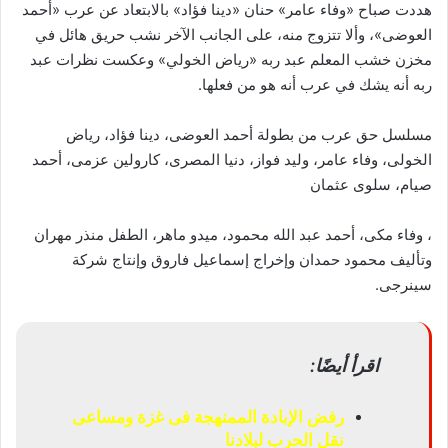
هددت صباح «وفاء عامر» حنان «دينا فؤاد» بالابتعاد عن عرب «أحمد
العوضى»، وألا تتزوج منه، على الجانب الآخر نشب حريق هائل في
مخزن خشب المعلم عبد ربه «رياض الخولي» وعكست نظرات عبد
ربه أنه يشك في عرب أنه هو من فعلها.
مسلسل حق عرب من بطولة أحمد العوضى، دينا فؤاد، رياض
الخولى، وفاء عامر، وليد فواز، دنيا المصرى، كارولين عزمى، أحمد
صيام، سلوى عثمان
، وفاء مكى، أحمد عبد الله محمود، ميدو ماهر، الطفل منذر مهران
وتأليف محمود حمدان وإخراج إسماعيل فاروق وإنتاج شركة
سينرجى.
اقرأ أيضًا:
رفض الإبادة الممنهجة فى غزة ومساعى
نقل الحرب لبلادنا