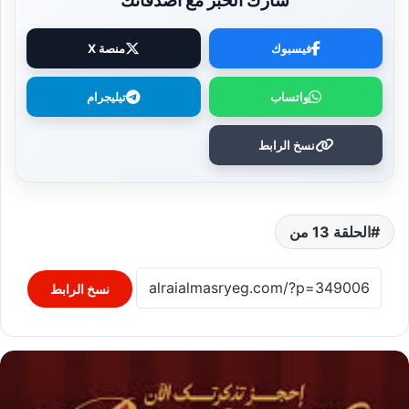
شارك الخبر مع أصدقائك
فيسبوك
منصة X
واتساب
تيليجرام
نسخ الرابط
الحلقة 13 من
نسخ الرابط