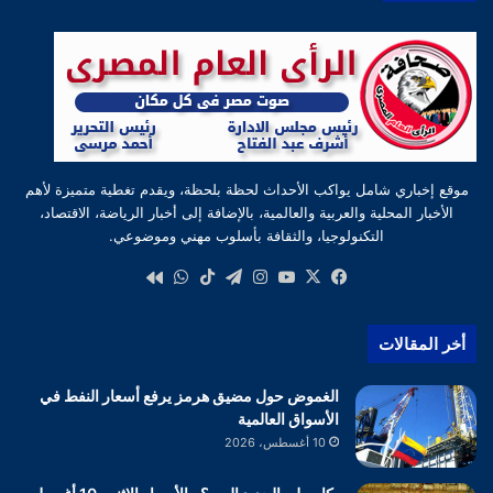
موقع إخباري شامل يواكب الأحداث لحظة بلحظة، ويقدم تغطية متميزة لأهم
الأخبار المحلية والعربية والعالمية، بالإضافة إلى أخبار الرياضة، الاقتصاد،
التكنولوجيا، والثقافة بأسلوب مهني وموضوعي.
‫X
فيسبوك
‫YouTube
انستقرام
تيلقرام
‫TikTok
واتساب
كواى
أخر المقالات
الغموض حول مضيق هرمز يرفع أسعار النفط في
الأسواق العالمية
10 أغسطس، 2026