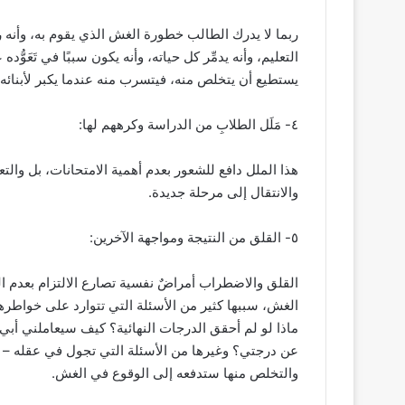
ربما لا يدرك الطالب خطورة الغش الذي يقوم به، وأنه ر
التعليم، وأنه يدمِّر كل حياته، وأنه يكون سببًا في تَعَ
يستطيع أن يتخلص منه، فيتسرب منه عندما يكبر لأبنائه.
٤- مَلَل الطلابِ من الدراسة وكرههم لها:
هذا الملل دافع للشعور بعدم أهمية الامتحانات، بل والتعل
والانتقال إلى مرحلة جديدة.
٥- القلق من النتيجة ومواجهة الآخرين:
القلق والاضطراب أمراضٌ نفسية تصارع الالتزام بعدم 
الغش، سببها كثير من الأسئلة التي تتوارد على خوا
ماذا لو لم أحقق الدرجات النهائية؟ كيف سيعاملني أبي وأ
عن درجتي؟ وغيرها من الأسئلة التي تجول في عقله – كل
والتخلص منها ستدفعه إلى الوقوع في الغش.