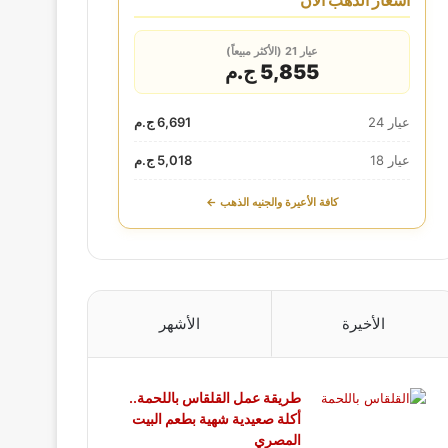
أسعار الذهب الآن
عيار 21 (الأكثر مبيعاً)
5,855 ج.م
عيار 24
6,691 ج.م
عيار 18
5,018 ج.م
كافة الأعيرة والجنيه الذهب ←
الأخيرة
الأشهر
طريقة عمل القلقاس باللحمة..
أكلة صعيدية شهية بطعم البيت
المصري