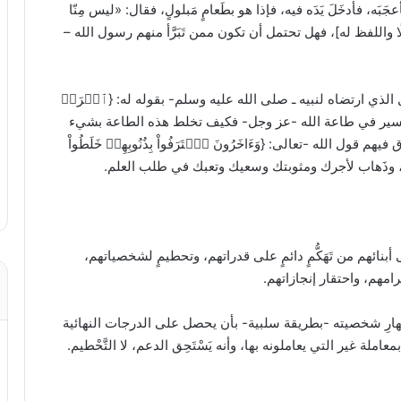
جَبَه، فأدخَلَ يَدَه فيه، فإذا هو بطَعامٍ مَبلولٍ، فقال: «ليس مِنّا
 [أخرجه مسلم (١٠٢)، وأبو داود (٣٤٥٢) مطولًا واللفظ له]، فهل تحتمل أن تكون ممن تَبَرَّأ منهم رسول الله –
جل الذي ارتضاه لنبيه ـ صلى الله عليه وسلم- بقوله له: {ٱقۡرَأۡ
َ} [العلق: ١] أي تعلم، فإن كنت تسير في طاعة الله -عز وجل- فكيف تخلط هذه الطاعة بشيء
الله -تعالى: {وَءَاخَرُونَ ٱعۡتَرَفُواْ بِذُنُوبِهِمۡ خَلَطُواْ
بنائهم من تَهَكُّمٍ دائمٍ على قدراتهم، وتحطيمٍ لشخصياتهم،
رامهم، واحتقار إنجازاتهم.
هارِ شخصيته -بطريقة سلبية- بأن يحصل على الدرجات النهائية
املة غير التي يعاملونه بها، وأنه يَسْتَحِق الدعم، لا التَّحْطيم.