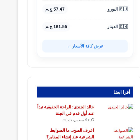
🇪🇺 اليورو
57.47 ج.م
🇰🇼 الدينار
161.55 ج.م
عرض كافة الأسعار ←
أقرا ايضا
خالد الجندى: الراحة الحقيقية تبدأ
عند أول قدم فى الجنة
6 أغسطس، 2026
اعرف الصح.. ما الضوابط
الشرعية عند إنشاء المقابر؟