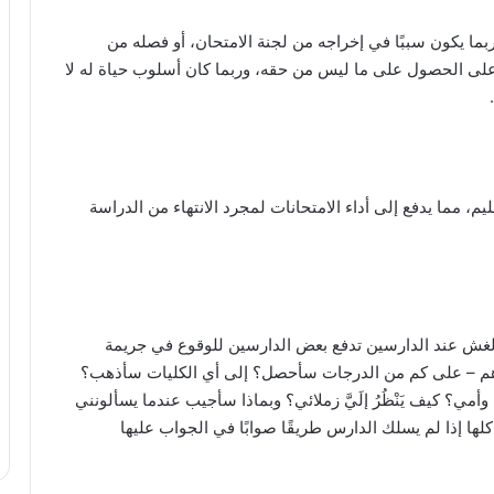
بما يكون سببًا في إخراجه من لجنة الامتحان، أو فصله من
وُّده على الحصول على ما ليس من حقه، وربما كان أسلوب حياة له لا
يم، مما يدفع إلى أداء الامتحانات لمجرد الانتهاء من الدراسة
الغش عند الدارسين تدفع بعض الدارسين للوقوع في جريمة
طرهم – على كم من الدرجات سأحصل؟ إلى أي الكليات سأذهب؟
مي؟ كيف يَنْظُرُ إلَيَّ زملائي؟ وبماذا سأجيب عندما يسألونني
ها إذا لم يسلك الدارس طريقًا صوابًا في الجواب عليها