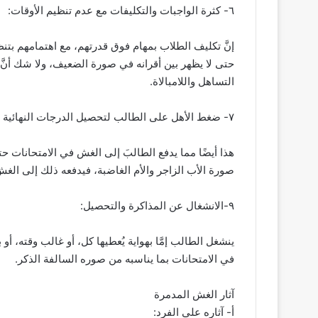
٦- كثرة الواجبات والتكليفات مع عدم تنظيم الأوقات:
إنَّ تكليف الطلاب بمهام فوق قدرتهم، مع اهتمامهم بتن
حتى لا يظهر بين أقرانه في صورة الضعيف، ولا شك أنَّ ال
التساهل واللامبالاة.
٧- ضغط الأهل على الطالب لتحصيل الدرجات النهائية بأية طريقة كانت:
هذا أيضًا مما يدفع الطالبَ إلى الغش في الامتحانات حتى 
صورة الأب الزاجر والأم الغاضبة، فيدفعه ذلك إلى الغش
٩-الانشغال عن المذاكرة والتحصيل:
ينشغل الطالب إمَّا بهواية يُعطيها كل، أو غالب وقته، 
في الامتحانات بما يناسبه من صوره السالفة الذكر.
آثار الغش المدمرة
أ‌- آثاره على الفرد: