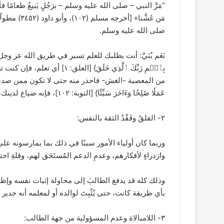
“مَرَّ النبي – صلى الله عليه وسلم – برَجُلٍ يَبيعُ طعامًا فأع
مَن غَشَّنا»
صلى الله عليه وسلم.
نَعَم بُنَيَّ: أنت بطلبك للعلم تسير في طريق الله عز و
بِٱسۡمِ رَبِّكَ ٱلَّذِي خَلَق
من المعصية -الغش- فاحذر منه حتى لا تكون ممن صدق فيهم قول 
عَمَلٗا صَٰلِحٗا وَءَاخَرَ سَيِّئًا} [التوبة: ١٠٢]، فإنه ضياع لدينك، وذَهاب لأجرك ومثوبتك وسعيك وتعبك في طلب العلم.
٢- القلقُ وفَقْدُ الثقة بالنفس:
وربما كان أولياء الأمور سببًا في ذلك بما يمارسونه على أ
وازدراءٍ لأفكارهم، وعدمِ الدعم المُستَحَق لهم، وقلةِ احت
وذلك كله قد يدفع الطالبَ إلى محاولة إثبات نفسه وإظ
بأي طريقة كانت، حتى يُثْبِتَ لوالده أو لمعلمه أنه جدير بمع
٣- اللامبالاة وعدم المسؤولية من جهة الطالب: