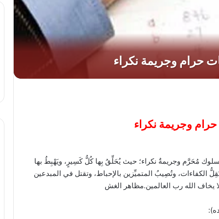
رام وجريمة نكراء
َم وجريمةٌ نكراء؛ حيث يُحَلِّقُ بِها كُلُّ كَسِيرٍ، ويَهْبِطُ بها
َقِلُّ الكفاءات، وتُصِيبُ المتميِّزين بالإحباط، وتقتل في المبدعين
ولا يخاف الله رب العالمين.مظاهر الغش
ه):