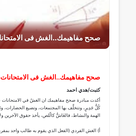
الغش
صحح مفاهيمك..الغش فى الامتحانات ح
كتبت/هدي احمد
أكدت مبادرة صحح مفاهيمك ان الغشُ في الامتحانات سلوك مُحَرّ
كُلُّ جَدِيرٍ، وتتخلَّف بها المجتمعات، وتضيع الحضارات، وت
الهمة والنشاط، فالغَاشُّ كالّلص، يأخذ حقوق الآخرين 
أ‌) الغش الفردي (الفعل الذي يقوم به طالب واحد بمفرد