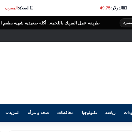
💵
الدولار:
49.75
🕌
الصلاة:
المغرب
ة عمل الفريك باللحمة.. أكلة صعيدية شهية بطعم البيت المصري
الرأى ال
داث
رياضة
تكنولوجيا
محافظات
صحة و مرأة
المزيد