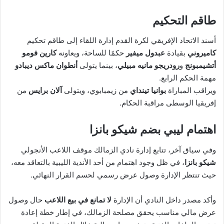
طاقم التحكيم
أسند الاتحاد الإفريقي لكرة القدم إدارة اللقاء إلى طاقم تحكيم
كاميروني
بقيادة
عبدول ميفير
حكمًا للساحة، ويعاونه
كارين فومو
أتشيمبونج
و
رودريجو مانيه مبيلي
، بينما يتولى
أنطوان ماكس ديبادو
مهمة الحكم الرابع.
ويراقب المباراة
بوانيا تينداي
من زيمبابوي، ويتولى
آلان برايس
من
إفريقيا الوسطى مراقبة الحكام.
اهتمام ليبي بضم شيكو بانزا
وفي سياق آخر، تتابع إدارة نادي الزمالك موقف اللاعب الأنجولي
شيكو بانزا
، في ظل وجود اهتمام من أحد الأندية الليبية بالتعاقد معه،
حيث تنتظر الإدارة وصول عرض رسمي لحسم القرار النهائي.
وأكد مصدر داخل النادي أن الإدارة
لا تمانع في بيع اللاعب
حال وصول
عرض مالي مناسب يحقق مصلحة الزمالك، في إطار خطة إعادة