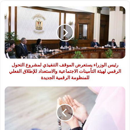
رئيس
الوزراء
يستعرض
الموقف
التنفيذي
لمشروع
التحول
الرقمي
لهيئة
التأمينات
رئيس الوزراء يستعرض الموقف التنفيذي لمشروع التحول
الاجتماعية
الرقمي لهيئة التأمينات الاجتماعية والاستعداد للإطلاق الفعلي
والاستعداد
للمنظومة الرقمية الجديدة
للإطلاق
الفعلي
دعاء
للمنظومة
اليوم
الرقمية
العشرين
الجديدة
من
شعبان..
أدعية
جامعة