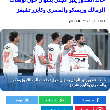
خالد الغندور يثير الجدل بسؤال حول توقعات
الزمالك وزيسكو والمصري وكايزر تشيفز
8 فبراير، 2026
2 دقائق
الغندور