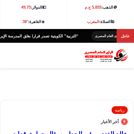
🪙
الذهب:
5,855 ج.م
💵
الدولار:
49.75
🕌
الصلاة:
المغرب
☀️
القاهرة:
38°
عاجل
“التربية” الكويتية تصدر قرارا بغلق المدرسة الإيرانية الخاصة
ى العام المصرى
رياضة
أخر الأخبار