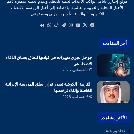
موقع إخباري شامل يواكب الأحداث لحظة بلحظة، ويقدم تغطية متميزة لأهم
الأخبار المحلية والعربية والعالمية، بالإضافة إلى أخبار الرياضة، الاقتصاد،
التكنولوجيا، والثقافة بأسلوب مهني وموضوعي.
‫X
فيسبوك
‫YouTube
انستقرام
تيلقرام
‫TikTok
واتساب
كواى
أخر المقالات
جوجل تجرى تغييرات فى قيادتها للحاق بسباق الذكاء
الاصطناعى
6 أغسطس، 2026
“التربية” الكويتية تصدر قرارا بغلق المدرسة الإيرانية
الخاصة وإلغاء ترخيصها
6 أغسطس، 2026
الأكثر مشاهدة
15 أكتوبر، 2024