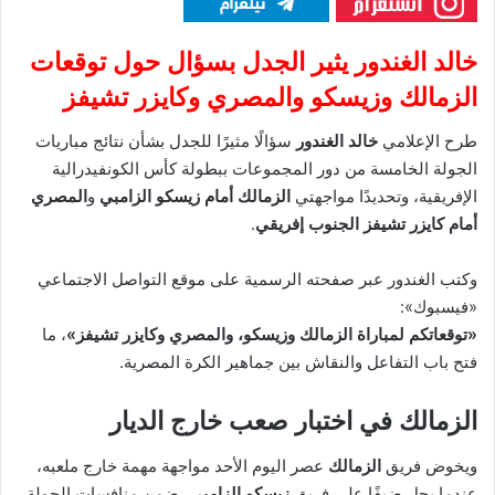
خالد الغندور يثير الجدل بسؤال حول توقعات
الزمالك وزيسكو والمصري وكايزر تشيفز
طرح الإعلامي
خالد الغندور
سؤالًا مثيرًا للجدل بشأن نتائج مباريات
الجولة الخامسة من دور المجموعات ببطولة كأس الكونفيدرالية
الإفريقية، وتحديدًا مواجهتي
الزمالك أمام زيسكو الزامبي
و
المصري
أمام كايزر تشيفز الجنوب إفريقي
.
وكتب الغندور عبر صفحته الرسمية على موقع التواصل الاجتماعي
«فيسبوك»:
«توقعاتكم لمباراة الزمالك وزيسكو، والمصري وكايزر تشيفز»
، ما
فتح باب التفاعل والنقاش بين جماهير الكرة المصرية.
الزمالك في اختبار صعب خارج الديار
ويخوض فريق
الزمالك
عصر اليوم الأحد مواجهة مهمة خارج ملعبه،
عندما يحل ضيفًا على فريق
زيسكو الزامبي
، ضمن منافسات الجولة