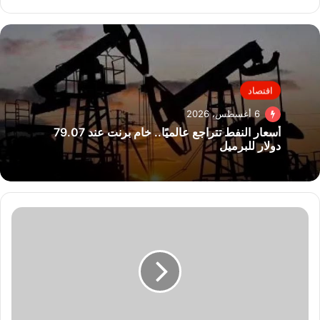
اقتصاد
6 أغسطس، 2026
أسعار النفط تتراجع عالميًا.. خام برنت عند 79.07
دولار للبرميل
رئيس
"المقاولون
العرب":
الشركة
قامت
بفتح
أسواق
خارجية