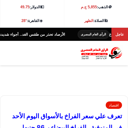
🪙
الذهب:
5,855 ج.م
💵
الدولار:
49.75
🕌
الصلاة:
الظهر
☀️
القاهرة:
28°
إبلاغ
عاجل
الأرصاد تحذر من طقس الغد.. أجواء شديدة الحرارة و38 درجة بالق
الرأى العام المصرى
اقتصاد
تعرف علي سعر الفراخ بالأسواق اليوم الأحد
فى المنوفية.. الفراخ البيضاء بـ 86 جنيها