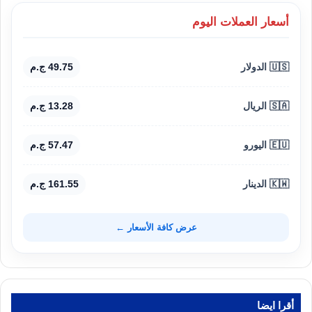
أسعار العملات اليوم
🇺🇸 الدولار
49.75 ج.م
🇸🇦 الريال
13.28 ج.م
🇪🇺 اليورو
57.47 ج.م
🇰🇼 الدينار
161.55 ج.م
عرض كافة الأسعار ←
أقرا ايضا