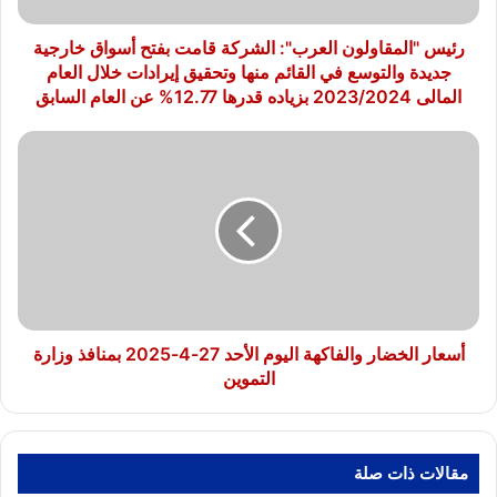
جديدة
والتوسع
رئيس "المقاولون العرب": الشركة قامت بفتح أسواق خارجية
في
جديدة والتوسع في القائم منها وتحقيق إيرادات خلال العام
القائم
المالى 2023/2024 بزياده قدرها 12.77% عن العام السابق
منها
وتحقيق
أسعار
إيرادات
الخضار
خلال
والفاكهة
العام
اليوم
المالى
الأحد
2023/2024
27-
بزياده
4-
قدرها
2025
12.77%
بمنافذ
عن
وزارة
أسعار الخضار والفاكهة اليوم الأحد 27-4-2025 بمنافذ وزارة
العام
التموين
التموين
السابق
مقالات ذات صلة