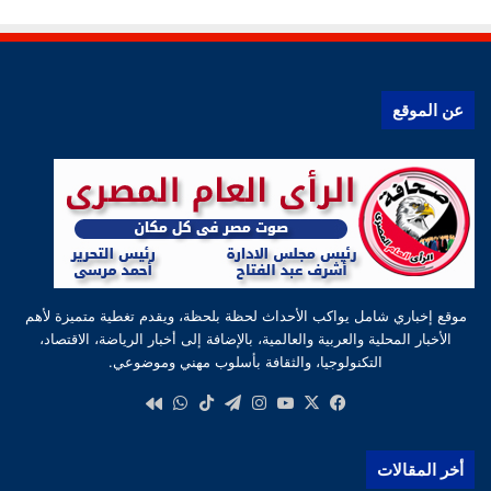
عن الموقع
موقع إخباري شامل يواكب الأحداث لحظة بلحظة، ويقدم تغطية متميزة لأهم
الأخبار المحلية والعربية والعالمية، بالإضافة إلى أخبار الرياضة، الاقتصاد،
التكنولوجيا، والثقافة بأسلوب مهني وموضوعي.
‫X
فيسبوك
‫YouTube
انستقرام
تيلقرام
‫TikTok
واتساب
كواى
أخر المقالات